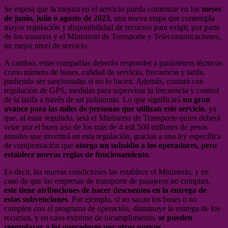
Se espera que la mejora en el servicio pueda comenzar en los
meses
de junio, julio o agosto de 2023
, una nueva etapa que contempla
mayor regulación y disponibilidad de recursos para exigir, por parte
de los usuarios y el Ministerio de Transporte y Telecomunicaciones,
un mejor nivel de servicio.
A cambio, estas compañías deberán responder a parámetros técnicos
como número de buses, calidad de servicio, frecuencia y tarifa,
pudiendo ser sancionadas si no lo hacen. Además, contará con
regulación de GPS, medidas para supervisar la frecuencia y control
de la tarifa a través de un polinomio. Lo que significará
un gran
avance para las miles de personas que utilizan este servicio
, ya
que, al estar regulado, será el Ministerio de Transporte quien deberá
velar por el buen uso de los más de 4 mil 500 millones de pesos
anuales que invertirá en esta regulación, gracias a una ley específica
de compensación que
otorga un subsidio a los operadores, pero
establece nuevas reglas de funcionamiento
.
Es decir, las nuevas condiciones las establece el Ministerio, y en
caso de que las empresas de transporte de pasajeros no cumplan,
este tiene atribuciones de hacer descuentos en la entrega de
estas subvenciones
. Por ejemplo, si no sacan los buses o no
cumplen con el programa de operación, disminuye la entrega de los
recursos, y en caso extremo de incumplimiento,
se pueden
reemplazar a los operadores por otros nuevos
.