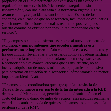
propuesto en el nuevo perímetro de exclusión es un avance en la
regulación de un servicio históricamente desregulado, sin
fiscalización y con una clara falta a la normativa vigente.
Es un
avance
, entrega capacidades sancionatorias al Estado de los
contratos, en el caso de que no se respeten, facultades de caducarlos
y abrir nuevas licitaciones, lo cual es realmente positivo, pues en
nuestra comuna ha existido por años un real monopolio en este
servicio”.
“Hay empresas que no quisieron suscribirse al nuevo perímetro de
exclusión, y
aún no sabemos qué sucederá mientras esté
perímetro no se implemente
. Aún continúa la escasez de micros, y
las que circulan llevan a las y los usuarios como verdaderas sardinas
colgando en la micro, poniendo diariamente en riesgo sus vidas.
Reconociendo este avance, creemos que es insuficiente, no se
incluye adquisición de nuevas máquinas, equipamiento inclusivo
para personas en situación de discapacidad, cómo también de menor
impacto ambiental”, añaden.
“Creemos como coordinadora que
urge que la provincia de
Talagante comience a ser parte de la tarifa integrada a la RED
de movilidad Metropolitana, permitiendo una disminución en el
costo del trayecto diario de miles de vecinos, esas medidas realmente
vendrían a cambiar la vida de quienes habitamos las comunas de la
periferia sur de la RM”.