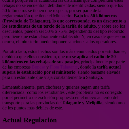
ocurre porque en la actualidad las distancias que comprenden estas
rebajas no se encuentran debidamente identificadas, siendo que los
50 kilómetros se tienen que respetar, por ser parte de la
reglamentación que tiene el Ministerio.
Bajo los 50 kilómetros
(Provincia de Talagante), lo que corresponde, es un descuento a
los estudiantes de un tercio de la tarifa de adulto
, y sobre eso los
descuentos, pueden ser 50% o 75%, dependiendo del tipo recorrido,
pero tiene que estar claramente establecido. Y, en caso de que eso no
ocurra, el ministerio puede imponer sanciones a los operadores.
Por otro lado, estos hechos son los más denunciados por estudiantes,
debido a que ellos consideran, que
no se aplica el radio de 50
kilómetros en las rebajas de sus pasajes
, principalmente por parte
de las empresas
Bupesa
y
Flota Talagante
, donde
la tarifa actual
supera lo establecido por el ministerio
, siendo bastante elevada
para un estudiante que viaja constantemente a Santiago.
Lamentablemente, para choferes y quienes pagan una tarifa
diferenciada -como los estudiantes-, este problema no es corregido
por el perímetro de exclusión propuesto en el nuevo acuerdo del
transporte para las provincias de
Talagante y Melipilla
, siendo uno
de los puntos más débiles de este.
Actual Regulación