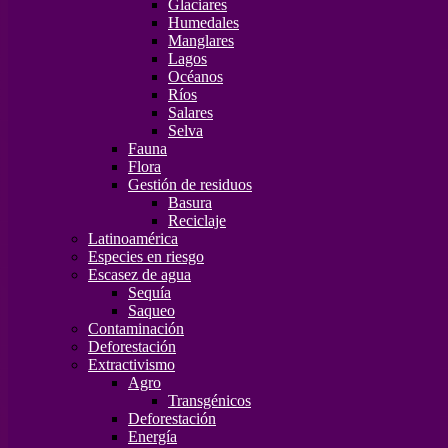
Glaciares
Humedales
Manglares
Lagos
Océanos
Ríos
Salares
Selva
Fauna
Flora
Gestión de residuos
Basura
Reciclaje
Latinoamérica
Especies en riesgo
Escasez de agua
Sequía
Saqueo
Contaminación
Deforestación
Extractivismo
Agro
Transgénicos
Deforestación
Energía