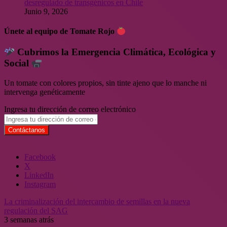
desregulado de transgénicos en Chile
Junio 9, 2026
Únete al equipo de Tomate Rojo
Cubrimos la Emergencia Climática, Ecológica y
Social
Un tomate con colores propios, sin tinte ajeno que lo manche ni
intervenga genéticamente
Ingresa tu dirección de correo electrónico
Facebook
X
LinkedIn
Instagram
La criminalización del intercambio de semillas en la nueva
regulación del SAG
3 semanas atrás