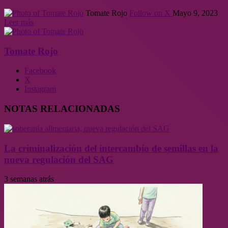
Tomate Rojo
Follow on X
Mayo 9, 2023
Leer más
Tomate Rojo
Facebook
X
Instagram
NOTAS RELACIONADAS
La criminalización del intercambio de semillas en la
nueva regulación del SAG
3 semanas atrás