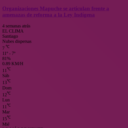
Organizaciones Mapuche se articulan frente a
amenazas de reforma a la Ley Indígena
4 semanas atrás
EL CLIMA
Santiago
Nubes dispersas
℃
7
11º - 7º
81%
0.89 KM/H
℃
11
Sáb
℃
13
Dom
℃
12
Lun
℃
11
Mar
℃
15
Mié