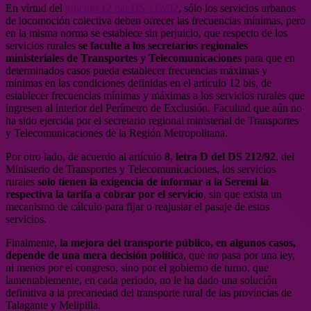
En virtud del
artículo 12 del DS 212/92
, sólo los servicios urbanos
de locomoción colectiva deben ofrecer las frecuencias mínimas, pero
en la misma norma se establece sin perjuicio, que respecto de los
servicios rurales
se faculte a los secretarios regionales
ministeriales de Transportes y Telecomunicaciones
para que en
determinados casos pueda establecer frecuencias máximas y
mínimas en las condiciones definidas en el artículo 12 bis, de
establecer frecuencias mínimas y máximas a los servicios rurales que
ingresen al interior del Perímetro de Exclusión. Facultad que aún no
ha sido ejercida por el secretario regional ministerial de Transportes
y Telecomunicaciones de la Región Metropolitana.
Por otro lado, de acuerdo al artículo
8, letra D del DS 212/92
, del
Ministerio de Transportes y Telecomunicaciones, los servicios
rurales
solo tienen la exigencia de informar a la Seremi la
respectiva la tarifa a cobrar por el servicio
, sin que exista un
mecanismo de cálculo para fijar o reajustar el pasaje de estos
servicios.
Finalmente,
la mejora del transporte público, en algunos casos,
depende de una mera decisión polític
a, que no pasa por una ley,
ni menos por el congreso, sino por el gobierno de turno, que
lamentablemente, en cada periodo, no le ha dado una solución
definitiva a la precariedad del transporte rural de las provincias de
Talagante y Melipilla.