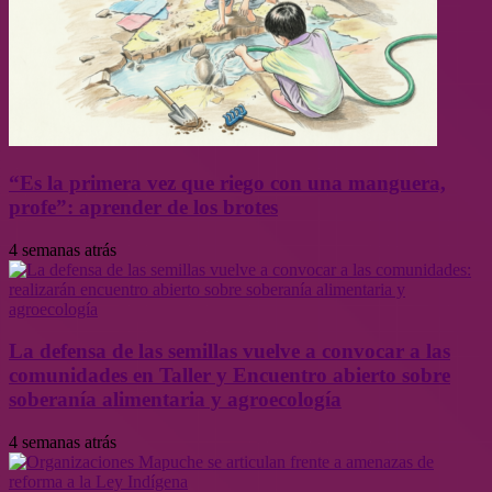
“Es la primera vez que riego con una manguera,
profe”: aprender de los brotes
4 semanas atrás
La defensa de las semillas vuelve a convocar a las
comunidades en Taller y Encuentro abierto sobre
soberanía alimentaria y agroecología
4 semanas atrás