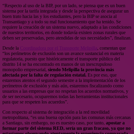
“Respecto al uso de la BIP, por un lado, se piensa que es un buen
sistema por la tarifa integrada y desde la perspectiva de asegurar un
buen trato hacia las y los estudiantes, pero la BIP se asocia al
Transantiago y a todo su mal funcionamiento que ha tenido. Se
requiere la creación de un sistema nuevo, adaptado a las condiciones
de nuestros territorios, en donde todavía existen zonas rurales que
deben ser preservadas, pero atendidas de sus necesidades”, finalizan.
Desde la
Coordinadora por el Transporte Melipilla
, comentan que
“los perímetros de exclusión son un avance sustancial en materia
regulatoria, puesto que históricamente el transporte público del
distrito 14 se ha encontrado en manos de un inescrupuloso
monopolio empresarial,
siendo Melipilla la provincia más
afectada por la falta de regulación estatal.
Es por eso, que
estaremos atentos el segundo semestre a la implementación de los
perímetros de exclusión y más aún, estaremos fiscalizando como
usuarios a las empresas que no respetan los acuerdos normativos, y
de ser necesario, ocuparemos todas las herramientas institucionales
para que se respeten los acuerdos”.
Con respecto al sistema de integración a la red movilidad
metropolitana, “es una buena opción para las comunas más cercanas
a Santiago, sin embargo, no es nuestro caso, por tanto,
apostar a
formar parte del sistema RED, sería un gran fracaso, ya que no
estaríamos observando atentamente la experiencia comparada