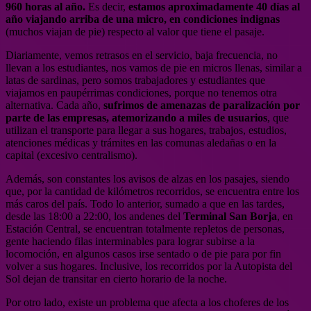
960 horas al año.
Es decir,
estamos aproximadamente 40 días al
año viajando arriba de una micro, en condiciones indignas
(muchos viajan de pie) respecto al valor que tiene el pasaje.
Diariamente, vemos retrasos en el servicio, baja frecuencia, no
llevan a los estudiantes, nos vamos de pie en micros llenas, similar a
latas de sardinas, pero somos trabajadores y estudiantes que
viajamos en paupérrimas condiciones, porque no tenemos otra
alternativa. Cada año,
sufrimos de amenazas de paralización por
parte de las empresas, atemorizando a miles de usuarios
, que
utilizan el transporte para llegar a sus hogares, trabajos, estudios,
atenciones médicas y trámites en las comunas aledañas o en la
capital (excesivo centralismo).
Además, son constantes los avisos de alzas en los pasajes, siendo
que, por la cantidad de kilómetros recorridos, se encuentra entre los
más caros del país. Todo lo anterior, sumado a que en las tardes,
desde las 18:00 a 22:00, los andenes del
Terminal San Borja
, en
Estación Central, se encuentran totalmente repletos de personas,
gente haciendo filas interminables para lograr subirse a la
locomoción, en algunos casos irse sentado o de pie para por fin
volver a sus hogares. Inclusive, los recorridos por la Autopista del
Sol dejan de transitar en cierto horario de la noche.
Por otro lado, existe un problema que afecta a los choferes de los