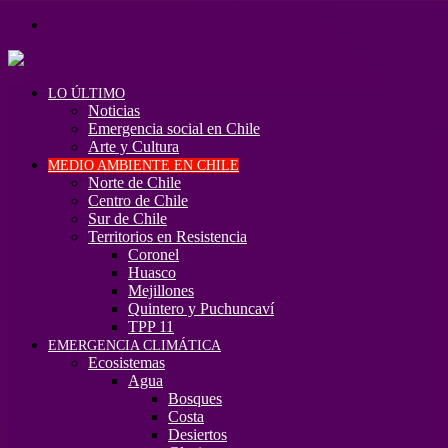
Menú
LO ÚLTIMO
Noticias
Emergencia social en Chile
Arte y Cultura
MEDIO AMBIENTE EN CHILE
Norte de Chile
Centro de Chile
Sur de Chile
Territorios en Resistencia
Coronel
Huasco
Mejillones
Quintero y Puchuncaví
TPP 11
EMERGENCIA CLIMÁTICA
Ecosistemas
Agua
Bosques
Costa
Desiertos