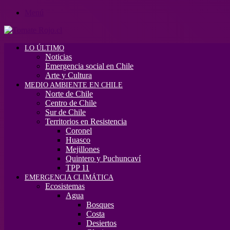
Menú
LO ÚLTIMO
Noticias
Emergencia social en Chile
Arte y Cultura
MEDIO AMBIENTE EN CHILE
Norte de Chile
Centro de Chile
Sur de Chile
Territorios en Resistencia
Coronel
Huasco
Mejillones
Quintero y Puchuncaví
TPP 11
EMERGENCIA CLIMÁTICA
Ecosistemas
Agua
Bosques
Costa
Desiertos