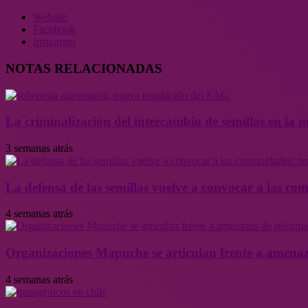
Website
Facebook
Instagram
NOTAS RELACIONADAS
La criminalización del intercambio de semillas en la
3 semanas atrás
La defensa de las semillas vuelve a convocar a las co
4 semanas atrás
Organizaciones Mapuche se articulan frente a amenaz
4 semanas atrás