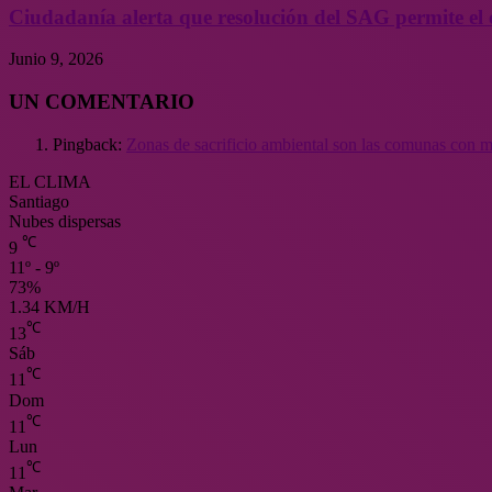
Ciudadanía alerta que resolución del SAG permite el 
Junio 9, 2026
UN COMENTARIO
Pingback:
Zonas de sacrificio ambiental son las comunas con m
EL CLIMA
Santiago
Nubes dispersas
℃
9
11º - 9º
73%
1.34 KM/H
℃
13
Sáb
℃
11
Dom
℃
11
Lun
℃
11