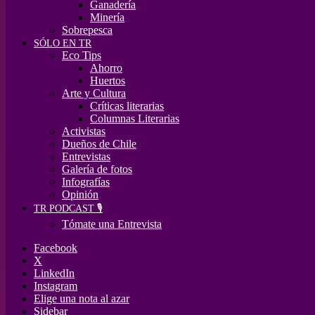
Ganadería
Minería
Sobrepesca
SÓLO EN TR
Eco Tips
Ahorro
Huertos
Arte y Cultura
Críticas literarias
Columnas Literarias
Activistas
Dueños de Chile
Entrevistas
Galería de fotos
Infografías
Opinión
TR PODCAST 🎙️
Tómate una Entrevista
Facebook
X
LinkedIn
Instagram
Elige una nota al azar
Sidebar