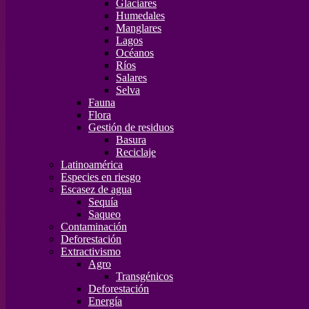
Glaciares
Humedales
Manglares
Lagos
Océanos
Ríos
Salares
Selva
Fauna
Flora
Gestión de residuos
Basura
Reciclaje
Latinoamérica
Especies en riesgo
Escasez de agua
Sequía
Saqueo
Contaminación
Deforestación
Extractivismo
Agro
Transgénicos
Deforestación
Energía