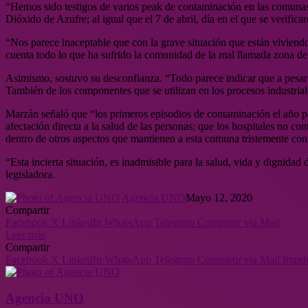
“Hemos sido testigos de varios peak de contaminación en las comunas d
Dióxido de Azufre; al igual que el 7 de abril, día en el que se veri
“Nos parece inaceptable que con la grave situación que están viviend
cuenta todo lo que ha sufrido la comunidad de la mal llamada zona de 
Asimismo, sostuvo su desconfianza. “Todo parece indicar que a pesar 
También de los componentes que se utilizan en los procesos industrial
Marzán señaló que “los primeros episodios de contaminación el año p
afectación directa a la salud de las personas; que los hospitales no
dentro de otros aspectos que mantienen a esta comuna tristemente confi
“Esta incierta situación, es inadmisible para la salud, vida y dignid
legisladora.
Agencia UNO
Mayo 12, 2020
Compartir
Facebook
X
LinkedIn
WhatsApp
Telegram
Compartir vía Mail
Leer más
Compartir
Facebook
X
LinkedIn
WhatsApp
Telegram
Compartir vía Mail
Impri
Agencia UNO