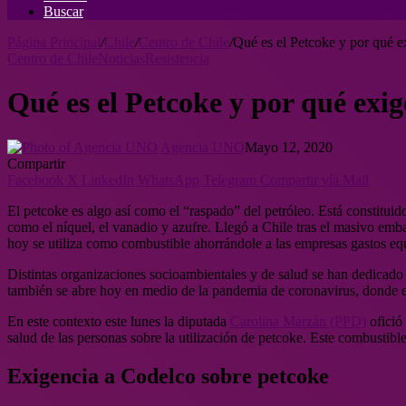
Buscar
Página Principal
/
Chile
/
Centro de Chile
/
Qué es el Petcoke y por qué e
Centro de Chile
Noticias
Resistencia
Qué es el Petcoke y por qué exi
Agencia UNO
Mayo 12, 2020
Compartir
Facebook
X
LinkedIn
WhatsApp
Telegram
Compartir vía Mail
El petcoke es algo así como el “raspado” del petróleo. Está constituid
como el níquel, el vanadio y azufre. Llegó a Chile tras el masivo emb
hoy se utiliza como combustible ahorrándole a las empresas gastos e
Distintas organizaciones socioambientales y de salud se han dedicado p
también se abre hoy en medio de la pandemia de coronavirus, donde e
En este contexto este lunes la diputada
Carolina Marzán (PPD)
ofició 
salud de las personas sobre la utilización de petcoke. Este combustib
Exigencia a Codelco sobre petcoke