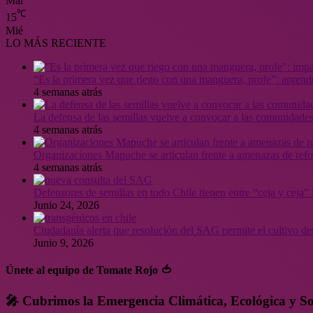
Mar
℃
15
Mié
LO MÁS RECIENTE
“Es la primera vez que riego con una manguera, profe”: aprende
4 semanas atrás
La defensa de las semillas vuelve a convocar a las comunidades
4 semanas atrás
Organizaciones Mapuche se articulan frente a amenazas de ref
4 semanas atrás
Defensores de semillas en todo Chile tienen entre “ceja y ceja
Junio 24, 2026
Ciudadanía alerta que resolución del SAG permite el cultivo de
Junio 9, 2026
Únete al equipo de Tomate Rojo 🍅
🎤 Cubrimos la Emergencia Climática, Ecológica y So