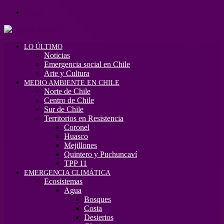
Menú
LO ÚLTIMO
Noticias
Emergencia social en Chile
Arte y Cultura
MEDIO AMBIENTE EN CHILE
Norte de Chile
Centro de Chile
Sur de Chile
Territorios en Resistencia
Coronel
Huasco
Mejillones
Quintero y Puchuncaví
TPP 11
EMERGENCIA CLIMÁTICA
Ecosistemas
Agua
Bosques
Costa
Desiertos