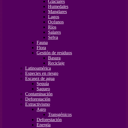
Glaciares
Humedales
Manglares
Lagos
Océanos
Ríos
Salares
Selva
Fauna
Flora
Gestión de residuos
Basura
Reciclaje
Latinoamérica
Especies en riesgo
Escasez de agua
Sequía
Saqueo
Contaminación
Deforestación
Extractivismo
Agro
Transgénicos
Deforestación
Energía