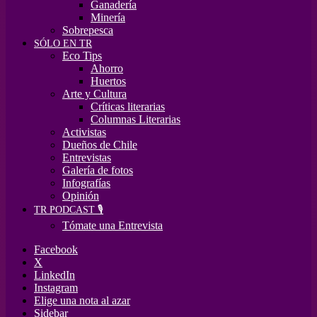
Ganadería
Minería
Sobrepesca
SÓLO EN TR
Eco Tips
Ahorro
Huertos
Arte y Cultura
Críticas literarias
Columnas Literarias
Activistas
Dueños de Chile
Entrevistas
Galería de fotos
Infografías
Opinión
TR PODCAST 🎙️
Tómate una Entrevista
Facebook
X
LinkedIn
Instagram
Elige una nota al azar
Sidebar