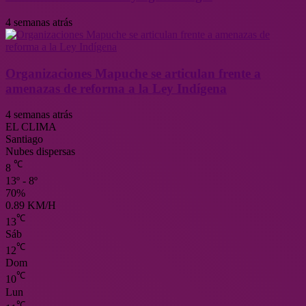
4 semanas atrás
Organizaciones Mapuche se articulan frente a
amenazas de reforma a la Ley Indígena
4 semanas atrás
EL CLIMA
Santiago
Nubes dispersas
℃
8
13º - 8º
70%
0.89 KM/H
℃
13
Sáb
℃
12
Dom
℃
10
Lun
℃