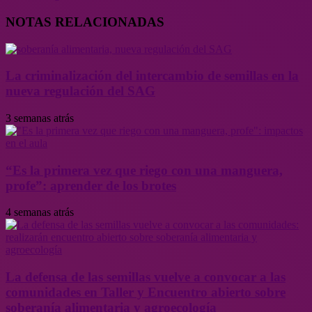
NOTAS RELACIONADAS
La criminalización del intercambio de semillas en la
nueva regulación del SAG
3 semanas atrás
“Es la primera vez que riego con una manguera,
profe”: aprender de los brotes
4 semanas atrás
La defensa de las semillas vuelve a convocar a las
comunidades en Taller y Encuentro abierto sobre
soberanía alimentaria y agroecología