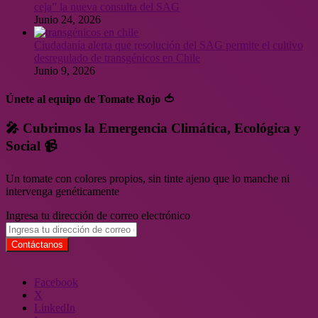
ceja” la nueva consulta del SAG
Junio 24, 2026
Ciudadanía alerta que resolución del SAG permite el cultivo
desregulado de transgénicos en Chile
Junio 9, 2026
Únete al equipo de Tomate Rojo 🍅
🎤 Cubrimos la Emergencia Climática, Ecológica y
Social 📹
Un tomate con colores propios, sin tinte ajeno que lo manche ni
intervenga genéticamente
Ingresa tu dirección de correo electrónico
Facebook
X
LinkedIn