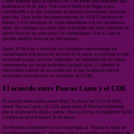
Como segundo paso el tribunal citó a las partes para mantener una
audiencia el 30 de julio. Todo con el motivo de llegar a una
conciliación, a lo que realizaron un llamado presentando las bases
para ello. Tales bases buscaban restaurar las 13.832 hectáreas de
llaretas y 2,16 hectáreas de vegas altoandinas a la que la empresa
dañó. Sin embargo una parte muy importante del daño ambiental se
quedó fuera de las soluciones: las comunidades. Eso sí, caso se
quedan también fuera de las discusiones.
Aquel 30 de julio a través de sus abogados representantes las
comunidades solicitaron ser terceros en la causa. La petición les fue
rechazada ya que, para los Tribunales, los habitantes de las zonas
contaminadas no serían individuos perjudicados. El absurdo fe
retrocedido a través de un escrito tras el que finalmente fueron
aceptados como terceros co ayudantes del CDE.
El acuerdo entre Pascua Lama y el CDE
El acuerdo entre ambas partes llegó. La fecha fue el 15 de abril,
donde Pascua Lama y la CDE anunciaron al Tribunal Ambiental
que la negociación llegó a puerto. Tras la noticia, el organismo llamó
a audiencia para el martes 26 de mayo.
En términos ambientales su plan contempla la “Puesta en valor de
Azorella madrepónica”, que busca hacer un estudio ecosistémico de