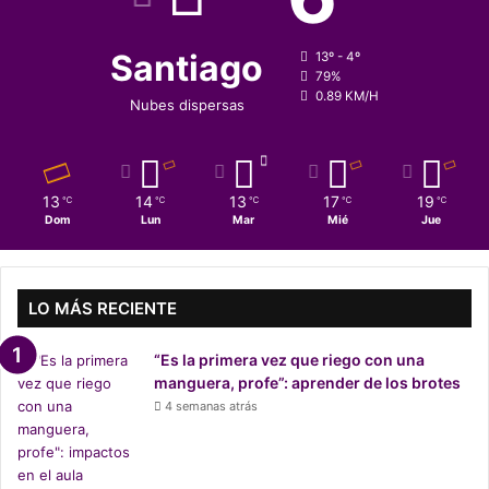
Santiago
13º - 4º
79%
0.89 KM/H
Nubes dispersas
13
14
13
17
19
℃
℃
℃
℃
℃
Dom
Lun
Mar
Mié
Jue
LO MÁS RECIENTE
“Es la primera vez que riego con una
manguera, profe”: aprender de los brotes
4 semanas atrás