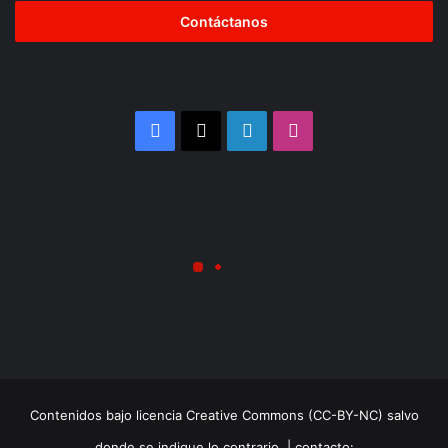
dirección
de
correo
electrónico
Facebook
X
LinkedIn
Instagram
Contenidos bajo licencia Creative Commons (CC-BY-NC) salvo
donde se indique lo contrario. | contacto: