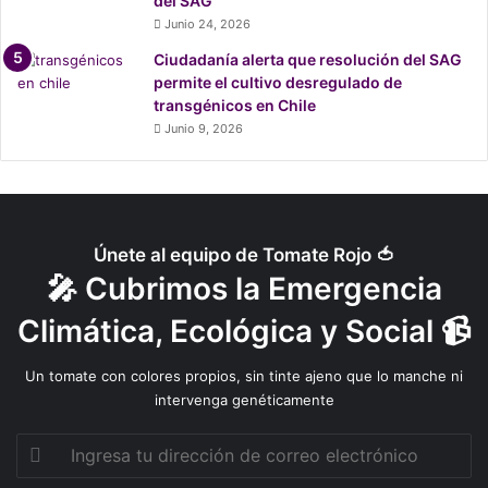
del SAG
Junio 24, 2026
Ciudadanía alerta que resolución del SAG
permite el cultivo desregulado de
transgénicos en Chile
Junio 9, 2026
Únete al equipo de Tomate Rojo 🍅
🎤 Cubrimos la Emergencia
Climática, Ecológica y Social 📹
Un tomate con colores propios, sin tinte ajeno que lo manche ni
intervenga genéticamente
Ingresa
tu