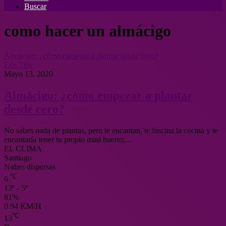
Buscar
como hacer un almácigo
Almácigo: ¿cómo empezar a plantar desde cero?
Eco Tips
Mayo 13, 2020
Almácigo: ¿cómo empezar a plantar
desde cero?
No sabes nada de plantas, pero te encantan, te fascina la cocina y te
encantaría tener tu propio mini huerto;…
EL CLIMA
Santiago
Nubes dispersas
℃
6
13º - 5º
81%
0.94 KM/H
℃
13