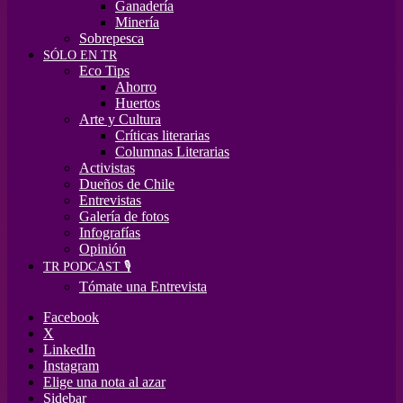
Ganadería
Minería
Sobrepesca
SÓLO EN TR
Eco Tips
Ahorro
Huertos
Arte y Cultura
Críticas literarias
Columnas Literarias
Activistas
Dueños de Chile
Entrevistas
Galería de fotos
Infografías
Opinión
TR PODCAST 🎙️
Tómate una Entrevista
Facebook
X
LinkedIn
Instagram
Elige una nota al azar
Sidebar