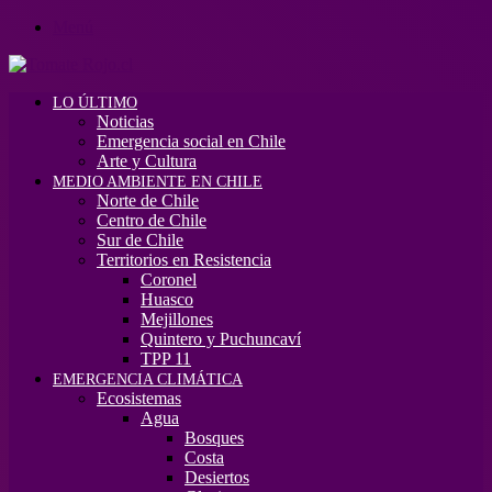
Menú
LO ÚLTIMO
Noticias
Emergencia social en Chile
Arte y Cultura
MEDIO AMBIENTE EN CHILE
Norte de Chile
Centro de Chile
Sur de Chile
Territorios en Resistencia
Coronel
Huasco
Mejillones
Quintero y Puchuncaví
TPP 11
EMERGENCIA CLIMÁTICA
Ecosistemas
Agua
Bosques
Costa
Desiertos