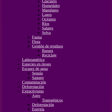
Glaciares
Humedales
Manglares
Lagos
Océanos
Ríos
Salares
Selva
Fauna
Flora
Gestión de residuos
Basura
Reciclaje
Latinoamérica
Especies en riesgo
Escasez de agua
Sequía
Saqueo
Contaminación
Deforestación
Extractivismo
Agro
Transgénicos
Deforestación
Energía