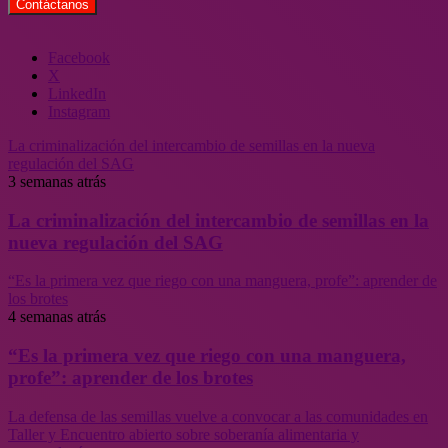
Facebook
X
LinkedIn
Instagram
La criminalización del intercambio de semillas en la nueva
regulación del SAG
3 semanas atrás
La criminalización del intercambio de semillas en la
nueva regulación del SAG
“Es la primera vez que riego con una manguera, profe”: aprender de
los brotes
4 semanas atrás
“Es la primera vez que riego con una manguera,
profe”: aprender de los brotes
La defensa de las semillas vuelve a convocar a las comunidades en
Taller y Encuentro abierto sobre soberanía alimentaria y