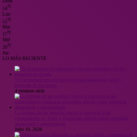
Dom
℃
14
Lun
℃
12
Mar
℃
17
Mié
℃
20
Jue
LO MÁS RECIENTE
“Es la primera vez que riego con una manguera, profe”:
aprender de los brotes
4 semanas atrás
La defensa de las semillas vuelve a convocar a las
comunidades en Taller y Encuentro abierto sobre soberanía
alimentaria y agroecología
Julio 10, 2026