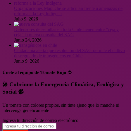
Organizaciones Mapuche se articulan frente a amenazas de
reforma a la Ley Indígena
Julio 9, 2026
Defensores de semillas en todo Chile tienen entre “ceja y
ceja” la nueva consulta del SAG
Junio 24, 2026
Ciudadanía alerta que resolución del SAG permite el cultivo
desregulado de transgénicos en Chile
Junio 9, 2026
Únete al equipo de Tomate Rojo 🍅
🎤 Cubrimos la Emergencia Climática, Ecológica y
Social 📹
Un tomate con colores propios, sin tinte ajeno que lo manche ni
intervenga genéticamente
Ingresa tu dirección de correo electrónico