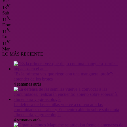
Vie
℃
13
Sáb
℃
11
Dom
℃
11
Lun
℃
11
Mar
LO MÁS RECIENTE
“Es la primera vez que riego con una manguera, profe”:
aprender de los brotes
4 semanas atrás
La defensa de las semillas vuelve a convocar a las
comunidades en Taller y Encuentro abierto sobre soberanía
alimentaria y agroecología
4 semanas atrás