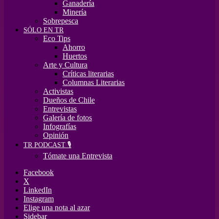
Ganadería
Minería
Sobrepesca
SÓLO EN TR
Eco Tips
Ahorro
Huertos
Arte y Cultura
Críticas literarias
Columnas Literarias
Activistas
Dueños de Chile
Entrevistas
Galería de fotos
Infografías
Opinión
TR PODCAST 🎙️
Tómate una Entrevista
Facebook
X
LinkedIn
Instagram
Elige una nota al azar
Sidebar