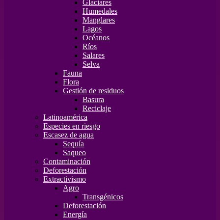
Glaciares
Humedales
Manglares
Lagos
Océanos
Ríos
Salares
Selva
Fauna
Flora
Gestión de residuos
Basura
Reciclaje
Latinoamérica
Especies en riesgo
Escasez de agua
Sequía
Saqueo
Contaminación
Deforestación
Extractivismo
Agro
Transgénicos
Deforestación
Energía