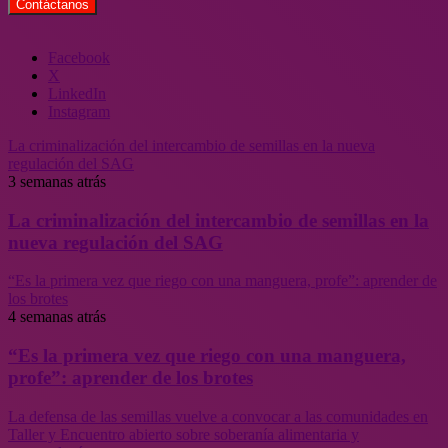
Facebook
X
LinkedIn
Instagram
La criminalización del intercambio de semillas en la nueva
regulación del SAG
3 semanas atrás
La criminalización del intercambio de semillas en la
nueva regulación del SAG
“Es la primera vez que riego con una manguera, profe”: aprender de
los brotes
4 semanas atrás
“Es la primera vez que riego con una manguera,
profe”: aprender de los brotes
La defensa de las semillas vuelve a convocar a las comunidades en
Taller y Encuentro abierto sobre soberanía alimentaria y