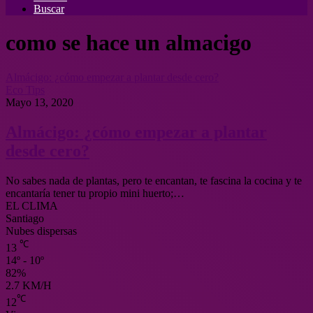
Buscar
como se hace un almacigo
Almácigo: ¿cómo empezar a plantar desde cero?
Eco Tips
Mayo 13, 2020
Almácigo: ¿cómo empezar a plantar
desde cero?
No sabes nada de plantas, pero te encantan, te fascina la cocina y te
encantaría tener tu propio mini huerto;…
EL CLIMA
Santiago
Nubes dispersas
℃
13
14º - 10º
82%
2.7 KM/H
℃
12