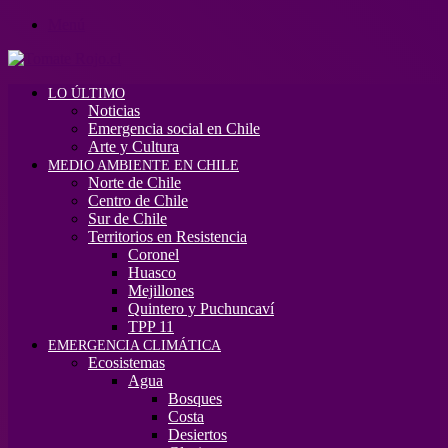
Menú
LO ÚLTIMO
Noticias
Emergencia social en Chile
Arte y Cultura
MEDIO AMBIENTE EN CHILE
Norte de Chile
Centro de Chile
Sur de Chile
Territorios en Resistencia
Coronel
Huasco
Mejillones
Quintero y Puchuncaví
TPP 11
EMERGENCIA CLIMÁTICA
Ecosistemas
Agua
Bosques
Costa
Desiertos