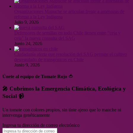
Organizaciones Mapuche se articulan frente a amenazas de
reforma a la Ley Indígena
Julio 9, 2026
Defensores de semillas en todo Chile tienen entre “ceja y
ceja” la nueva consulta del SAG
Junio 24, 2026
Ciudadanía alerta que resolución del SAG permite el cultivo
desregulado de transgénicos en Chile
Junio 9, 2026
Únete al equipo de Tomate Rojo 🍅
🎤 Cubrimos la Emergencia Climática, Ecológica y
Social 📹
Un tomate con colores propios, sin tinte ajeno que lo manche ni
intervenga genéticamente
Ingresa tu dirección de correo electrónico