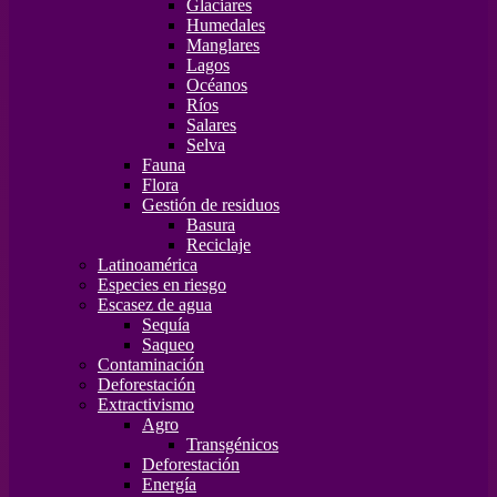
Glaciares
Humedales
Manglares
Lagos
Océanos
Ríos
Salares
Selva
Fauna
Flora
Gestión de residuos
Basura
Reciclaje
Latinoamérica
Especies en riesgo
Escasez de agua
Sequía
Saqueo
Contaminación
Deforestación
Extractivismo
Agro
Transgénicos
Deforestación
Energía