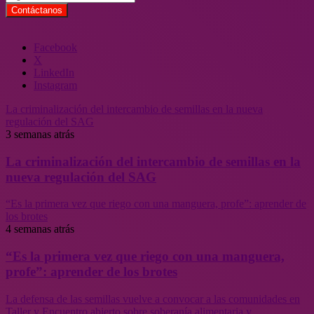
Facebook
X
LinkedIn
Instagram
La criminalización del intercambio de semillas en la nueva
regulación del SAG
3 semanas atrás
La criminalización del intercambio de semillas en la
nueva regulación del SAG
“Es la primera vez que riego con una manguera, profe”: aprender de
los brotes
4 semanas atrás
“Es la primera vez que riego con una manguera,
profe”: aprender de los brotes
La defensa de las semillas vuelve a convocar a las comunidades en
Taller y Encuentro abierto sobre soberanía alimentaria y