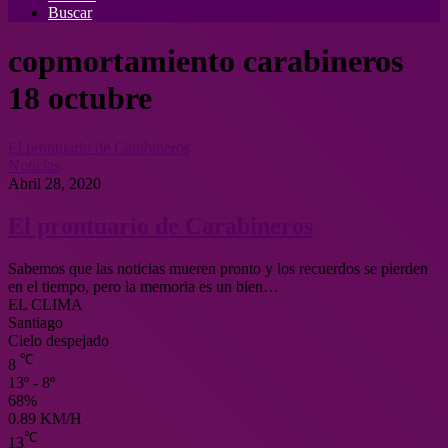
Buscar
copmortamiento carabineros
18 octubre
El prontuario de Carabineros
Noticias
Abril 28, 2020
El prontuario de Carabineros
Sabemos que las noticias mueren pronto y los recuerdos se pierden
en el tiempo, pero la memoria es un bien…
EL CLIMA
Santiago
Cielo despejado
℃
8
13º - 8º
68%
0.89 KM/H
℃
13