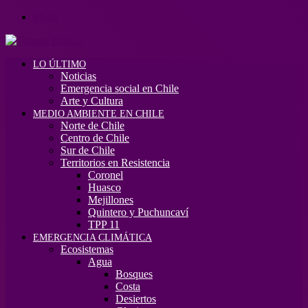
Menú
LO ÚLTIMO
Noticias
Emergencia social en Chile
Arte y Cultura
MEDIO AMBIENTE EN CHILE
Norte de Chile
Centro de Chile
Sur de Chile
Territorios en Resistencia
Coronel
Huasco
Mejillones
Quintero y Puchuncaví
TPP 11
EMERGENCIA CLIMÁTICA
Ecosistemas
Agua
Bosques
Costa
Desiertos