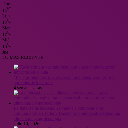
Dom
℃
14
Lun
℃
12
Mar
℃
17
Mié
℃
19
Jue
LO MÁS RECIENTE
“Es la primera vez que riego con una manguera, profe”:
aprender de los brotes
4 semanas atrás
La defensa de las semillas vuelve a convocar a las
comunidades en Taller y Encuentro abierto sobre soberanía
alimentaria y agroecología
Julio 10, 2026