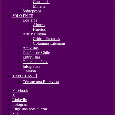
Ganadería
Minería
Sobrepesca
SÓLO EN TR
Eco Tips
Ahorro
Huertos
Arte y Cultura
Críticas literarias
Columnas Literarias
Activistas
Dueños de Chile
Entrevistas
Galería de fotos
Infografías
Opinión
TR PODCAST 🎙️
Tómate una Entrevista
Facebook
X
LinkedIn
Instagram
Elige una nota al azar
Sidebar