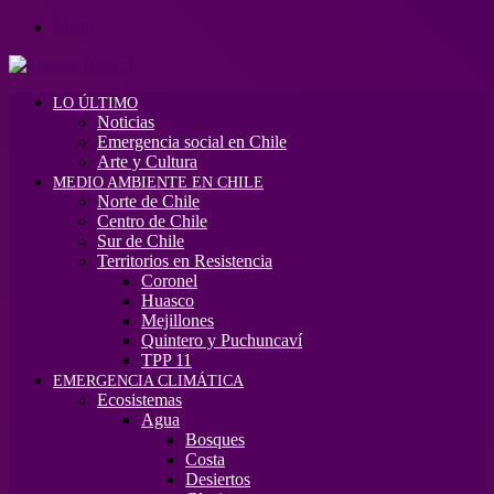
Menú
LO ÚLTIMO
Noticias
Emergencia social en Chile
Arte y Cultura
MEDIO AMBIENTE EN CHILE
Norte de Chile
Centro de Chile
Sur de Chile
Territorios en Resistencia
Coronel
Huasco
Mejillones
Quintero y Puchuncaví
TPP 11
EMERGENCIA CLIMÁTICA
Ecosistemas
Agua
Bosques
Costa
Desiertos