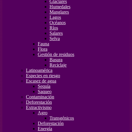
Glaciares
Humedales
Manglares
Lagos
Océanos
Ríos
Salares
Selva
Fauna
Flora
Gestión de residuos
Basura
Reciclaje
Latinoamérica
Especies en riesgo
Escasez de agua
Sequía
Saqueo
Contaminación
Deforestación
Extractivismo
Agro
Transgénicos
Deforestación
Energía