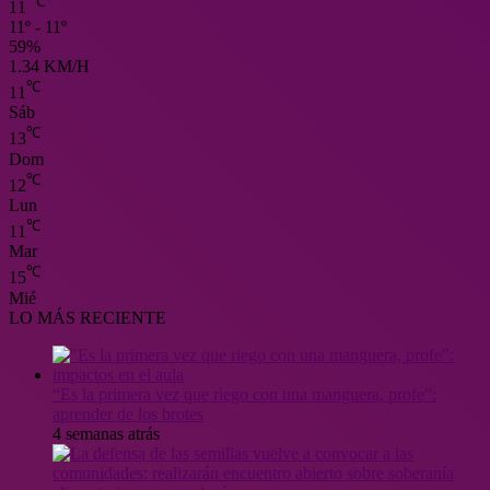
℃
11
11º - 11º
59%
1.34 KM/H
℃
11
Sáb
℃
13
Dom
℃
12
Lun
℃
11
Mar
℃
15
Mié
LO MÁS RECIENTE
“Es la primera vez que riego con una manguera, profe”:
aprender de los brotes
4 semanas atrás