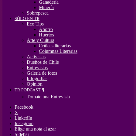
Ganadería
Minería
Sobrepesca
SÓLO EN TR
Eco Tips
Ahorro
Huertos
Arte y Cultura
Críticas literarias
Columnas Literarias
Activistas
Dueños de Chile
Entrevistas
Galería de fotos
Infografías
Opinión
TR PODCAST 🎙️
Tómate una Entrevista
Facebook
X
LinkedIn
Instagram
Elige una nota al azar
Sidebar