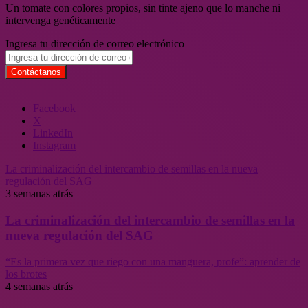
Un tomate con colores propios, sin tinte ajeno que lo manche ni
intervenga genéticamente
Ingresa tu dirección de correo electrónico
Facebook
X
LinkedIn
Instagram
La criminalización del intercambio de semillas en la nueva
regulación del SAG
3 semanas atrás
La criminalización del intercambio de semillas en la
nueva regulación del SAG
“Es la primera vez que riego con una manguera, profe”: aprender de
los brotes
4 semanas atrás