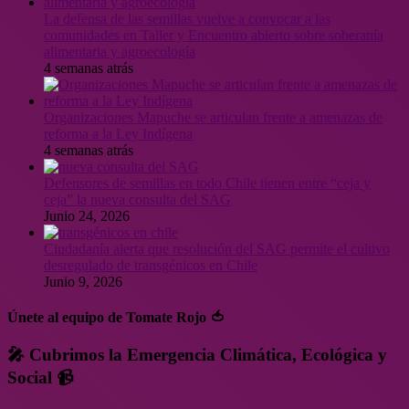
La defensa de las semillas vuelve a convocar a las
comunidades en Taller y Encuentro abierto sobre soberanía
alimentaria y agroecología
4 semanas atrás
Organizaciones Mapuche se articulan frente a amenazas de
reforma a la Ley Indígena
4 semanas atrás
Defensores de semillas en todo Chile tienen entre “ceja y
ceja” la nueva consulta del SAG
Junio 24, 2026
Ciudadanía alerta que resolución del SAG permite el cultivo
desregulado de transgénicos en Chile
Junio 9, 2026
Únete al equipo de Tomate Rojo 🍅
🎤 Cubrimos la Emergencia Climática, Ecológica y
Social 📹