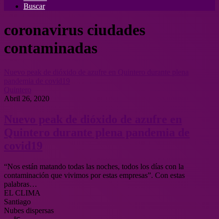
Buscar
coronavirus ciudades
contaminadas
Nuevo peak de dióxido de azufre en Quintero durante plena
pandemia de covid19
Quintero
Abril 26, 2020
Nuevo peak de dióxido de azufre en
Quintero durante plena pandemia de
covid19
“Nos están matando todas las noches, todos los días con la
contaminación que vivimos por estas empresas”. Con estas
palabras…
EL CLIMA
Santiago
Nubes dispersas