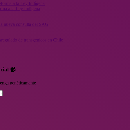
orma a la Ley Indígena
” la nueva consulta del SAG
sregulado de transgénicos en Chile
cial 📹
rvenga genéticamente