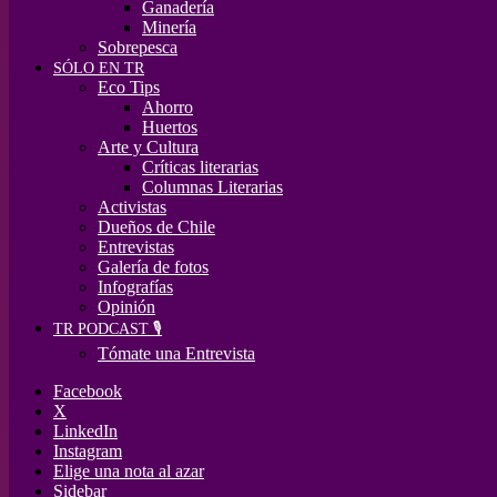
Ganadería
Minería
Sobrepesca
SÓLO EN TR
Eco Tips
Ahorro
Huertos
Arte y Cultura
Críticas literarias
Columnas Literarias
Activistas
Dueños de Chile
Entrevistas
Galería de fotos
Infografías
Opinión
TR PODCAST 🎙️
Tómate una Entrevista
Facebook
X
LinkedIn
Instagram
Elige una nota al azar
Sidebar