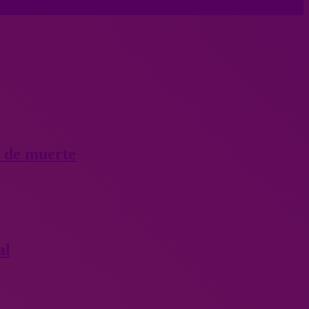
o de muerte
al