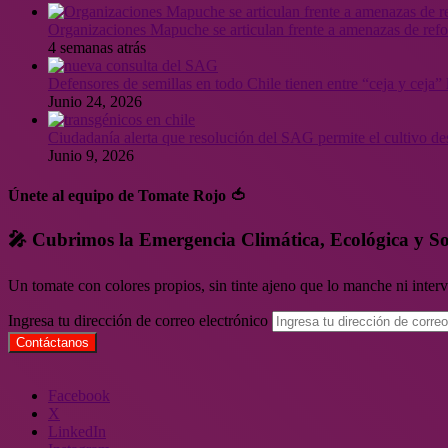
Organizaciones Mapuche se articulan frente a amenazas de ref
4 semanas atrás
Defensores de semillas en todo Chile tienen entre “ceja y ceja
Junio 24, 2026
Ciudadanía alerta que resolución del SAG permite el cultivo de
Junio 9, 2026
Únete al equipo de Tomate Rojo 🍅
🎤 Cubrimos la Emergencia Climática, Ecológica y So
Un tomate con colores propios, sin tinte ajeno que lo manche ni inte
Ingresa tu dirección de correo electrónico
Facebook
X
LinkedIn