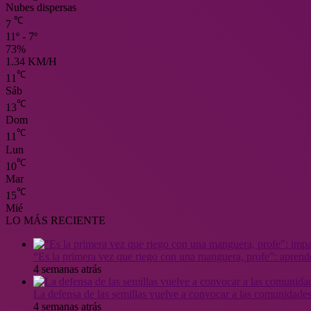
Nubes dispersas
℃
7
11º - 7º
73%
1.34 KM/H
℃
11
Sáb
℃
13
Dom
℃
11
Lun
℃
10
Mar
℃
15
Mié
LO MÁS RECIENTE
“Es la primera vez que riego con una manguera, profe”: aprende
4 semanas atrás
La defensa de las semillas vuelve a convocar a las comunidades
4 semanas atrás