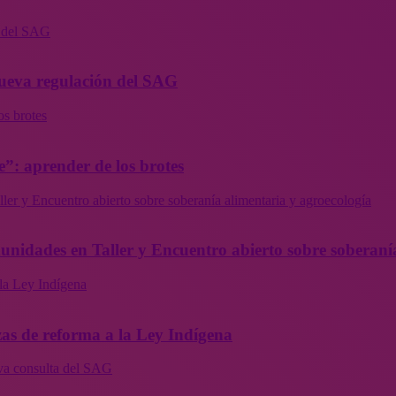
n del SAG
 nueva regulación del SAG
os brotes
”: aprender de los brotes
ler y Encuentro abierto sobre soberanía alimentaria y agroecología
munidades en Taller y Encuentro abierto sobre soberaní
la Ley Indígena
as de reforma a la Ley Indígena
eva consulta del SAG