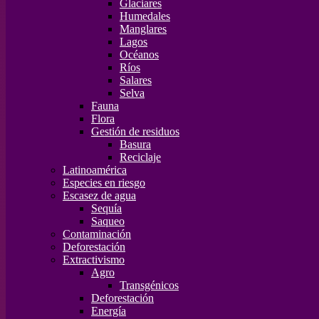
Glaciares
Humedales
Manglares
Lagos
Océanos
Ríos
Salares
Selva
Fauna
Flora
Gestión de residuos
Basura
Reciclaje
Latinoamérica
Especies en riesgo
Escasez de agua
Sequía
Saqueo
Contaminación
Deforestación
Extractivismo
Agro
Transgénicos
Deforestación
Energía