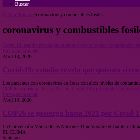
Buscar
Página Principal
/
coronavirus y combustibles fosiles
coronavirus y combustibles fosil
Covid-19: estudio revela que quienes viven en zonas contaminadas ti
Emergencia social
Abril 13, 2020
Covid-19: estudio revela que quienes vive
Los pacientes con coronavirus en áreas con altos niveles de contami
COP26 se posterga hasta 2021 por Covid-19 y principal estadio se con
Emergencia social
Abril 10, 2020
COP26 se posterga hasta 2021 por Covid-19 
La Convención Marco de las Naciones Unidas sobre el Cambio Climá
EL CLIMA
Santiago