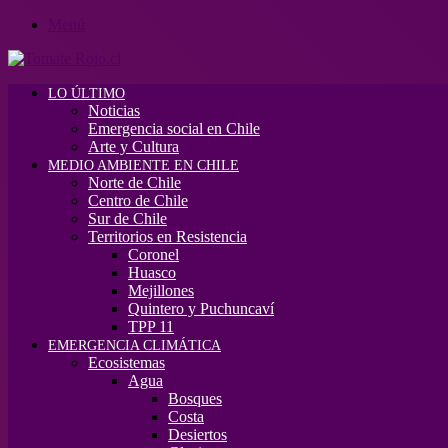
Menú
LO ÚLTIMO
Noticias
Emergencia social en Chile
Arte y Cultura
MEDIO AMBIENTE EN CHILE
Norte de Chile
Centro de Chile
Sur de Chile
Territorios en Resistencia
Coronel
Huasco
Mejillones
Quintero y Puchuncaví
TPP 11
EMERGENCIA CLIMÁTICA
Ecosistemas
Agua
Bosques
Costa
Desiertos