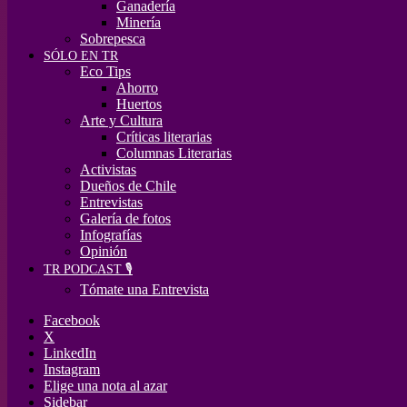
Ganadería
Minería
Sobrepesca
SÓLO EN TR
Eco Tips
Ahorro
Huertos
Arte y Cultura
Críticas literarias
Columnas Literarias
Activistas
Dueños de Chile
Entrevistas
Galería de fotos
Infografías
Opinión
TR PODCAST 🎙️
Tómate una Entrevista
Facebook
X
LinkedIn
Instagram
Elige una nota al azar
Sidebar