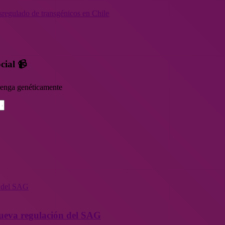
sregulado de transgénicos en Chile
cial 📹
rvenga genéticamente
n del SAG
 nueva regulación del SAG