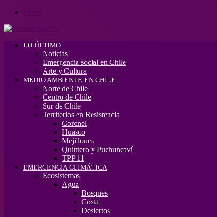
Menú
LO ÚLTIMO
Noticias
Emergencia social en Chile
Arte y Cultura
MEDIO AMBIENTE EN CHILE
Norte de Chile
Centro de Chile
Sur de Chile
Territorios en Resistencia
Coronel
Huasco
Mejillones
Quintero y Puchuncaví
TPP 11
EMERGENCIA CLIMÁTICA
Ecosistemas
Agua
Bosques
Costa
Desiertos