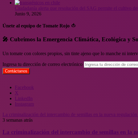
Ciudadanía alerta que resolución del SAG permite el cultivo de
Junio 9, 2026
Únete al equipo de Tomate Rojo 🍅
🎤 Cubrimos la Emergencia Climática, Ecológica y So
Un tomate con colores propios, sin tinte ajeno que lo manche ni inte
Ingresa tu dirección de correo electrónico
Facebook
X
LinkedIn
Instagram
La criminalización del intercambio de semillas en la nueva regulació
3 semanas atrás
La criminalización del intercambio de semillas en la