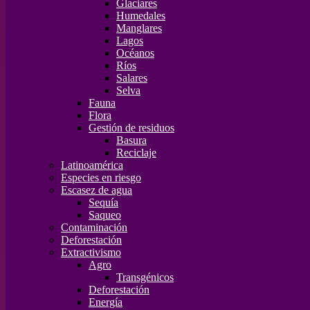
Glaciares
Humedales
Manglares
Lagos
Océanos
Ríos
Salares
Selva
Fauna
Flora
Gestión de residuos
Basura
Reciclaje
Latinoamérica
Especies en riesgo
Escasez de agua
Sequía
Saqueo
Contaminación
Deforestación
Extractivismo
Agro
Transgénicos
Deforestación
Energía