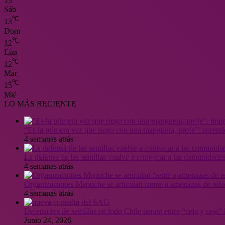
13
Sáb
℃
13
Dom
℃
12
Lun
℃
12
Mar
℃
15
Mié
LO MÁS RECIENTE
“Es la primera vez que riego con una manguera, profe”: aprende
4 semanas atrás
La defensa de las semillas vuelve a convocar a las comunidades
4 semanas atrás
Organizaciones Mapuche se articulan frente a amenazas de ref
4 semanas atrás
Defensores de semillas en todo Chile tienen entre “ceja y ceja
Junio 24, 2026