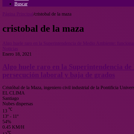
Buscar
Página Principal
/
cristobal de la maza
cristobal de la maza
Algo huele raro en la Superintendencia de Medio Ambiente: funcionaria
Noticias
Enero 18, 2021
Algo huele raro en la Superintendencia de
persecución laboral y baja de grados
Cristóbal de la Maza, ingeniero civil industrial de la Pontificia Univ
EL CLIMA
Santiago
Nubes dispersas
℃
13
13º - 11º
54%
0.45 KM/H
℃