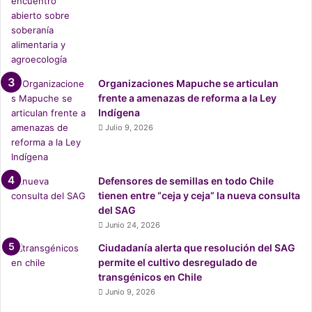
o
n
s
t
r
u
Organizaciones Mapuche se articulan
c
frente a amenazas de reforma a la Ley
t
Indígena
o
Julio 9, 2026
r
a
d
e
Defensores de semillas en todo Chile
l
tienen entre “ceja y ceja” la nueva consulta
M
del SAG
a
Junio 24, 2026
u
Ciudadanía alerta que resolución del SAG
l
permite el cultivo desregulado de
e
transgénicos en Chile
p
a
Junio 9, 2026
r