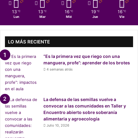
a
s
13
13
16
19
16
℃
℃
℃
℃
℃
o
Lun
Mar
Mié
Jue
Vie
b
r
e
p
LO MÁS RECIENTE
r
e
“Es la primera vez que riego con una
c
manguera, profe”: aprender de los brotes
i
4 semanas atrás
o
a
e
m
p
La defensa de las semillas vuelve a
r
convocar a las comunidades en Taller y
e
Encuentro abierto sobre soberanía
s
alimentaria y agroecología
a
Julio 10, 2026
c