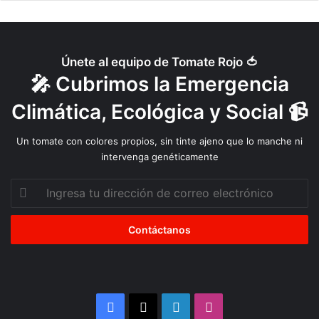
a
u
s
a
Únete al equipo de Tomate Rojo 🍅
r
🎤 Cubrimos la Emergencia
l
a
Climática, Ecológica y Social 📹
s
e
Un tomate con colores propios, sin tinte ajeno que lo manche ni
n
intervenga genéticamente
H
o
Ingresa
t
tu
e
dirección
l
de
i
correo
n
electrónico
s
t
i
Facebook
X
LinkedIn
Instagram
t