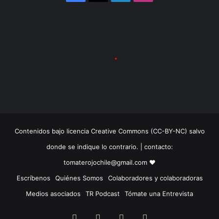
u
c
i
o
n
a
l
Contenidos bajo licencia Creative Commons (CC-BY-NC) salvo
donde se indique lo contrario. | contacto:
tomaterojochile@gmail.com ♥
Escríbenos
Quiénes Somos
Colaboradores y colaboradoras
Medios asociados
TR Podcast
Tómate una Entrevista
Facebook
X
LinkedIn
Instagram