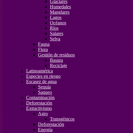
Glaciares
Humedales
Manglares
Lagos
Océanos
Ríos
Salares
Selva
Fauna
Flora
Gestión de residuos
Basura
Reciclaje
Latinoamérica
Especies en riesgo
Escasez de agua
Sequía
Saqueo
Contaminación
Deforestación
Extractivismo
Agro
Transgénicos
Deforestación
Energía