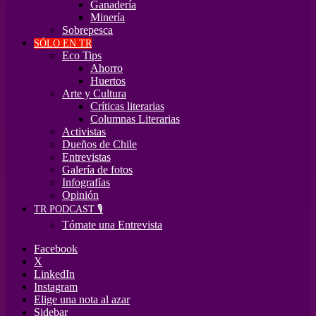
Ganadería
Minería
Sobrepesca
SÓLO EN TR
Eco Tips
Ahorro
Huertos
Arte y Cultura
Críticas literarias
Columnas Literarias
Activistas
Dueños de Chile
Entrevistas
Galería de fotos
Infografías
Opinión
TR PODCAST 🎙️
Tómate una Entrevista
Facebook
X
LinkedIn
Instagram
Elige una nota al azar
Sidebar