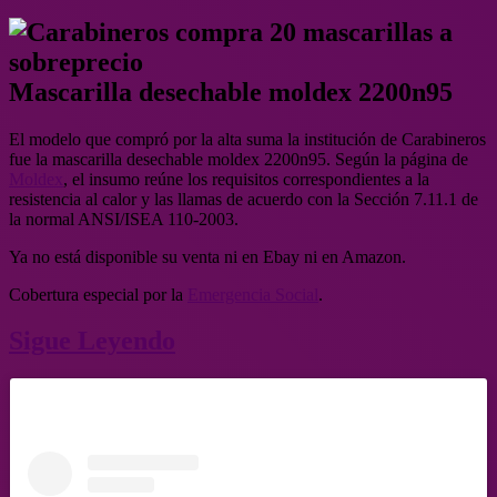
Mascarilla desechable moldex 2200n95
El modelo que compró por la alta suma la institución de Carabineros
fue la mascarilla desechable moldex 2200n95. Según la página de
Moldex
, el insumo reúne los requisitos correspondientes a la
resistencia al calor y las llamas de acuerdo con la Sección 7.11.1 de
la normal ANSI/ISEA 110-2003.
Ya no está disponible su venta ni en Ebay ni en Amazon.
Cobertura especial por la
Emergencia Social
.
Sigue Leyendo