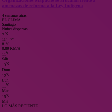
Organizaciones Mapuche se articulan frente a
amenazas de reforma a la Ley Indígena
4 semanas atrás
EL CLIMA
Santiago
Nubes dispersas
℃
7
11º - 7º
81%
0.89 KM/H
℃
11
Sáb
℃
13
Dom
℃
12
Lun
℃
11
Mar
℃
15
Mié
LO MÁS RECIENTE