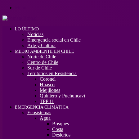
Menú
LO ÚLTIMO
Noticias
Emergencia social en Chile
Arte y Cultura
MEDIO AMBIENTE EN CHILE
Norte de Chile
Centro de Chile
Sur de Chile
Territorios en Resistencia
Coronel
Huasco
Mejillones
Quintero y Puchuncaví
TPP 11
EMERGENCIA CLIMÁTICA
Ecosistemas
Agua
Bosques
Costa
Desiertos