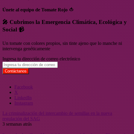
Únete al equipo de Tomate Rojo 🍅
🎤 Cubrimos la Emergencia Climática, Ecológica y
Social 📹
Un tomate con colores propios, sin tinte ajeno que lo manche ni
intervenga genéticamente
Ingresa tu dirección de correo electrónico
Facebook
X
LinkedIn
Instagram
La criminalización del intercambio de semillas en la nueva
regulación del SAG
3 semanas atrás