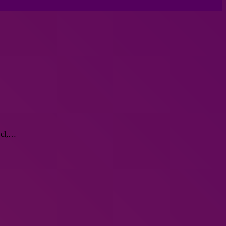
.cl,…