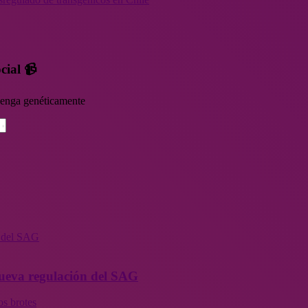
cial 📹
rvenga genéticamente
n del SAG
 nueva regulación del SAG
os brotes