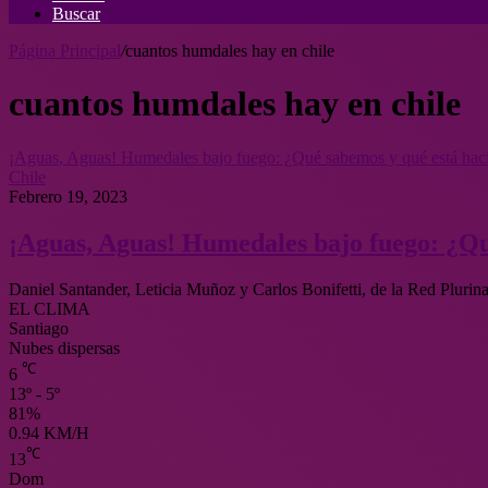
Buscar
Página Principal
/
cuantos humdales hay en chile
cuantos humdales hay en chile
¡Aguas, Aguas! Humedales bajo fuego: ¿Qué sabemos y qué está hac
Chile
Febrero 19, 2023
¡Aguas, Aguas! Humedales bajo fuego: ¿Qu
Daniel Santander, Leticia Muñoz y Carlos Bonifetti, de la Red Plur
EL CLIMA
Santiago
Nubes dispersas
℃
6
13º - 5º
81%
0.94 KM/H
℃
13
Dom