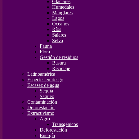
Glaciares
Humedales
Manglares
Lagos
Océanos
Ríos
Salares
Selva
Fauna
Flora
Gestión de residuos
Basura
Reciclaje
Latinoamérica
Especies en riesgo
Escasez de agua
Sequía
Saqueo
Contaminación
Deforestación
Extractivismo
Agro
Transgénicos
Deforestación
Energía