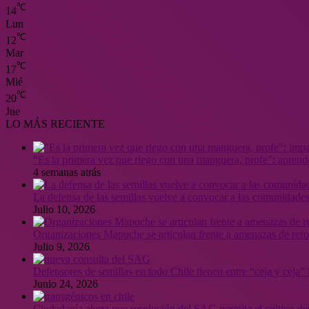
℃
14
Lun
℃
12
Mar
℃
17
Mié
℃
20
Jue
LO MÁS RECIENTE
“Es la primera vez que riego con una manguera, profe”: aprende
4 semanas atrás
La defensa de las semillas vuelve a convocar a las comunidades
Julio 10, 2026
Organizaciones Mapuche se articulan frente a amenazas de ref
Julio 9, 2026
Defensores de semillas en todo Chile tienen entre “ceja y ceja
Junio 24, 2026
Ciudadanía alerta que resolución del SAG permite el cultivo de