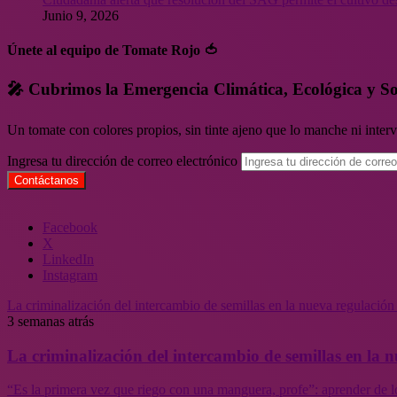
Junio 9, 2026
Únete al equipo de Tomate Rojo 🍅
🎤 Cubrimos la Emergencia Climática, Ecológica y So
Un tomate con colores propios, sin tinte ajeno que lo manche ni inte
Ingresa tu dirección de correo electrónico
Facebook
X
LinkedIn
Instagram
La criminalización del intercambio de semillas en la nueva regulació
3 semanas atrás
La criminalización del intercambio de semillas en la
“Es la primera vez que riego con una manguera, profe”: aprender de l