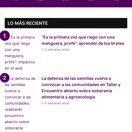
a
:
a
c
LO MÁS RECIENTE
o
n
“Es la primera vez que riego con una
s
manguera, profe”: aprender de los brotes
t
3 semanas atrás
r
u
i
r
c
La defensa de las semillas vuelve a
o
convocar a las comunidades en Taller y
m
Encuentro abierto sobre soberanía
u
alimentaria y agroecología
n
4 semanas atrás
i
d
a
d