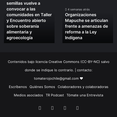
semillas vuelve a
defensa
Mapuche
convocar a las
de
se
4 semanas atrás
comunidades en Taller
Organizaciones
las
articulan
y Encuentro abierto
Mapuche se articulan
semillas
frente
sobre soberanía
frente a amenazas de
vuelve
a
alimentaria y
reforma a la Ley
a
amenazas
convocar
agroecología
de
Indígena
a
reforma
las
a
comunidades
la
en
Ley
Contenidos bajo licencia Creative Commons (CC-BY-NC) salvo
Taller
Indígena
y
donde se indique lo contrario. | contacto:
Encuentro
tomaterojochile@gmail.com ♥
abierto
sobre
Escríbenos
Quiénes Somos
Colaboradores y colaboradoras
soberanía
Medios asociados
TR Podcast
Tómate una Entrevista
alimentaria
y
Facebook
X
LinkedIn
Instagram
agroecología