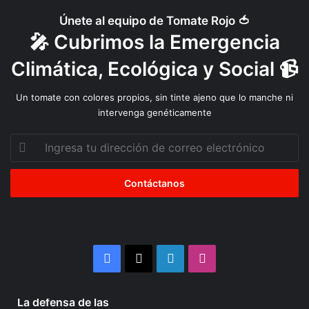
Únete al equipo de Tomate Rojo 🍅
🎤 Cubrimos la Emergencia
Climática, Ecológica y Social 📹
Un tomate con colores propios, sin tinte ajeno que lo manche ni
intervenga genéticamente
Ingresa
tu
dirección
de
correo
electrónico
Facebook
X
LinkedIn
Instagram
4 semanas atrás
La defensa de las
La
Organizaciones