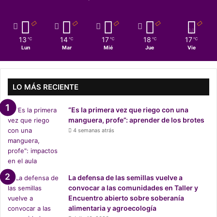
n
y
g
e
13
14
17
18
17
℃
℃
℃
℃
℃
s
Lun
Mar
Mié
Jue
Vie
t
i
ó
n
LO MÁS RECIENTE
i
n
“Es la primera vez que riego con una
t
manguera, profe”: aprender de los brotes
e
4 semanas atrás
g
r
a
l
d
La defensa de las semillas vuelve a
e
convocar a las comunidades en Taller y
c
Encuentro abierto sobre soberanía
u
alimentaria y agroecología