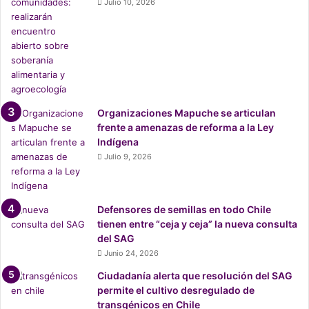
e
Julio 10, 2026
n
c
a
s
h
i
d
Organizaciones Mapuche se articulan
r
frente a amenazas de reforma a la Ley
o
Indígena
l
Julio 9, 2026
ó
g
i
c
Defensores de semillas en todo Chile
a
tienen entre “ceja y ceja” la nueva consulta
s
del SAG
?
Junio 24, 2026
Ciudadanía alerta que resolución del SAG
permite el cultivo desregulado de
transgénicos en Chile