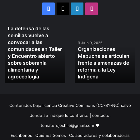
Facebook
X
LinkedIn
Instagram
Julio 10, 2026
La defensa de las
La
Organizaciones
semillas vuelve a
defensa
Mapuche
convocar a las
de
se
Julio 9, 2026
comunidades en Taller
Organizaciones
las
articulan
y Encuentro abierto
Mapuche se articulan
semillas
frente
sobre soberanía
frente a amenazas de
vuelve
a
alimentaria y
reforma a la Ley
a
amenazas
convocar
agroecología
de
Indígena
a
reforma
las
a
comunidades
la
en
Ley
Contenidos bajo licencia Creative Commons (CC-BY-NC) salvo
Taller
Indígena
y
donde se indique lo contrario. | contacto:
Encuentro
tomaterojochile@gmail.com ♥
abierto
sobre
Escríbenos
Quiénes Somos
Colaboradores y colaboradoras