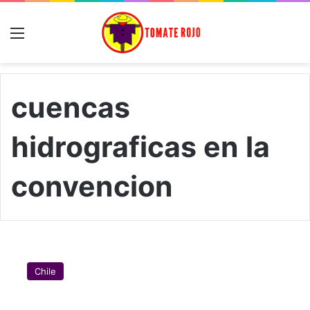
Menú
cuencas
hidrograficas en la
convencion
¿
Q
Chile
u
é
d