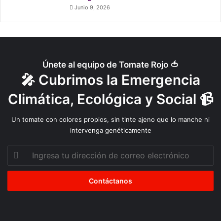
Junio 9, 2026
Únete al equipo de Tomate Rojo 🍅
🎤 Cubrimos la Emergencia
Climática, Ecológica y Social 📹
Un tomate con colores propios, sin tinte ajeno que lo manche ni
intervenga genéticamente
Ingresa
tu
dirección
de
correo
electrónico