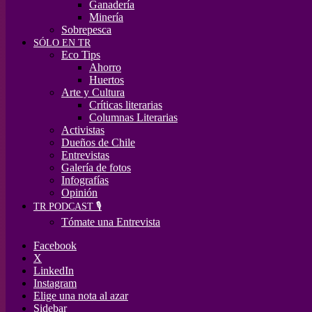
Ganadería
Minería
Sobrepesca
SÓLO EN TR
Eco Tips
Ahorro
Huertos
Arte y Cultura
Críticas literarias
Columnas Literarias
Activistas
Dueños de Chile
Entrevistas
Galería de fotos
Infografías
Opinión
TR PODCAST 🎙️
Tómate una Entrevista
Facebook
X
LinkedIn
Instagram
Elige una nota al azar
Sidebar