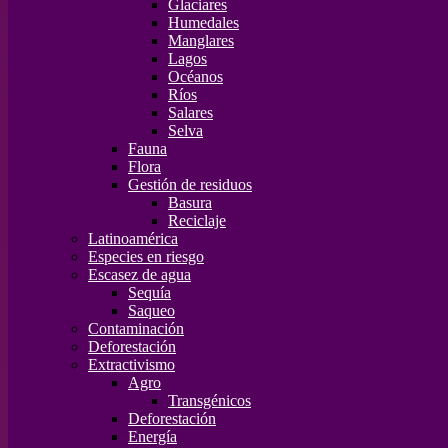
Glaciares
Humedales
Manglares
Lagos
Océanos
Ríos
Salares
Selva
Fauna
Flora
Gestión de residuos
Basura
Reciclaje
Latinoamérica
Especies en riesgo
Escasez de agua
Sequía
Saqueo
Contaminación
Deforestación
Extractivismo
Agro
Transgénicos
Deforestación
Energía