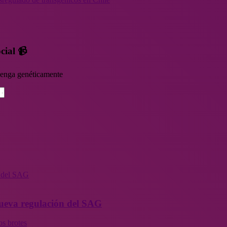
cial 📹
rvenga genéticamente
n del SAG
 nueva regulación del SAG
os brotes