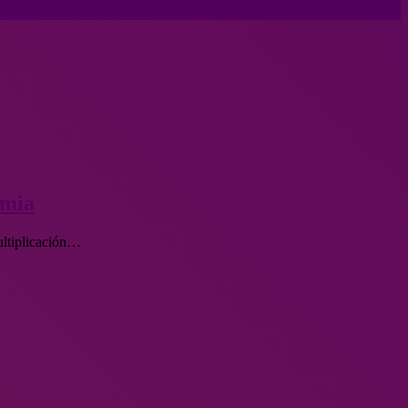
emia
ultiplicación…