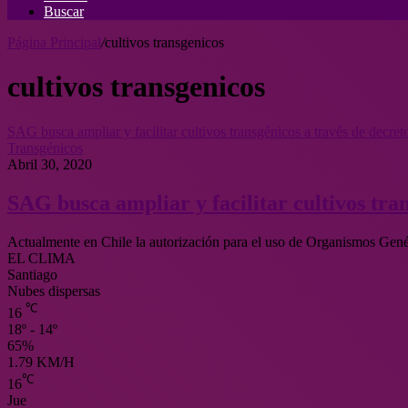
Buscar
Página Principal
/
cultivos transgenicos
cultivos transgenicos
SAG busca ampliar y facilitar cultivos transgénicos a través de decre
Transgénicos
Abril 30, 2020
SAG busca ampliar y facilitar cultivos tra
Actualmente en Chile la autorización para el uso de Organismos Ge
EL CLIMA
Santiago
Nubes dispersas
℃
16
18º - 14º
65%
1.79 KM/H
℃
16
Jue