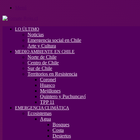
Menú
LO ÚLTIMO
Noticias
Emergencia social en Chile
Arte y Cultura
MEDIO AMBIENTE EN CHILE
Norte de Chile
Centro de Chile
Sur de Chile
Territorios en Resistencia
Coronel
Huasco
Mejillones
Quintero y Puchuncaví
TPP 11
EMERGENCIA CLIMÁTICA
Ecosistemas
Agua
Bosques
Costa
Desiertos