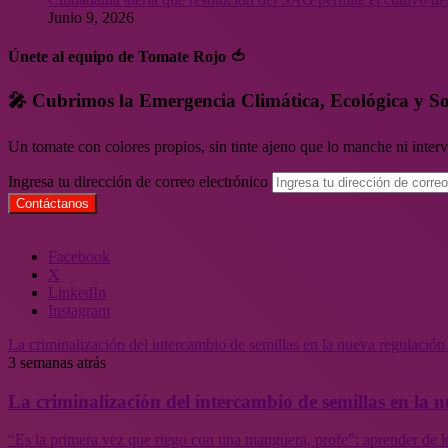
Junio 9, 2026
Únete al equipo de Tomate Rojo 🍅
🎤 Cubrimos la Emergencia Climática, Ecológica y So
Un tomate con colores propios, sin tinte ajeno que lo manche ni inte
Ingresa tu dirección de correo electrónico
Facebook
X
LinkedIn
Instagram
La criminalización del intercambio de semillas en la nueva regulació
3 semanas atrás
La criminalización del intercambio de semillas en la
“Es la primera vez que riego con una manguera, profe”: aprender de l