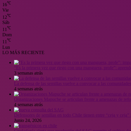
℃
16
Vie
℃
12
Sáb
℃
11
Dom
℃
11
Lun
LO MÁS RECIENTE
“Es la primera vez que riego con una manguera, profe”: aprende
3 semanas atrás
La defensa de las semillas vuelve a convocar a las comunidades
4 semanas atrás
Organizaciones Mapuche se articulan frente a amenazas de ref
4 semanas atrás
Defensores de semillas en todo Chile tienen entre “ceja y ceja
Junio 24, 2026
Ciudadanía alerta que resolución del SAG permite el cultivo de