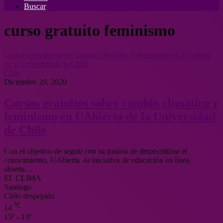
Buscar
curso gratuito feminismo
Cursos gratuitos sobre cambio climático y feminismo en UAbierta
de la Universidad de Chile
Chile
Diciembre 29, 2020
Cursos gratuitos sobre cambio climático y
feminismo en UAbierta de la Universidad
de Chile
Con el objetivo de seguir con su misión de democratizar el
conocimiento, UAbierta -la iniciativa de educación en línea
abierta…
EL CLIMA
Santiago
Cielo despejado
℃
14
15º - 13º