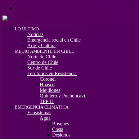
Menú
LO ÚLTIMO
Noticias
Emergencia social en Chile
Arte y Cultura
MEDIO AMBIENTE EN CHILE
Norte de Chile
Centro de Chile
Sur de Chile
Territorios en Resistencia
Coronel
Huasco
Mejillones
Quintero y Puchuncaví
TPP 11
EMERGENCIA CLIMÁTICA
Ecosistemas
Agua
Bosques
Costa
Desiertos