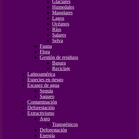
Glaciares
Humedales
Manglares
Lagos
Océanos
Ríos
Salares
Selva
Fauna
Flora
Gestión de residuos
Basura
Reciclaje
Latinoamérica
Especies en riesgo
Escasez de agua
Sequía
Saqueo
Contaminación
Deforestación
Extractivismo
Agro
Transgénicos
Deforestación
Energía