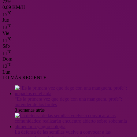
72%
0.89 KM/H
℃
15
Jue
℃
13
Vie
℃
11
Sáb
℃
11
Dom
℃
12
Lun
LO MÁS RECIENTE
“Es la primera vez que riego con una manguera, profe”:
aprender de los brotes
3 semanas atrás
La defensa de las semillas vuelve a convocar a las