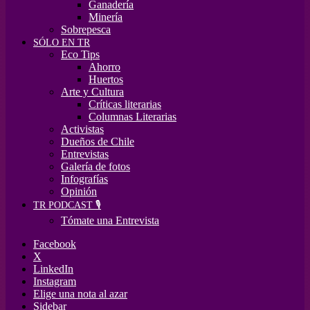
Ganadería
Minería
Sobrepesca
SÓLO EN TR
Eco Tips
Ahorro
Huertos
Arte y Cultura
Críticas literarias
Columnas Literarias
Activistas
Dueños de Chile
Entrevistas
Galería de fotos
Infografías
Opinión
TR PODCAST 🎙️
Tómate una Entrevista
Facebook
X
LinkedIn
Instagram
Elige una nota al azar
Sidebar