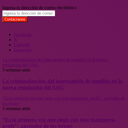
Ingresa tu dirección de correo electrónico
Facebook
X
LinkedIn
Instagram
La criminalización del intercambio de semillas en la nueva
regulación del SAG
3 semanas atrás
La criminalización del intercambio de semillas en la
nueva regulación del SAG
“Es la primera vez que riego con una manguera, profe”: aprender de
los brotes
3 semanas atrás
“Es la primera vez que riego con una manguera,
profe”: aprender de los brotes