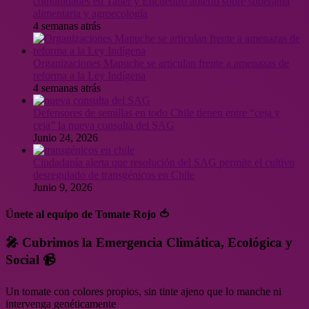
comunidades en Taller y Encuentro abierto sobre soberanía
alimentaria y agroecología
4 semanas atrás
Organizaciones Mapuche se articulan frente a amenazas de
reforma a la Ley Indígena
4 semanas atrás
Defensores de semillas en todo Chile tienen entre “ceja y
ceja” la nueva consulta del SAG
Junio 24, 2026
Ciudadanía alerta que resolución del SAG permite el cultivo
desregulado de transgénicos en Chile
Junio 9, 2026
Únete al equipo de Tomate Rojo 🍅
🎤 Cubrimos la Emergencia Climática, Ecológica y
Social 📹
Un tomate con colores propios, sin tinte ajeno que lo manche ni
intervenga genéticamente