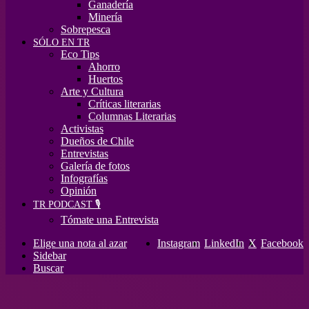
Ganadería
Minería
Sobrepesca
SÓLO EN TR
Eco Tips
Ahorro
Huertos
Arte y Cultura
Críticas literarias
Columnas Literarias
Activistas
Dueños de Chile
Entrevistas
Galería de fotos
Infografías
Opinión
TR PODCAST 🎙️
Tómate una Entrevista
Elige una nota al azar
Instagram
LinkedIn
X
Facebook
Sidebar
Buscar