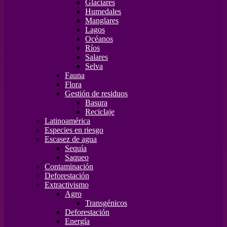
Glaciares
Humedales
Manglares
Lagos
Océanos
Ríos
Salares
Selva
Fauna
Flora
Gestión de residuos
Basura
Reciclaje
Latinoamérica
Especies en riesgo
Escasez de agua
Sequía
Saqueo
Contaminación
Deforestación
Extractivismo
Agro
Transgénicos
Deforestación
Energía