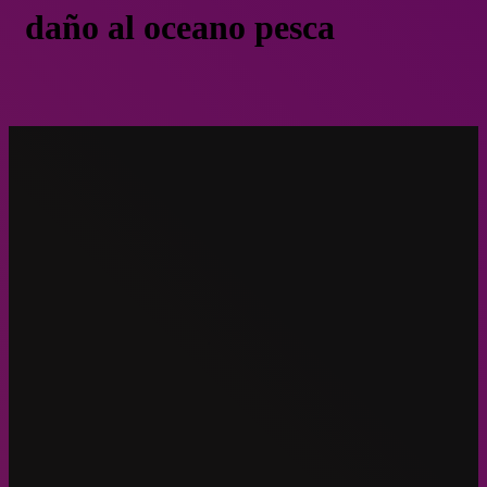
daño al oceano pesca
Alerta por dramática deforestación de bosques de macroalgas en
el norte y centro de Chile
Chile
Noviembre 24, 2020
Alerta por dramática deforestación de
bosques de macroalgas en el norte y ce
Chile