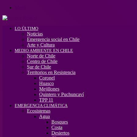
Menú
LO ÚLTIMO
Noticias
Emergencia social en Chile
Arte y Cultura
MEDIO AMBIENTE EN CHILE
Norte de Chile
Centro de Chile
Sur de Chile
Territorios en Resistencia
Coronel
Huasco
Mejillones
Quintero y Puchuncaví
TPP 11
EMERGENCIA CLIMÁTICA
Ecosistemas
Agua
Bosques
Costa
Desiertos