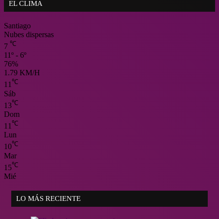
EL CLIMA
Santiago
Nubes dispersas
℃
7
11º - 6º
76%
1.79 KM/H
℃
11
Sáb
℃
13
Dom
℃
11
Lun
℃
10
Mar
℃
15
Mié
LO MÁS RECIENTE