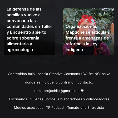
Julio 10, 2026
La defensa de las
La
Organizaciones
semillas vuelve a
defensa
Mapuche
convocar a las
de
se
Julio 9, 2026
comunidades en Taller
Organizaciones
las
articulan
y Encuentro abierto
Mapuche se articulan
semillas
frente
sobre soberanía
frente a amenazas de
vuelve
a
alimentaria y
reforma a la Ley
a
amenazas
convocar
agroecología
de
Indígena
a
reforma
las
a
comunidades
la
en
Ley
Contenidos bajo licencia Creative Commons (CC-BY-NC) salvo
Taller
Indígena
y
donde se indique lo contrario. | contacto:
Encuentro
tomaterojochile@gmail.com ♥
abierto
sobre
Escríbenos
Quiénes Somos
Colaboradores y colaboradoras
soberanía
Medios asociados
TR Podcast
Tómate una Entrevista
alimentaria
y