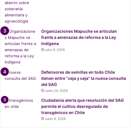
e
n
t
a
l
Organizaciones Mapuche se articulan
o
frente a amenazas de reforma a la Ley
r
Indígena
g
Julio 9, 2026
a
n
i
z
Defensores de semillas en todo Chile
a
tienen entre “ceja y ceja” la nueva consulta
d
del SAG
o
Junio 24, 2026
p
Ciudadanía alerta que resolución del SAG
o
permite el cultivo desregulado de
r
transgénicos en Chile
l
a
Junio 9, 2026
j