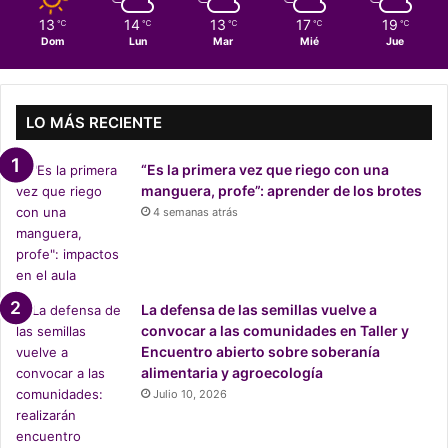
e
13
14
13
17
19
℃
℃
℃
℃
℃
b
Dom
Lun
Mar
Mié
Jue
a
t
e
p
LO MÁS RECIENTE
r
e
“Es la primera vez que riego con una
s
manguera, profe”: aprender de los brotes
i
4 semanas atrás
d
e
n
c
i
La defensa de las semillas vuelve a
a
convocar a las comunidades en Taller y
l
Encuentro abierto sobre soberanía
a
alimentaria y agroecología
m
Julio 10, 2026
b
i