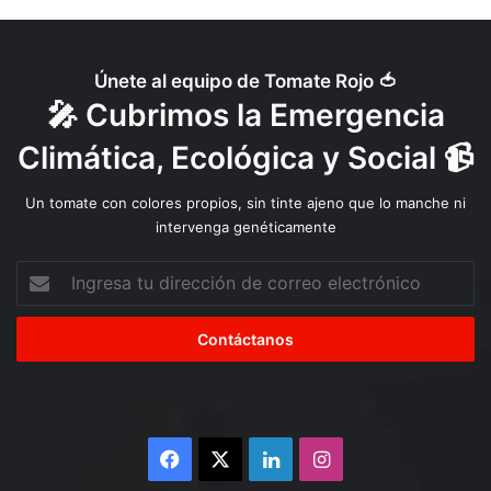
u
v
e
n
Únete al equipo de Tomate Rojo 🍅
t
🎤 Cubrimos la Emergencia
u
d
Climática, Ecológica y Social 📹
y
a
Un tomate con colores propios, sin tinte ajeno que lo manche ni
t
intervenga genéticamente
i
e
Ingresa
n
tu
e
dirección
f
de
e
correo
c
electrónico
h
a
Facebook
X
LinkedIn
Instagram