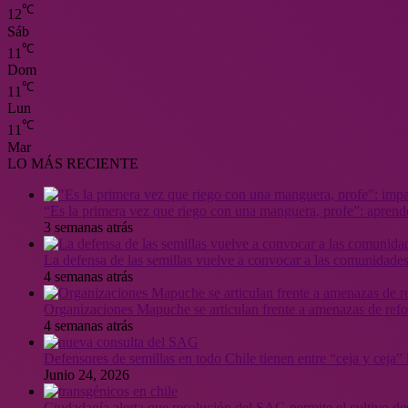
℃
12
Sáb
℃
11
Dom
℃
11
Lun
℃
11
Mar
LO MÁS RECIENTE
“Es la primera vez que riego con una manguera, profe”: aprende
3 semanas atrás
La defensa de las semillas vuelve a convocar a las comunidades
4 semanas atrás
Organizaciones Mapuche se articulan frente a amenazas de ref
4 semanas atrás
Defensores de semillas en todo Chile tienen entre “ceja y ceja
Junio 24, 2026
Ciudadanía alerta que resolución del SAG permite el cultivo de