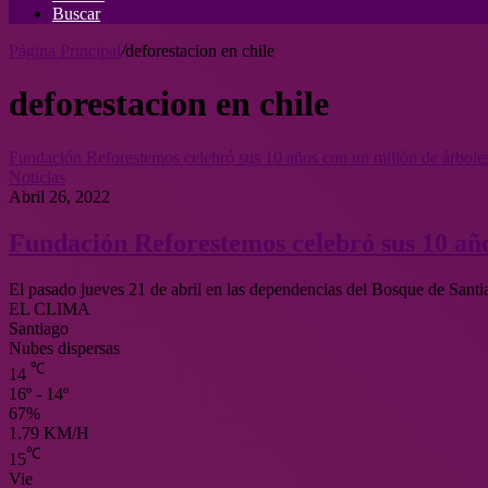
Buscar
Página Principal
/
deforestacion en chile
deforestacion en chile
Fundación Reforestemos celebró sus 10 años con un millón de árbole
Noticias
Abril 26, 2022
Fundación Reforestemos celebró sus 10 año
El pasado jueves 21 de abril en las dependencias del Bosque de Sant
EL CLIMA
Santiago
Nubes dispersas
℃
14
16º - 14º
67%
1.79 KM/H
℃
15
Vie