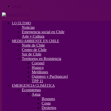
Menú
LO ÚLTIMO
Noticias
Emergencia social en Chile
Arte y Cultura
MEDIO AMBIENTE EN CHILE
Norte de Chile
Centro de Chile
Sur de Chile
Territorios en Resistencia
Coronel
Huasco
Mejillones
Quintero y Puchuncaví
TPP 11
EMERGENCIA CLIMÁTICA
Ecosistemas
Agua
Bosques
Costa
Desiertos