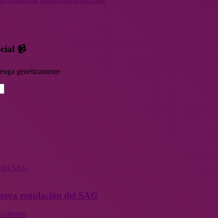
cial 📹
rvenga genéticamente
n del SAG
 nueva regulación del SAG
os brotes