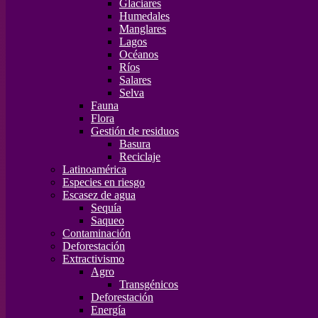
Glaciares
Humedales
Manglares
Lagos
Océanos
Ríos
Salares
Selva
Fauna
Flora
Gestión de residuos
Basura
Reciclaje
Latinoamérica
Especies en riesgo
Escasez de agua
Sequía
Saqueo
Contaminación
Deforestación
Extractivismo
Agro
Transgénicos
Deforestación
Energía