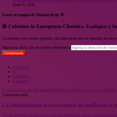
Junio 9, 2026
Únete al equipo de Tomate Rojo 🍅
🎤 Cubrimos la Emergencia Climática, Ecológica y So
Un tomate con colores propios, sin tinte ajeno que lo manche ni inte
Ingresa tu dirección de correo electrónico
Facebook
X
LinkedIn
Instagram
La criminalización del intercambio de semillas en la nueva regulació
3 semanas atrás
La criminalización del intercambio de semillas en la
“Es la primera vez que riego con una manguera, profe”: aprender de l