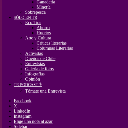
Ganadería
Minería
Sobrepesca
SÓLO EN TR
Eco Tips
Ahorro
Huertos
Arte y Cultura
Críticas literarias
Columnas Literarias
Activistas
Dueños de Chile
Entrevistas
Galería de fotos
Infografías
Opinión
TR PODCAST 🎙️
Tómate una Entrevista
Facebook
X
LinkedIn
Instagram
Elige una nota al azar
Sidebar