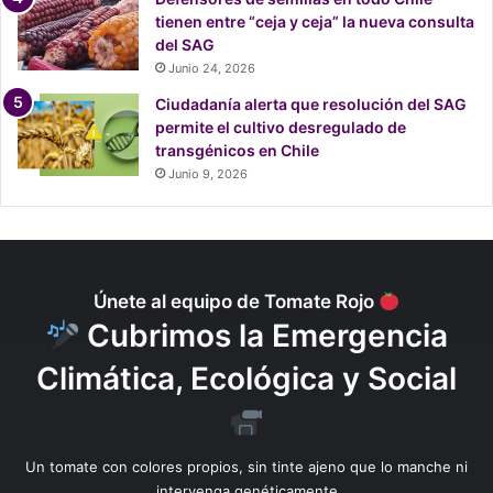
a
c
tienen entre “ceja y ceja” la nueva consulta
r
e
del SAG
u
n
Junio 24, 2026
g
d
a
i
Ciudadanía alerta que resolución del SAG
l
o
permite el cultivo desregulado de
s
transgénicos en Chile
c
Junio 9, 2026
o
n
s
u
m
Únete al equipo de Tomate Rojo
e
Cubrimos la Emergencia
n
e
Climática, Ecológica y Social
l
m
a
y
Un tomate con colores propios, sin tinte ajeno que lo manche ni
o
intervenga genéticamente