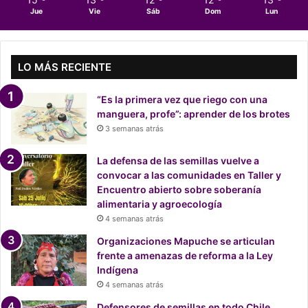
v
n
Jue
Vie
Sáb
Dom
Lun
a
l
N
a
a
A
c
LO MÁS RECIENTE
m
i
a
o
z
“Es la primera vez que riego con una
n
o
manguera, profe”: aprender de los brotes
a
n
3 semanas atrás
l
í
P
a
La defensa de las semillas vuelve a
a
m
convocar a las comunidades en Taller y
m
i
Encuentro abierto sobre soberanía
p
e
alimentaria y agroecología
a
n
4 semanas atrás
d
t
e
r
Organizaciones Mapuche se articulan
l
a
frente a amenazas de reforma a la Ley
T
s
Indígena
a
i
4 semanas atrás
m
n
Defensores de semillas en todo Chile