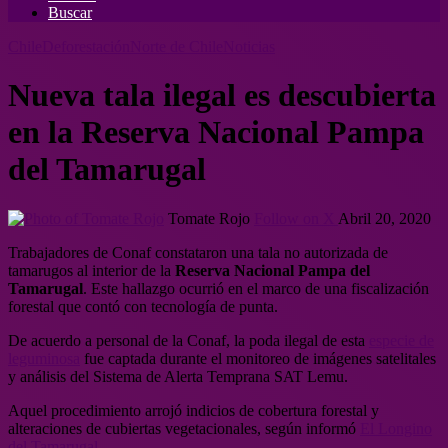
Buscar
Chile
Deforestación
Norte de Chile
Noticias
Nueva tala ilegal es descubierta
en la Reserva Nacional Pampa
del Tamarugal
Tomate Rojo
Follow on X
Abril 20, 2020
Trabajadores de Conaf constataron una tala no autorizada de
tamarugos al interior de la
Reserva Nacional Pampa del
Tamarugal
. Este hallazgo ocurrió en el marco de una fiscalización
forestal que contó con tecnología de punta.
De acuerdo a personal de la Conaf, la poda ilegal de esta
especie de
leguminosa
fue captada durante el monitoreo de imágenes satelitales
y análisis del Sistema de Alerta Temprana SAT Lemu.
Aquel procedimiento arrojó indicios de cobertura forestal y
alteraciones de cubiertas vegetacionales, según informó
El Longino
del Tamarugal.