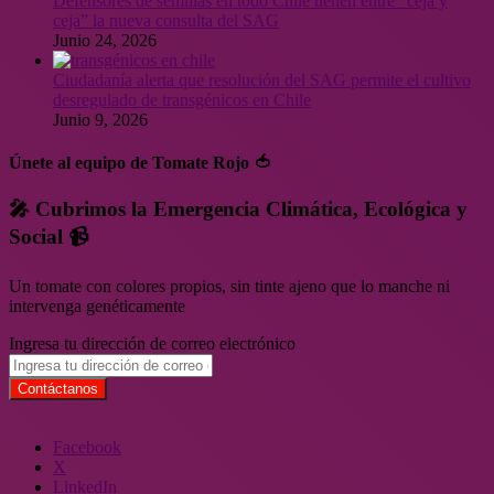
Defensores de semillas en todo Chile tienen entre “ceja y
ceja” la nueva consulta del SAG
Junio 24, 2026
Ciudadanía alerta que resolución del SAG permite el cultivo
desregulado de transgénicos en Chile
Junio 9, 2026
Únete al equipo de Tomate Rojo 🍅
🎤 Cubrimos la Emergencia Climática, Ecológica y
Social 📹
Un tomate con colores propios, sin tinte ajeno que lo manche ni
intervenga genéticamente
Ingresa tu dirección de correo electrónico
Facebook
X
LinkedIn