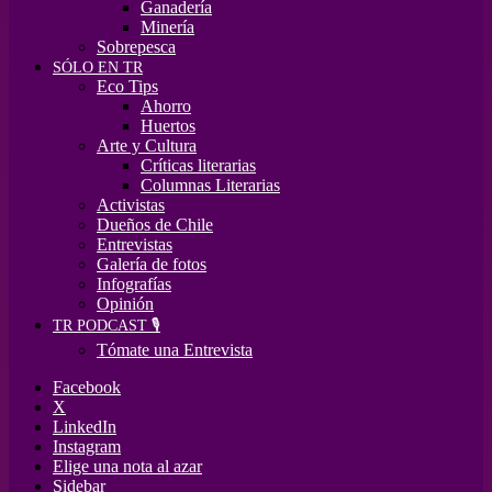
Ganadería
Minería
Sobrepesca
SÓLO EN TR
Eco Tips
Ahorro
Huertos
Arte y Cultura
Críticas literarias
Columnas Literarias
Activistas
Dueños de Chile
Entrevistas
Galería de fotos
Infografías
Opinión
TR PODCAST 🎙️
Tómate una Entrevista
Facebook
X
LinkedIn
Instagram
Elige una nota al azar
Sidebar