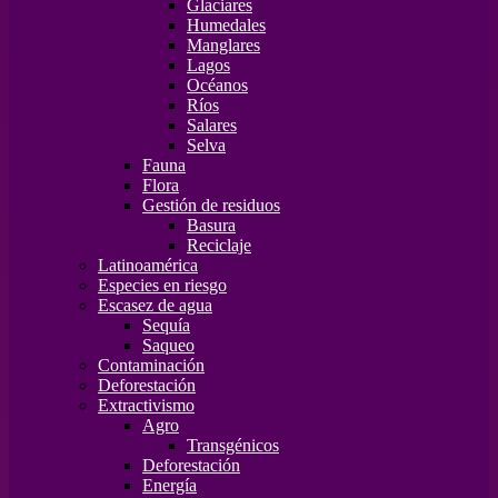
Glaciares
Humedales
Manglares
Lagos
Océanos
Ríos
Salares
Selva
Fauna
Flora
Gestión de residuos
Basura
Reciclaje
Latinoamérica
Especies en riesgo
Escasez de agua
Sequía
Saqueo
Contaminación
Deforestación
Extractivismo
Agro
Transgénicos
Deforestación
Energía