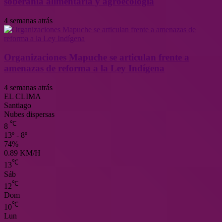
soberanía alimentaria y agroecología
4 semanas atrás
Organizaciones Mapuche se articulan frente a
amenazas de reforma a la Ley Indígena
4 semanas atrás
EL CLIMA
Santiago
Nubes dispersas
℃
8
13º - 8º
74%
0.89 KM/H
℃
13
Sáb
℃
12
Dom
℃
10
Lun