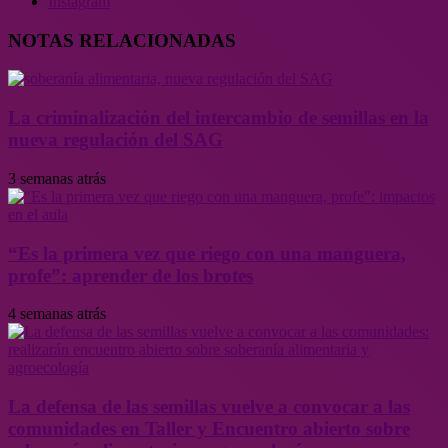
Instagram
NOTAS RELACIONADAS
La criminalización del intercambio de semillas en la
nueva regulación del SAG
3 semanas atrás
“Es la primera vez que riego con una manguera,
profe”: aprender de los brotes
4 semanas atrás
La defensa de las semillas vuelve a convocar a las
comunidades en Taller y Encuentro abierto sobre