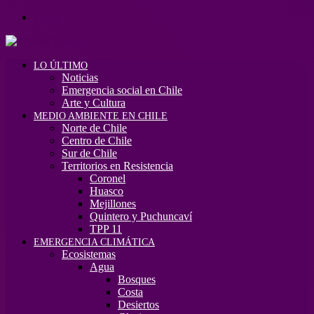
Menú
LO ÚLTIMO
Noticias
Emergencia social en Chile
Arte y Cultura
MEDIO AMBIENTE EN CHILE
Norte de Chile
Centro de Chile
Sur de Chile
Territorios en Resistencia
Coronel
Huasco
Mejillones
Quintero y Puchuncaví
TPP 11
EMERGENCIA CLIMÁTICA
Ecosistemas
Agua
Bosques
Costa
Desiertos