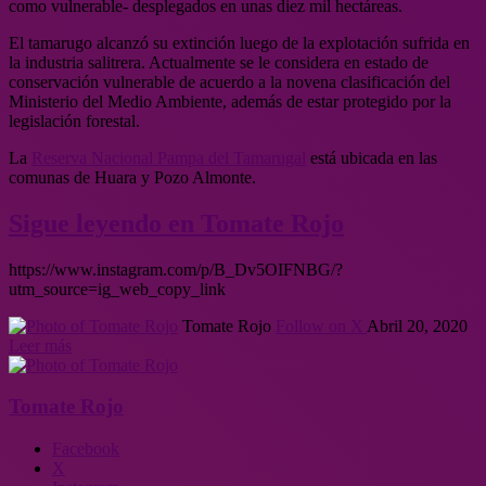
como vulnerable- desplegados en unas diez mil hectáreas.
El tamarugo alcanzó su extinción luego de la explotación sufrida en
la industria salitrera. Actualmente se le considera en estado de
conservación vulnerable de acuerdo a la novena clasificación del
Ministerio del Medio Ambiente, además de estar protegido por la
legislación forestal.
La
Reserva Nacional Pampa del Tamarugal
está ubicada en las
comunas de Huara y Pozo Almonte.
Sigue leyendo en Tomate Rojo
https://www.instagram.com/p/B_Dv5OIFNBG/?
utm_source=ig_web_copy_link
Tomate Rojo
Follow on X
Abril 20, 2020
Leer más
Tomate Rojo
Facebook
X