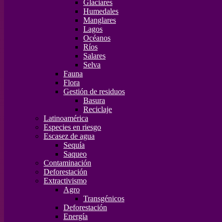
Glaciares
Humedales
Manglares
Lagos
Océanos
Ríos
Salares
Selva
Fauna
Flora
Gestión de residuos
Basura
Reciclaje
Latinoamérica
Especies en riesgo
Escasez de agua
Sequía
Saqueo
Contaminación
Deforestación
Extractivismo
Agro
Transgénicos
Deforestación
Energía