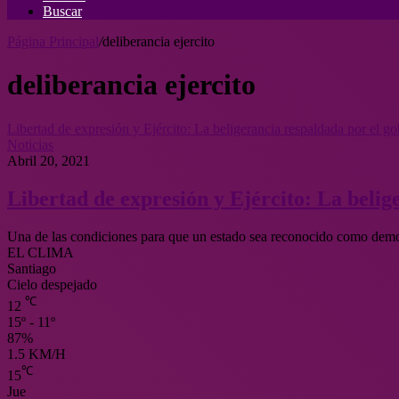
Buscar
Página Principal
/
deliberancia ejercito
deliberancia ejercito
Libertad de expresión y Ejército: La beligerancia respaldada por el g
Noticias
Abril 20, 2021
Libertad de expresión y Ejército: La belig
Una de las condiciones para que un estado sea reconocido como demo
EL CLIMA
Santiago
Cielo despejado
℃
12
15º - 11º
87%
1.5 KM/H
℃
15
Jue