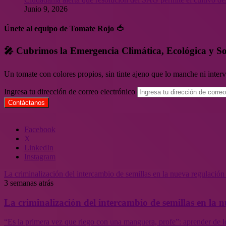
Junio 9, 2026
Únete al equipo de Tomate Rojo 🍅
🎤 Cubrimos la Emergencia Climática, Ecológica y So
Un tomate con colores propios, sin tinte ajeno que lo manche ni inte
Ingresa tu dirección de correo electrónico
Facebook
X
LinkedIn
Instagram
La criminalización del intercambio de semillas en la nueva regulació
3 semanas atrás
La criminalización del intercambio de semillas en la
“Es la primera vez que riego con una manguera, profe”: aprender de l