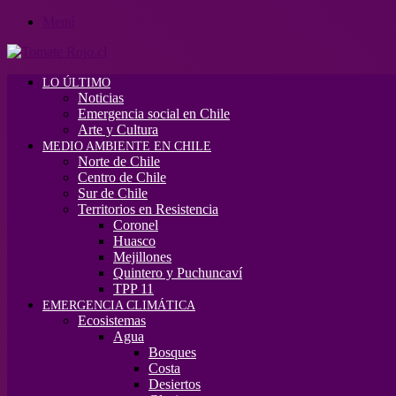
Menú
LO ÚLTIMO
Noticias
Emergencia social en Chile
Arte y Cultura
MEDIO AMBIENTE EN CHILE
Norte de Chile
Centro de Chile
Sur de Chile
Territorios en Resistencia
Coronel
Huasco
Mejillones
Quintero y Puchuncaví
TPP 11
EMERGENCIA CLIMÁTICA
Ecosistemas
Agua
Bosques
Costa
Desiertos