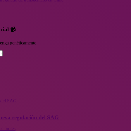
cial 📹
rvenga genéticamente
n del SAG
 nueva regulación del SAG
os brotes