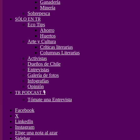
Ganadería
Minería
Sobrepesca
SÓLO EN TR
Eco Tips
Ahorro
Huertos
Arte y Cultura
Críticas literarias
Columnas Literarias
Activistas
Dueños de Chile
Entrevistas
Galería de fotos
Infografías
Opinión
TR PODCAST 🎙️
Tómate una Entrevista
Facebook
X
LinkedIn
Instagram
Elige una nota al azar
Sidebar