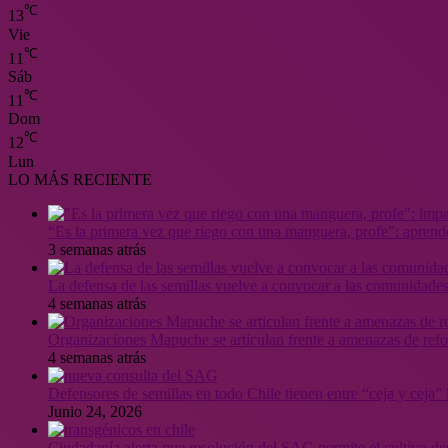
℃
13
Vie
℃
11
Sáb
℃
11
Dom
℃
12
Lun
LO MÁS RECIENTE
“Es la primera vez que riego con una manguera, profe”: aprende
3 semanas atrás
La defensa de las semillas vuelve a convocar a las comunidades
4 semanas atrás
Organizaciones Mapuche se articulan frente a amenazas de ref
4 semanas atrás
Defensores de semillas en todo Chile tienen entre “ceja y ceja
Junio 24, 2026
Ciudadanía alerta que resolución del SAG permite el cultivo de