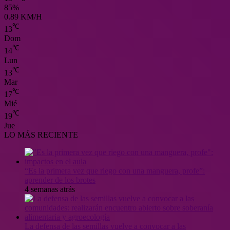
85%
0.89 KM/H
℃
13
Dom
℃
14
Lun
℃
13
Mar
℃
17
Mié
℃
19
Jue
LO MÁS RECIENTE
“Es la primera vez que riego con una manguera, profe”:
aprender de los brotes
4 semanas atrás
La defensa de las semillas vuelve a convocar a las