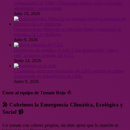
comunidades en Taller y Encuentro abierto sobre soberanía
alimentaria y agroecología
Julio 10, 2026
Organizaciones Mapuche se articulan frente a amenazas de
reforma a la Ley Indígena
Julio 9, 2026
Defensores de semillas en todo Chile tienen entre “ceja y
ceja” la nueva consulta del SAG
Junio 24, 2026
Ciudadanía alerta que resolución del SAG permite el cultivo
desregulado de transgénicos en Chile
Junio 9, 2026
Únete al equipo de Tomate Rojo 🍅
🎤 Cubrimos la Emergencia Climática, Ecológica y
Social 📹
Un tomate con colores propios, sin tinte ajeno que lo manche ni