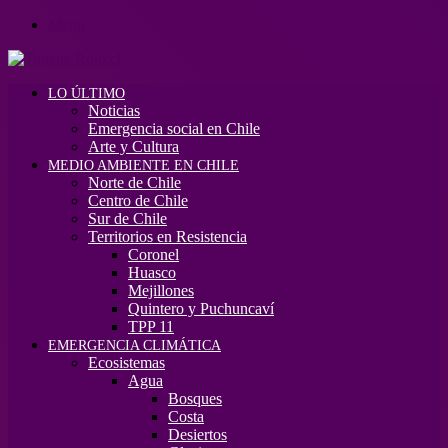
Menú
LO ÚLTIMO
Noticias
Emergencia social en Chile
Arte y Cultura
MEDIO AMBIENTE EN CHILE
Norte de Chile
Centro de Chile
Sur de Chile
Territorios en Resistencia
Coronel
Huasco
Mejillones
Quintero y Puchuncaví
TPP 11
EMERGENCIA CLIMÁTICA
Ecosistemas
Agua
Bosques
Costa
Desiertos