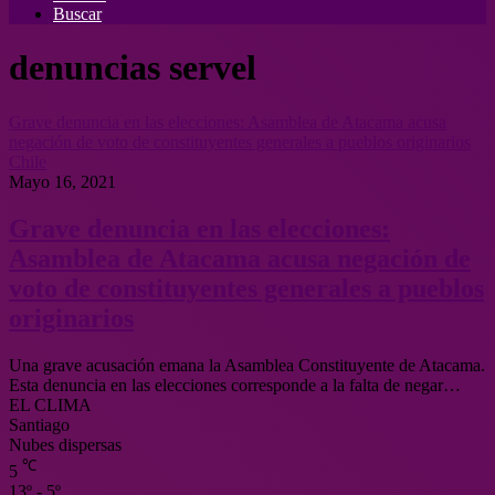
Buscar
denuncias servel
Grave denuncia en las elecciones: Asamblea de Atacama acusa
negación de voto de constituyentes generales a pueblos originarios
Chile
Mayo 16, 2021
Grave denuncia en las elecciones:
Asamblea de Atacama acusa negación de
voto de constituyentes generales a pueblos
originarios
Una grave acusación emana la Asamblea Constituyente de Atacama.
Esta denuncia en las elecciones corresponde a la falta de negar…
EL CLIMA
Santiago
Nubes dispersas
℃
5
13º - 5º