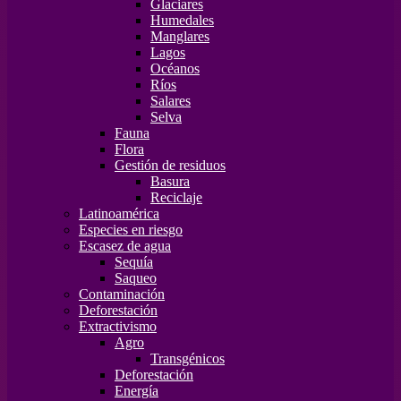
Glaciares
Humedales
Manglares
Lagos
Océanos
Ríos
Salares
Selva
Fauna
Flora
Gestión de residuos
Basura
Reciclaje
Latinoamérica
Especies en riesgo
Escasez de agua
Sequía
Saqueo
Contaminación
Deforestación
Extractivismo
Agro
Transgénicos
Deforestación
Energía