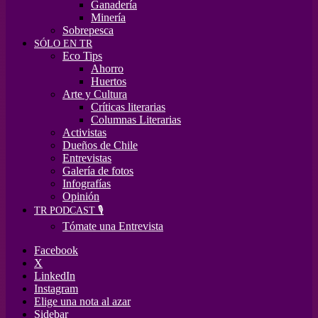
Ganadería
Minería
Sobrepesca
SÓLO EN TR
Eco Tips
Ahorro
Huertos
Arte y Cultura
Críticas literarias
Columnas Literarias
Activistas
Dueños de Chile
Entrevistas
Galería de fotos
Infografías
Opinión
TR PODCAST 🎙️
Tómate una Entrevista
Facebook
X
LinkedIn
Instagram
Elige una nota al azar
Sidebar