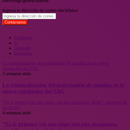
intervenga genéticamente
Ingresa tu dirección de correo electrónico
Facebook
X
LinkedIn
Instagram
La criminalización del intercambio de semillas en la nueva
regulación del SAG
3 semanas atrás
La criminalización del intercambio de semillas en la
nueva regulación del SAG
“Es la primera vez que riego con una manguera, profe”: aprender de
los brotes
4 semanas atrás
“Es la primera vez que riego con una manguera,