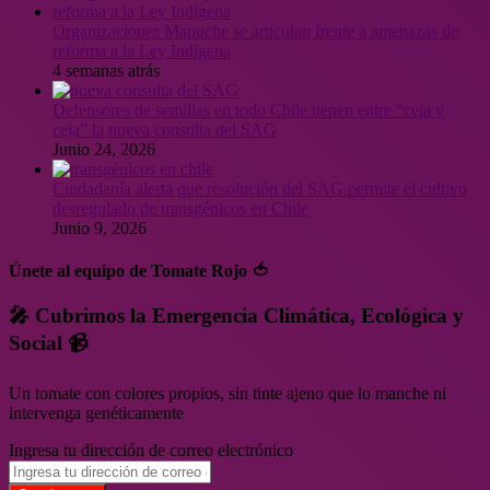
Organizaciones Mapuche se articulan frente a amenazas de
reforma a la Ley Indígena
4 semanas atrás
Defensores de semillas en todo Chile tienen entre “ceja y
ceja” la nueva consulta del SAG
Junio 24, 2026
Ciudadanía alerta que resolución del SAG permite el cultivo
desregulado de transgénicos en Chile
Junio 9, 2026
Únete al equipo de Tomate Rojo 🍅
🎤 Cubrimos la Emergencia Climática, Ecológica y
Social 📹
Un tomate con colores propios, sin tinte ajeno que lo manche ni
intervenga genéticamente
Ingresa tu dirección de correo electrónico