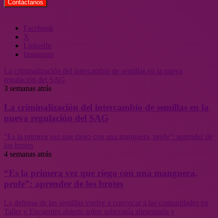
Facebook
X
LinkedIn
Instagram
La criminalización del intercambio de semillas en la nueva
regulación del SAG
3 semanas atrás
La criminalización del intercambio de semillas en la
nueva regulación del SAG
“Es la primera vez que riego con una manguera, profe”: aprender de
los brotes
4 semanas atrás
“Es la primera vez que riego con una manguera,
profe”: aprender de los brotes
La defensa de las semillas vuelve a convocar a las comunidades en
Taller y Encuentro abierto sobre soberanía alimentaria y