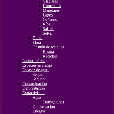
Glaciares
Humedales
Manglares
Lagos
Océanos
Ríos
Salares
Selva
Fauna
Flora
Gestión de residuos
Basura
Reciclaje
Latinoamérica
Especies en riesgo
Escasez de agua
Sequía
Saqueo
Contaminación
Deforestación
Extractivismo
Agro
Transgénicos
Deforestación
Energía