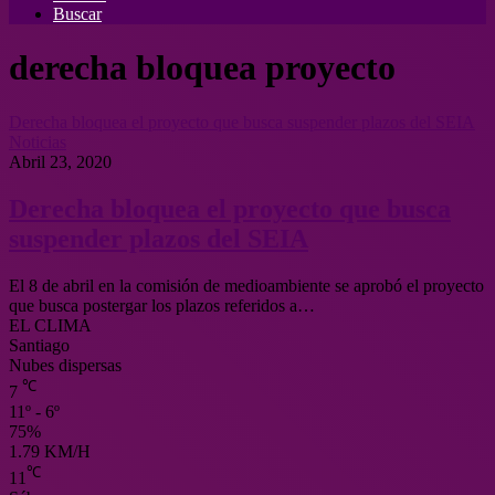
Buscar
derecha bloquea proyecto
Derecha bloquea el proyecto que busca suspender plazos del SEIA
Noticias
Abril 23, 2020
Derecha bloquea el proyecto que busca
suspender plazos del SEIA
El 8 de abril en la comisión de medioambiente se aprobó el proyecto
que busca postergar los plazos referidos a…
EL CLIMA
Santiago
Nubes dispersas
℃
7
11º - 6º
75%
1.79 KM/H
℃
11