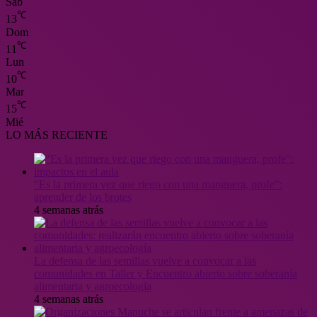
Sáb
℃
13
Dom
℃
11
Lun
℃
10
Mar
℃
15
Mié
LO MÁS RECIENTE
“Es la primera vez que riego con una manguera, profe”:
aprender de los brotes
4 semanas atrás
La defensa de las semillas vuelve a convocar a las
comunidades en Taller y Encuentro abierto sobre soberanía
alimentaria y agroecología
4 semanas atrás