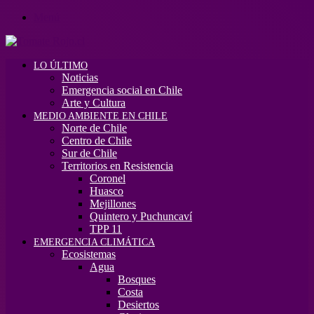
Menú
LO ÚLTIMO
Noticias
Emergencia social en Chile
Arte y Cultura
MEDIO AMBIENTE EN CHILE
Norte de Chile
Centro de Chile
Sur de Chile
Territorios en Resistencia
Coronel
Huasco
Mejillones
Quintero y Puchuncaví
TPP 11
EMERGENCIA CLIMÁTICA
Ecosistemas
Agua
Bosques
Costa
Desiertos