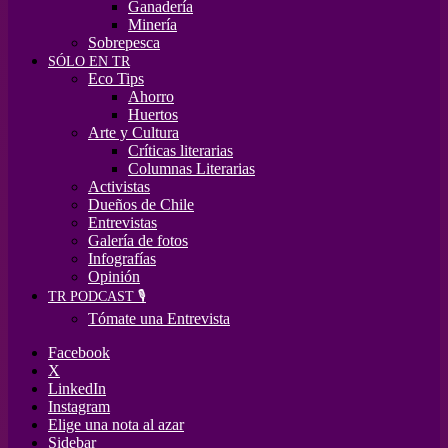
Ganadería
Minería
Sobrepesca
SÓLO EN TR
Eco Tips
Ahorro
Huertos
Arte y Cultura
Críticas literarias
Columnas Literarias
Activistas
Dueños de Chile
Entrevistas
Galería de fotos
Infografías
Opinión
TR PODCAST 🎙️
Tómate una Entrevista
Facebook
X
LinkedIn
Instagram
Elige una nota al azar
Sidebar