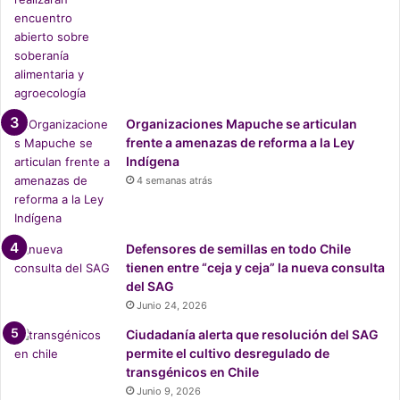
l
a
l
t
o
i
,
v
p
a
o
L
r
Organizaciones Mapuche se articulan
u
e
frente a amenazas de reforma a la Ley
i
l
Indígena
s
d
4 semanas atrás
“
e
P
r
o
e
l
c
Defensores de semillas en todo Chile
o
h
tienen entre “ceja y ceja” la nueva consulta
”
o
del SAG
L
a
Junio 24, 2026
i
l
l
Ciudadanía alerta que resolución del SAG
a
l
permite el cultivo desregulado de
c
o
transgénicos en Chile
o
Junio 9, 2026
m