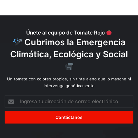
u
n
i
c
a
Únete al equipo de Tomate Rojo
c
Cubrimos la Emergencia
i
ó
Climática, Ecológica y Social
n
Un tomate con colores propios, sin tinte ajeno que lo manche ni
intervenga genéticamente
Ingresa
tu
dirección
de
correo
electrónico