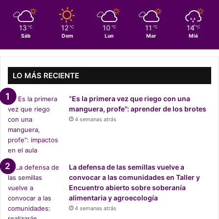
3
a
4
i
m
n
13
12
10
11
14
℃
℃
℃
℃
℃
e
i
Sáb
Dom
Lun
Mar
Mié
d
c
i
i
o
a
s
LO MÁS RECIENTE
t
p
i
r
v
“Es la primera vez que riego con una
e
a
manguera, profe”: aprender de los brotes
s
L
4 semanas atrás
e
u
n
i
t
s
a
P
n
La defensa de las semillas vuelve a
o
i
convocar a las comunidades en Taller y
l
n
Encuentro abierto sobre soberanía
o
i
alimentaria y agroecología
L
c
4 semanas atrás
i
i