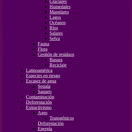
Glaciares
Humedales
Manglares
Lagos
Océanos
Ríos
Salares
Selva
Fauna
Flora
Gestión de residuos
Basura
Reciclaje
Latinoamérica
Especies en riesgo
Escasez de agua
Sequía
Saqueo
Contaminación
Deforestación
Extractivismo
Agro
Transgénicos
Deforestación
Energía