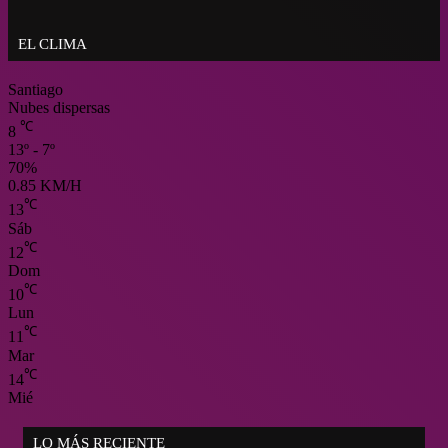
Costas
EL CLIMA
Santiago
Nubes dispersas
℃
8
13º - 7º
70%
0.85 KM/H
℃
13
Sáb
℃
12
Dom
℃
10
Lun
℃
11
Mar
℃
14
Mié
LO MÁS RECIENTE