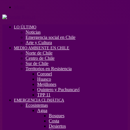
Menú
LO ÚLTIMO
Noticias
Emergencia social en Chile
Arte y Cultura
MEDIO AMBIENTE EN CHILE
Norte de Chile
Centro de Chile
Sur de Chile
Territorios en Resistencia
Coronel
Huasco
Mejillones
Quintero y Puchuncaví
TPP 11
EMERGENCIA CLIMÁTICA
Ecosistemas
Agua
Bosques
Costa
Desiertos