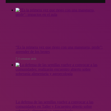
“Es la primera vez que riego con una manguera, profe”:
aprender de los brotes
4 semanas atrás
La defensa de las semillas vuelve a convocar a las
comunidades en Taller y Encuentro abierto sobre
soberanía alimentaria y agroecología