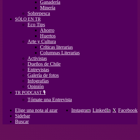
Ganadería
Minería
Sobrepesca
SÓLO EN TR
Eco Tips
Ahorro
Huertos
Arte y Cultura
Críticas literarias
Columnas Literarias
Activistas
Dueños de Chile
Entrevistas
Galería de fotos
Infografías
Opinión
TR PODCAST 🎙️
Tómate una Entrevista
Elige una nota al azar
Instagram
LinkedIn
X
Facebook
Sidebar
Buscar