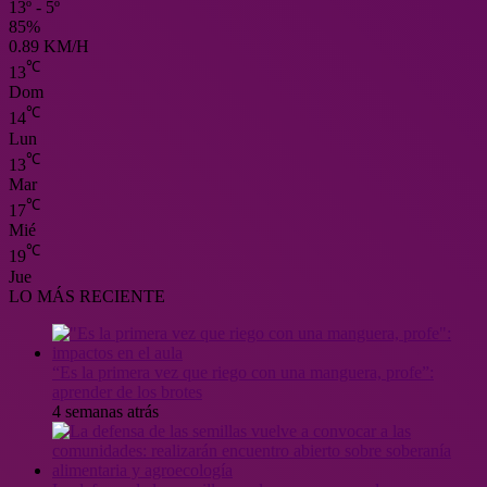
13º - 5º
85%
0.89 KM/H
℃
13
Dom
℃
14
Lun
℃
13
Mar
℃
17
Mié
℃
19
Jue
LO MÁS RECIENTE
“Es la primera vez que riego con una manguera, profe”:
aprender de los brotes
4 semanas atrás