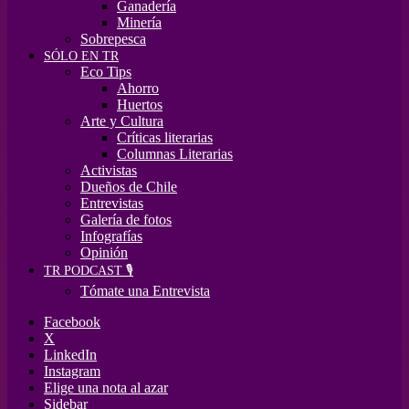
Ganadería
Minería
Sobrepesca
SÓLO EN TR
Eco Tips
Ahorro
Huertos
Arte y Cultura
Críticas literarias
Columnas Literarias
Activistas
Dueños de Chile
Entrevistas
Galería de fotos
Infografías
Opinión
TR PODCAST 🎙️
Tómate una Entrevista
Facebook
X
LinkedIn
Instagram
Elige una nota al azar
Sidebar