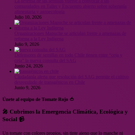
La defensa de las semillas vuelve a convocar a las
comunidades en Taller y Encuentro abierto sobre soberanía
alimentaria y agroecología
Julio 10, 2026
Organizaciones Mapuche se articulan frente a amenazas de
reforma a la Ley Indígena
Julio 9, 2026
Defensores de semillas en todo Chile tienen entre “ceja y
ceja” la nueva consulta del SAG
Junio 24, 2026
Ciudadanía alerta que resolución del SAG permite el cultivo
desregulado de transgénicos en Chile
Junio 9, 2026
Únete al equipo de Tomate Rojo 🍅
🎤 Cubrimos la Emergencia Climática, Ecológica y
Social 📹
Un tomate con colores propios, sin tinte ajeno que lo manche ni