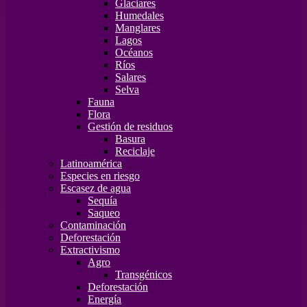
Glaciares
Humedales
Manglares
Lagos
Océanos
Ríos
Salares
Selva
Fauna
Flora
Gestión de residuos
Basura
Reciclaje
Latinoamérica
Especies en riesgo
Escasez de agua
Sequía
Saqueo
Contaminación
Deforestación
Extractivismo
Agro
Transgénicos
Deforestación
Energía