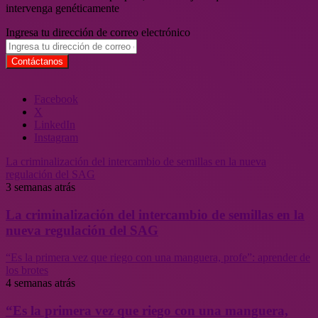
intervenga genéticamente
Ingresa tu dirección de correo electrónico
Facebook
X
LinkedIn
Instagram
La criminalización del intercambio de semillas en la nueva
regulación del SAG
3 semanas atrás
La criminalización del intercambio de semillas en la
nueva regulación del SAG
“Es la primera vez que riego con una manguera, profe”: aprender de
los brotes
4 semanas atrás
“Es la primera vez que riego con una manguera,