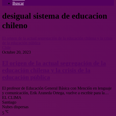
Buscar
desigual sistema de educacion
chileno
El origen de la actual segregación de la educación chilena y la crisis
de la educación pública
Chile
Octubre 20, 2023
El origen de la actual segregación de la
educación chilena y la crisis de la
educación pública
El profesor de Educación General Básica con Mención en lenguaje
y comunicación, Erik Araneda Ortega, vuelve a escribir para la…
EL CLIMA
Santiago
Nubes dispersas
℃
5