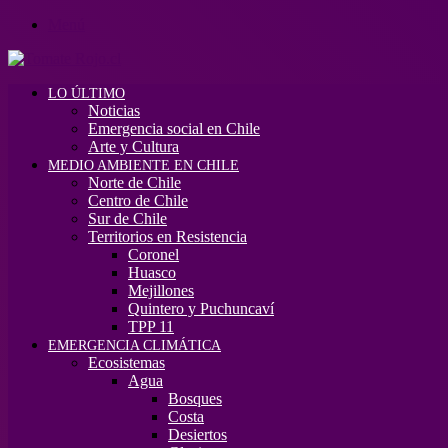
Menú
LO ÚLTIMO
Noticias
Emergencia social en Chile
Arte y Cultura
MEDIO AMBIENTE EN CHILE
Norte de Chile
Centro de Chile
Sur de Chile
Territorios en Resistencia
Coronel
Huasco
Mejillones
Quintero y Puchuncaví
TPP 11
EMERGENCIA CLIMÁTICA
Ecosistemas
Agua
Bosques
Costa
Desiertos