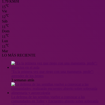
1.79 KM/H
℃
15
Vie
℃
12
Sáb
℃
11
Dom
℃
11
Lun
℃
11
Mar
LO MÁS RECIENTE
“Es la primera vez que riego con una manguera, profe”:
aprender de los brotes
3 semanas atrás
La defensa de las semillas vuelve a convocar a las
comunidades en Taller y Encuentro abierto sobre soberanía