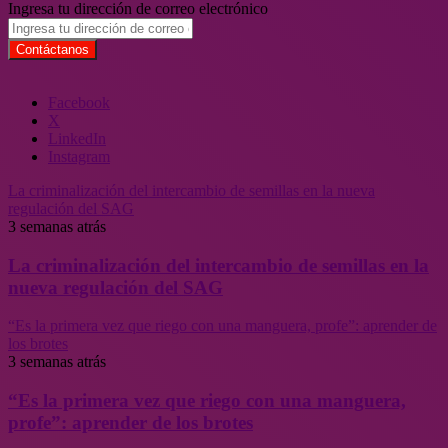
Ingresa tu dirección de correo electrónico
Facebook
X
LinkedIn
Instagram
La criminalización del intercambio de semillas en la nueva
regulación del SAG
3 semanas atrás
La criminalización del intercambio de semillas en la
nueva regulación del SAG
“Es la primera vez que riego con una manguera, profe”: aprender de
los brotes
3 semanas atrás
“Es la primera vez que riego con una manguera,
profe”: aprender de los brotes