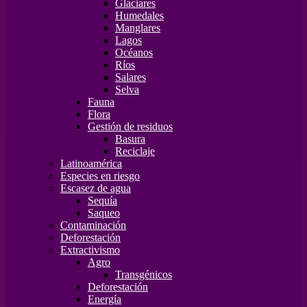
Glaciares
Humedales
Manglares
Lagos
Océanos
Ríos
Salares
Selva
Fauna
Flora
Gestión de residuos
Basura
Reciclaje
Latinoamérica
Especies en riesgo
Escasez de agua
Sequía
Saqueo
Contaminación
Deforestación
Extractivismo
Agro
Transgénicos
Deforestación
Energía