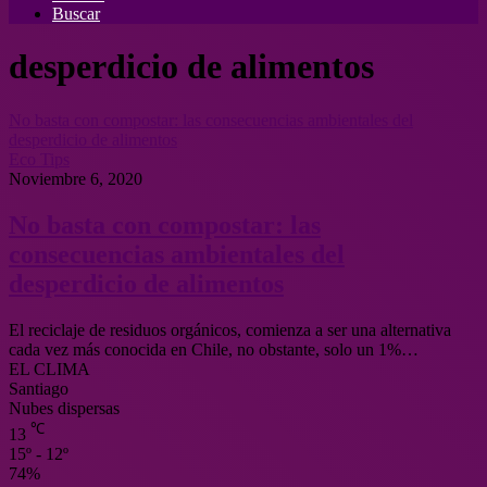
Buscar
desperdicio de alimentos
No basta con compostar: las consecuencias ambientales del
desperdicio de alimentos
Eco Tips
Noviembre 6, 2020
No basta con compostar: las
consecuencias ambientales del
desperdicio de alimentos
El reciclaje de residuos orgánicos, comienza a ser una alternativa
cada vez más conocida en Chile, no obstante, solo un 1%…
EL CLIMA
Santiago
Nubes dispersas
℃
13
15º - 12º
74%