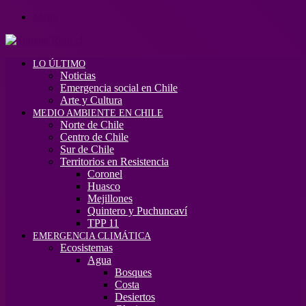
Menú
LO ÚLTIMO
Noticias
Emergencia social en Chile
Arte y Cultura
MEDIO AMBIENTE EN CHILE
Norte de Chile
Centro de Chile
Sur de Chile
Territorios en Resistencia
Coronel
Huasco
Mejillones
Quintero y Puchuncaví
TPP 11
EMERGENCIA CLIMÁTICA
Ecosistemas
Agua
Bosques
Costa
Desiertos