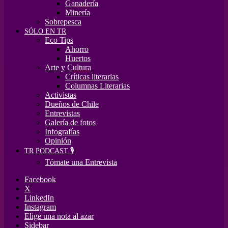
Ganadería
Minería
Sobrepesca
SÓLO EN TR
Eco Tips
Ahorro
Huertos
Arte y Cultura
Críticas literarias
Columnas Literarias
Activistas
Dueños de Chile
Entrevistas
Galería de fotos
Infografías
Opinión
TR PODCAST 🎙️
Tómate una Entrevista
Facebook
X
LinkedIn
Instagram
Elige una nota al azar
Sidebar