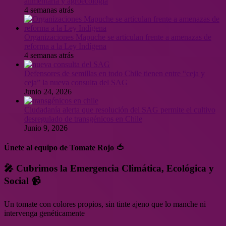
alimentaria y agroecología
4 semanas atrás
Organizaciones Mapuche se articulan frente a amenazas de
reforma a la Ley Indígena
4 semanas atrás
Defensores de semillas en todo Chile tienen entre “ceja y
ceja” la nueva consulta del SAG
Junio 24, 2026
Ciudadanía alerta que resolución del SAG permite el cultivo
desregulado de transgénicos en Chile
Junio 9, 2026
Únete al equipo de Tomate Rojo 🍅
🎤 Cubrimos la Emergencia Climática, Ecológica y
Social 📹
Un tomate con colores propios, sin tinte ajeno que lo manche ni
intervenga genéticamente