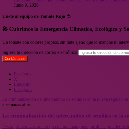
Junio 9, 2026
Únete al equipo de Tomate Rojo 🍅
🎤 Cubrimos la Emergencia Climática, Ecológica y So
Un tomate con colores propios, sin tinte ajeno que lo manche ni inte
Ingresa tu dirección de correo electrónico
Facebook
X
LinkedIn
Instagram
La criminalización del intercambio de semillas en la nueva regulació
3 semanas atrás
La criminalización del intercambio de semillas en la
“Es la primera vez que riego con una manguera, profe”: aprender de l