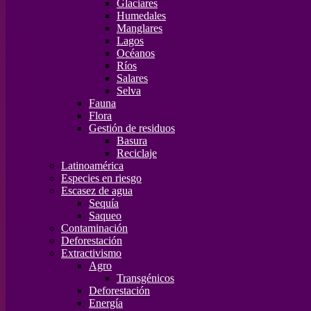
Glaciares
Humedales
Manglares
Lagos
Océanos
Ríos
Salares
Selva
Fauna
Flora
Gestión de residuos
Basura
Reciclaje
Latinoamérica
Especies en riesgo
Escasez de agua
Sequía
Saqueo
Contaminación
Deforestación
Extractivismo
Agro
Transgénicos
Deforestación
Energía