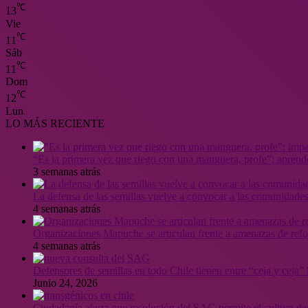
℃
13
Vie
℃
11
Sáb
℃
11
Dom
℃
12
Lun
LO MÁS RECIENTE
“Es la primera vez que riego con una manguera, profe”: aprende
3 semanas atrás
La defensa de las semillas vuelve a convocar a las comunidades
4 semanas atrás
Organizaciones Mapuche se articulan frente a amenazas de ref
4 semanas atrás
Defensores de semillas en todo Chile tienen entre “ceja y ceja
Junio 24, 2026
Ciudadanía alerta que resolución del SAG permite el cultivo de