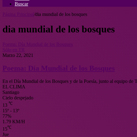
Buscar
Página Principal
/
dia mundial de los bosques
dia mundial de los bosques
Poema: Día Mundial de los Bosques
Sólo en TR
Marzo 22, 2021
Poema: Día Mundial de los Bosques
En el Día Mundial de los Bosques y de la Poesía, junto al equipo 
EL CLIMA
Santiago
Cielo despejado
℃
13
15º - 13º
77%
1.79 KM/H
℃
15
Jue