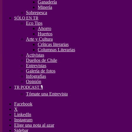
Ganadería
Minería
Sobrepesca
SÓLO EN TR
Eco Tips
Ahorro
Huertos
Arte y Cultura
Críticas literarias
Columnas Literarias
Activistas
Dueños de Chile
Entrevistas
Galería de fotos
Infografías
Opinión
TR PODCAST 🎙️
Tómate una Entrevista
Facebook
X
LinkedIn
Instagram
Elige una nota al azar
Sidebar