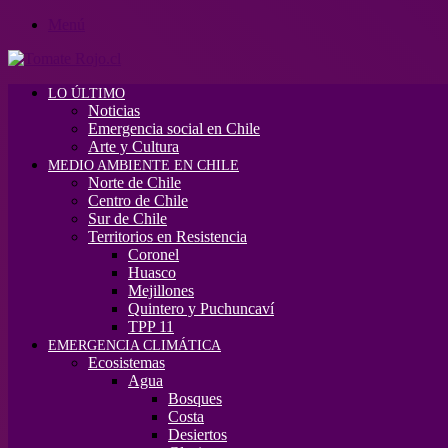
Menú
LO ÚLTIMO
Noticias
Emergencia social en Chile
Arte y Cultura
MEDIO AMBIENTE EN CHILE
Norte de Chile
Centro de Chile
Sur de Chile
Territorios en Resistencia
Coronel
Huasco
Mejillones
Quintero y Puchuncaví
TPP 11
EMERGENCIA CLIMÁTICA
Ecosistemas
Agua
Bosques
Costa
Desiertos