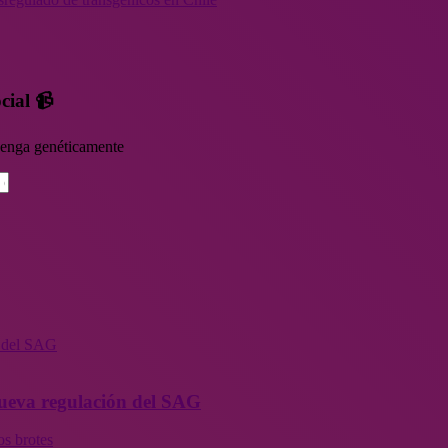
cial 📹
rvenga genéticamente
n del SAG
 nueva regulación del SAG
os brotes