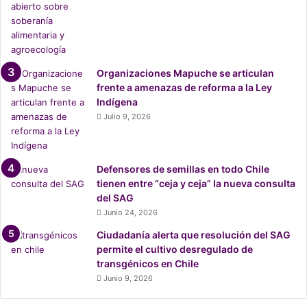
s
d
e
2
2
Organizaciones Mapuche se articulan
m
frente a amenazas de reforma a la Ley
i
Indígena
l
Julio 9, 2026
h
e
c
t
Defensores de semillas en todo Chile
á
tienen entre “ceja y ceja” la nueva consulta
r
del SAG
e
Junio 24, 2026
a
Ciudadanía alerta que resolución del SAG
s
permite el cultivo desregulado de
d
transgénicos en Chile
e
b
Junio 9, 2026
o