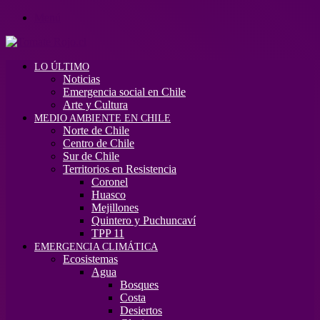
Menú
LO ÚLTIMO
Noticias
Emergencia social en Chile
Arte y Cultura
MEDIO AMBIENTE EN CHILE
Norte de Chile
Centro de Chile
Sur de Chile
Territorios en Resistencia
Coronel
Huasco
Mejillones
Quintero y Puchuncaví
TPP 11
EMERGENCIA CLIMÁTICA
Ecosistemas
Agua
Bosques
Costa
Desiertos