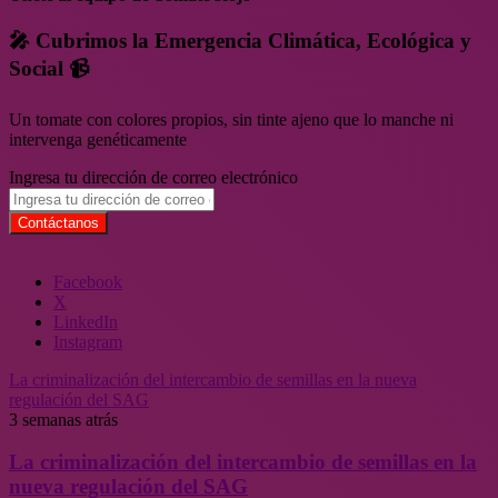
🎤 Cubrimos la Emergencia Climática, Ecológica y
Social 📹
Un tomate con colores propios, sin tinte ajeno que lo manche ni
intervenga genéticamente
Ingresa tu dirección de correo electrónico
Facebook
X
LinkedIn
Instagram
La criminalización del intercambio de semillas en la nueva
regulación del SAG
3 semanas atrás
La criminalización del intercambio de semillas en la
nueva regulación del SAG