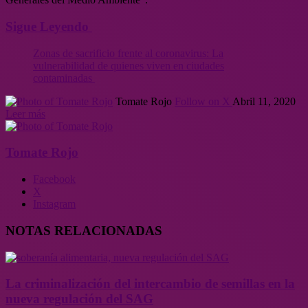
Sigue Leyendo
Zonas de sacrificio frente al coronavirus: La
vulnerabilidad de quienes viven en ciudades
contaminadas
Tomate Rojo
Follow on X
Abril 11, 2020
Leer más
Tomate Rojo
Facebook
X
Instagram
NOTAS RELACIONADAS
La criminalización del intercambio de semillas en la
nueva regulación del SAG