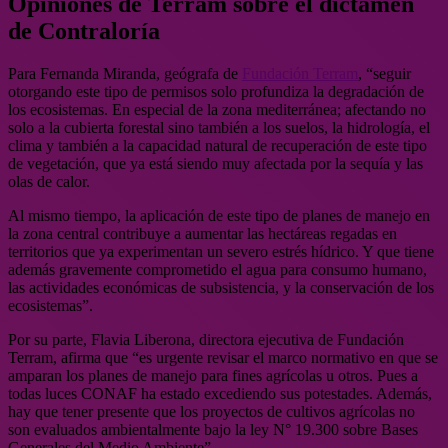
Opiniones de Terram sobre el dictamen
de Contraloría
Para Fernanda Miranda, geógrafa de
Fundación Terram
, “seguir
otorgando este tipo de permisos solo profundiza la degradación de
los ecosistemas. En especial de la zona mediterránea; afectando no
solo a la cubierta forestal sino también a los suelos, la hidrología, el
clima y también a la capacidad natural de recuperación de este tipo
de vegetación, que ya está siendo muy afectada por la sequía y las
olas de calor.
Al mismo tiempo, la aplicación de este tipo de planes de manejo en
la zona central contribuye a aumentar las hectáreas regadas en
territorios que ya experimentan un severo estrés hídrico. Y que tiene
además gravemente comprometido el agua para consumo humano,
las actividades económicas de subsistencia, y la conservación de los
ecosistemas”.
Por su parte, Flavia Liberona, directora ejecutiva de Fundación
Terram, afirma que “es urgente revisar el marco normativo en que se
amparan los planes de manejo para fines agrícolas u otros. Pues a
todas luces CONAF ha estado excediendo sus potestades. Además,
hay que tener presente que los proyectos de cultivos agrícolas no
son evaluados ambientalmente bajo la ley N° 19.300 sobre Bases
Generales del Medio Ambiente”.