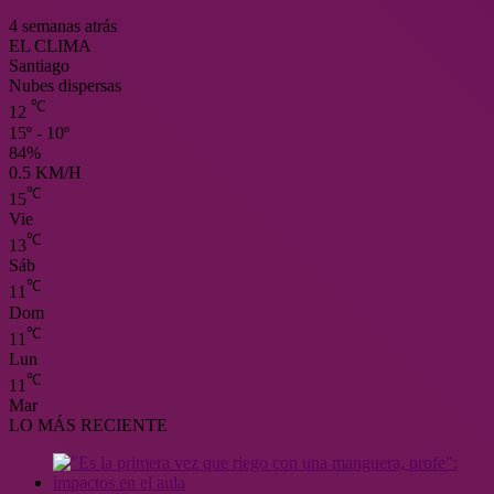
4 semanas atrás
EL CLIMA
Santiago
Nubes dispersas
℃
12
15º - 10º
84%
0.5 KM/H
℃
15
Vie
℃
13
Sáb
℃
11
Dom
℃
11
Lun
℃
11
Mar
LO MÁS RECIENTE