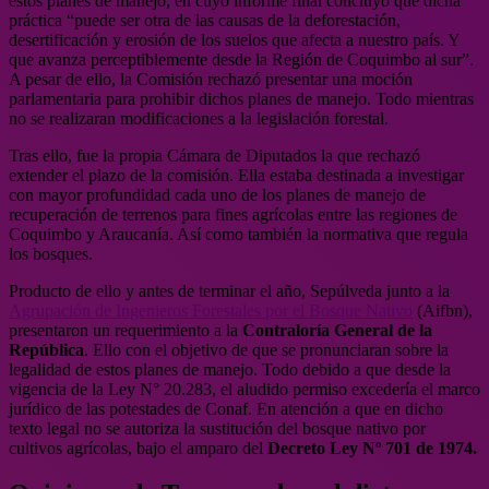
estos planes de manejo; en cuyo informe final concluyó que dicha
práctica “puede ser otra de las causas de la deforestación,
desertificación y erosión de los suelos que afecta a nuestro país. Y
que avanza perceptiblemente desde la Región de Coquimbo al sur”.
A pesar de ello, la Comisión rechazó presentar una moción
parlamentaria para prohibir dichos planes de manejo. Todo mientras
no se realizaran modificaciones a la legislación forestal.
Tras ello, fue la propia Cámara de Diputados la que rechazó
extender el plazo de la comisión. Ella estaba destinada a investigar
con mayor profundidad cada uno de los planes de manejo de
recuperación de terrenos para fines agrícolas entre las regiones de
Coquimbo y Araucanía. Así como también la normativa que regula
los bosques.
Producto de ello y antes de terminar el año, Sepúlveda junto a la
Agrupación de Ingenieros Forestales por el Bosque Nativo
(Aifbn),
presentaron un requerimiento a la
Contraloría General de la
República
. Ello con el objetivo de que se pronunciaran sobre la
legalidad de estos planes de manejo. Todo debido a que desde la
vigencia de la Ley N° 20.283, el aludido permiso excedería el marco
jurídico de las potestades de Conaf. En atención a que en dicho
texto legal no se autoriza la sustitución del bosque nativo por
cultivos agrícolas, bajo el amparo del
Decreto Ley Nº 701 de 1974.