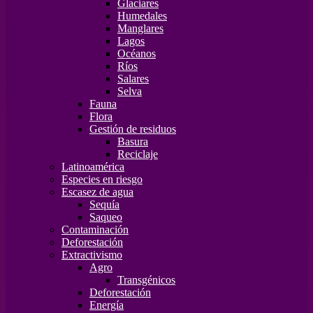
Glaciares
Humedales
Manglares
Lagos
Océanos
Ríos
Salares
Selva
Fauna
Flora
Gestión de residuos
Basura
Reciclaje
Latinoamérica
Especies en riesgo
Escasez de agua
Sequía
Saqueo
Contaminación
Deforestación
Extractivismo
Agro
Transgénicos
Deforestación
Energía