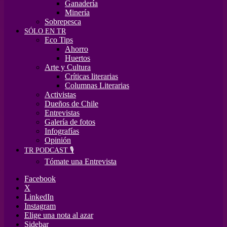
Ganadería
Minería
Sobrepesca
SÓLO EN TR
Eco Tips
Ahorro
Huertos
Arte y Cultura
Críticas literarias
Columnas Literarias
Activistas
Dueños de Chile
Entrevistas
Galería de fotos
Infografías
Opinión
TR PODCAST 🎙️
Tómate una Entrevista
Facebook
X
LinkedIn
Instagram
Elige una nota al azar
Sidebar