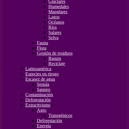
Glaciares
Humedales
Manglares
Lagos
Océanos
Ríos
Salares
Selva
Fauna
Flora
Gestión de residuos
Basura
Reciclaje
Latinoamérica
Especies en riesgo
Escasez de agua
Sequía
Saqueo
Contaminación
Deforestación
Extractivismo
Agro
Transgénicos
Deforestación
Energía