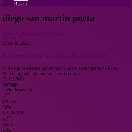
Buscar
diego san martin poeta
Décimas ante la cobardía criminal
Sólo en TR
Enero 9, 2022
Décimas ante la cobardía criminal
El 9 de julio escribía por el dolor que causó la muerte de Pablo
Marchant, quien defendiera la vida con…
EL CLIMA
Santiago
Cielo despejado
℃
6
13º - 6º
79%
1.34 KM/H
℃
13
Dom
℃