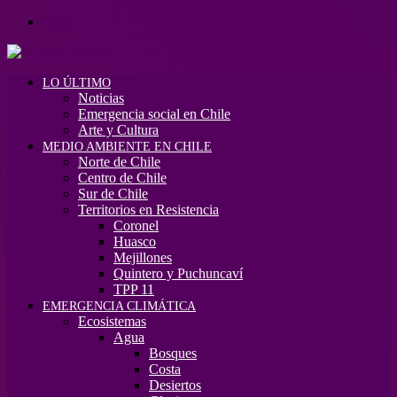
Menú
LO ÚLTIMO
Noticias
Emergencia social en Chile
Arte y Cultura
MEDIO AMBIENTE EN CHILE
Norte de Chile
Centro de Chile
Sur de Chile
Territorios en Resistencia
Coronel
Huasco
Mejillones
Quintero y Puchuncaví
TPP 11
EMERGENCIA CLIMÁTICA
Ecosistemas
Agua
Bosques
Costa
Desiertos