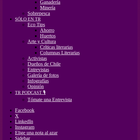
Ganadería
Minería
Sobrepesca
SÓLO EN TR
Eco Tips
Ahorro
Huertos
Arte y Cultura
Críticas literarias
Columnas Literarias
Activistas
Dueños de Chile
Entrevistas
Galería de fotos
Infografías
Opinión
TR PODCAST 🎙️
Tómate una Entrevista
Facebook
X
LinkedIn
Instagram
Elige una nota al azar
Sidebar