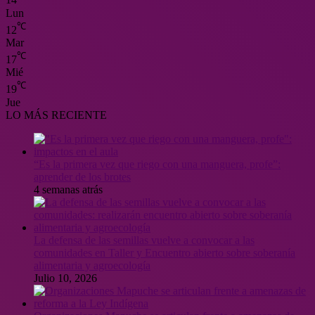
14
Lun
℃
12
Mar
℃
17
Mié
℃
19
Jue
LO MÁS RECIENTE
“Es la primera vez que riego con una manguera, profe”:
aprender de los brotes
4 semanas atrás
La defensa de las semillas vuelve a convocar a las
comunidades en Taller y Encuentro abierto sobre soberanía
alimentaria y agroecología
Julio 10, 2026