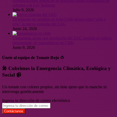
Organizaciones Mapuche se articulan frente a amenazas de
reforma a la Ley Indígena
Julio 9, 2026
Defensores de semillas en todo Chile tienen entre “ceja y
ceja” la nueva consulta del SAG
Junio 24, 2026
Ciudadanía alerta que resolución del SAG permite el cultivo
desregulado de transgénicos en Chile
Junio 9, 2026
Únete al equipo de Tomate Rojo 🍅
🎤 Cubrimos la Emergencia Climática, Ecológica y
Social 📹
Un tomate con colores propios, sin tinte ajeno que lo manche ni
intervenga genéticamente
Ingresa tu dirección de correo electrónico