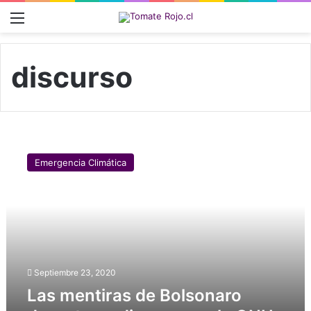
Menú
discurso
L
a
Emergencia Climática
s
m
e
n
t
i
r
a
Septiembre 23, 2020
s
Las mentiras de Bolsonaro
d