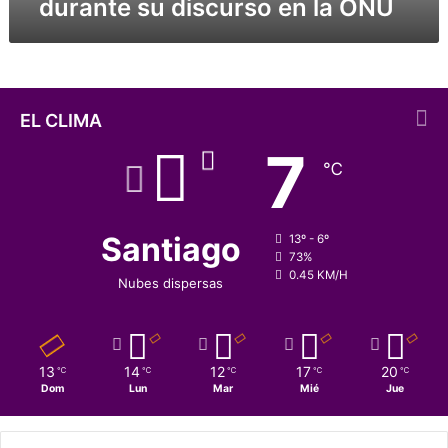
durante su discurso en la ONU
e
B
o
l
s
o
EL CLIMA
n
7
a
℃
r
o
d
u
Santiago
13º - 6º
r
73%
0.45 KM/H
a
Nubes dispersas
n
t
e
s
13
14
12
17
20
℃
℃
℃
℃
℃
u
Dom
Lun
Mar
Mié
Jue
d
i
s