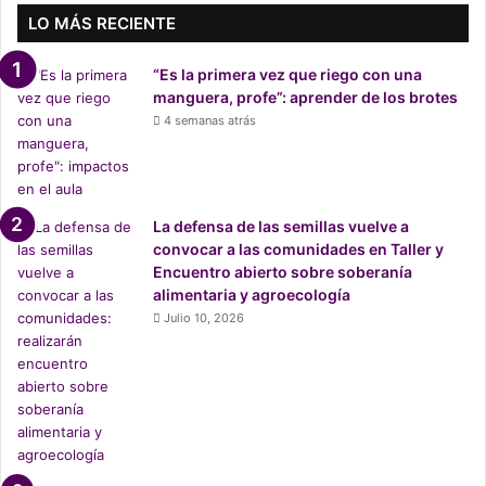
c
LO MÁS RECIENTE
u
r
“Es la primera vez que riego con una
s
manguera, profe”: aprender de los brotes
o
4 semanas atrás
e
n
l
a
O
La defensa de las semillas vuelve a
N
convocar a las comunidades en Taller y
U
Encuentro abierto sobre soberanía
alimentaria y agroecología
Julio 10, 2026