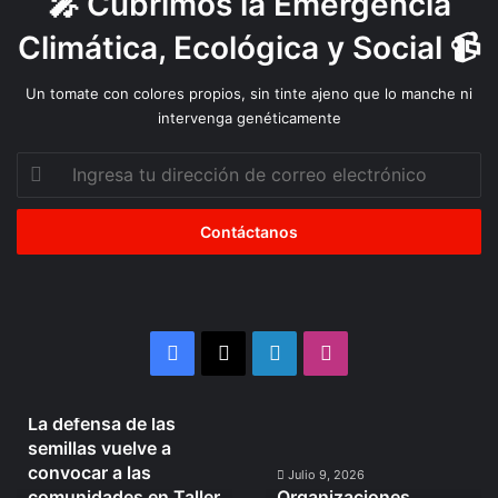
🎤 Cubrimos la Emergencia
Climática, Ecológica y Social 📹
Un tomate con colores propios, sin tinte ajeno que lo manche ni
intervenga genéticamente
Ingresa
tu
dirección
de
correo
electrónico
Facebook
X
LinkedIn
Instagram
Julio 10, 2026
La defensa de las
La
Organizaciones
semillas vuelve a
defensa
Mapuche
convocar a las
de
se
Julio 9, 2026
comunidades en Taller
Organizaciones