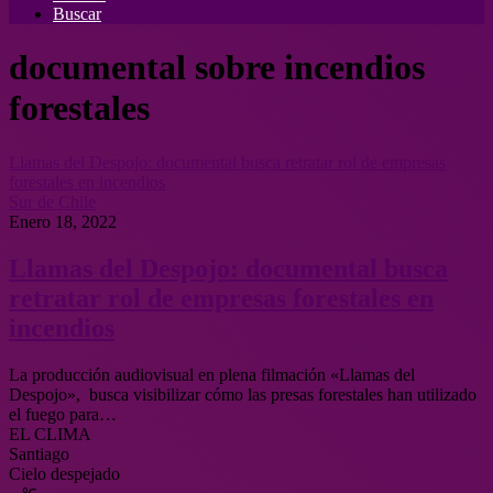
Buscar
documental sobre incendios
forestales
Llamas del Despojo: documental busca retratar rol de empresas
forestales en incendios
Sur de Chile
Enero 18, 2022
Llamas del Despojo: documental busca
retratar rol de empresas forestales en
incendios
La producción audiovisual en plena filmación «Llamas del
Despojo», busca visibilizar cómo las presas forestales han utilizado
el fuego para…
EL CLIMA
Santiago
Cielo despejado