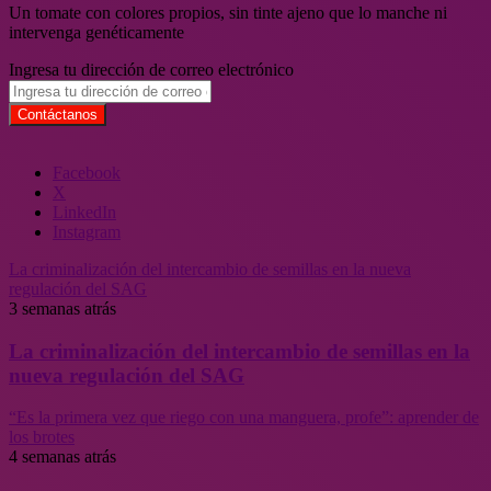
Un tomate con colores propios, sin tinte ajeno que lo manche ni
intervenga genéticamente
Ingresa tu dirección de correo electrónico
Facebook
X
LinkedIn
Instagram
La criminalización del intercambio de semillas en la nueva
regulación del SAG
3 semanas atrás
La criminalización del intercambio de semillas en la
nueva regulación del SAG
“Es la primera vez que riego con una manguera, profe”: aprender de
los brotes
4 semanas atrás