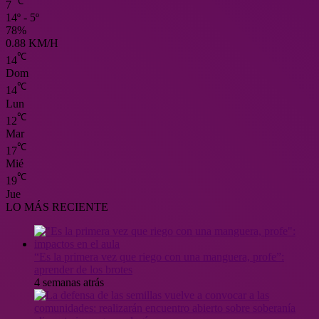
℃
7
14º - 5º
78%
0.88 KM/H
℃
14
Dom
℃
14
Lun
℃
12
Mar
℃
17
Mié
℃
19
Jue
LO MÁS RECIENTE
“Es la primera vez que riego con una manguera, profe”:
aprender de los brotes
4 semanas atrás