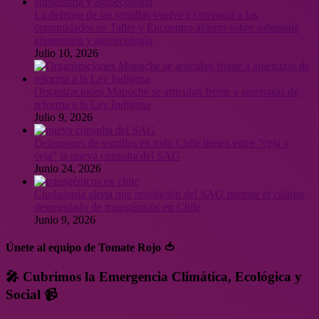
La defensa de las semillas vuelve a convocar a las
comunidades en Taller y Encuentro abierto sobre soberanía
alimentaria y agroecología
Julio 10, 2026
Organizaciones Mapuche se articulan frente a amenazas de
reforma a la Ley Indígena
Julio 9, 2026
Defensores de semillas en todo Chile tienen entre “ceja y
ceja” la nueva consulta del SAG
Junio 24, 2026
Ciudadanía alerta que resolución del SAG permite el cultivo
desregulado de transgénicos en Chile
Junio 9, 2026
Únete al equipo de Tomate Rojo 🍅
🎤 Cubrimos la Emergencia Climática, Ecológica y
Social 📹