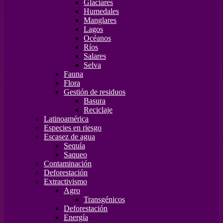
Glaciares
Humedales
Manglares
Lagos
Océanos
Ríos
Salares
Selva
Fauna
Flora
Gestión de residuos
Basura
Reciclaje
Latinoamérica
Especies en riesgo
Escasez de agua
Sequía
Saqueo
Contaminación
Deforestación
Extractivismo
Agro
Transgénicos
Deforestación
Energía