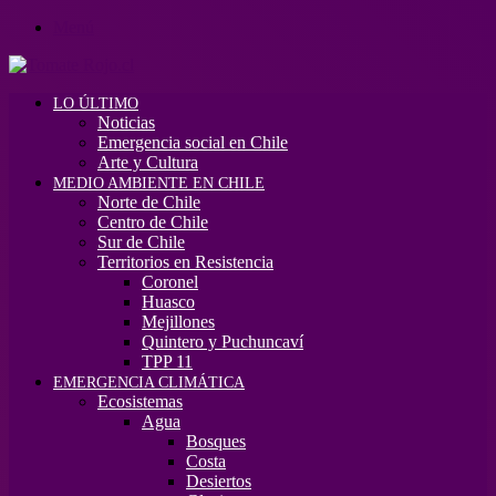
Menú
LO ÚLTIMO
Noticias
Emergencia social en Chile
Arte y Cultura
MEDIO AMBIENTE EN CHILE
Norte de Chile
Centro de Chile
Sur de Chile
Territorios en Resistencia
Coronel
Huasco
Mejillones
Quintero y Puchuncaví
TPP 11
EMERGENCIA CLIMÁTICA
Ecosistemas
Agua
Bosques
Costa
Desiertos