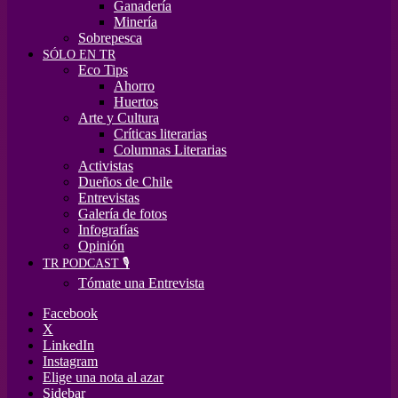
Ganadería
Minería
Sobrepesca
SÓLO EN TR
Eco Tips
Ahorro
Huertos
Arte y Cultura
Críticas literarias
Columnas Literarias
Activistas
Dueños de Chile
Entrevistas
Galería de fotos
Infografías
Opinión
TR PODCAST 🎙️
Tómate una Entrevista
Facebook
X
LinkedIn
Instagram
Elige una nota al azar
Sidebar