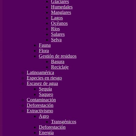
Glaciares
Humedales
Manglares
Lagos
Océanos
Ríos
Salares
Selva
Fauna
Flora
Gestión de residuos
Basura
Reciclaje
Latinoamérica
Especies en riesgo
Escasez de agua
Sequía
Saqueo
Contaminación
Deforestación
Extractivismo
Agro
Transgénicos
Deforestación
Energía