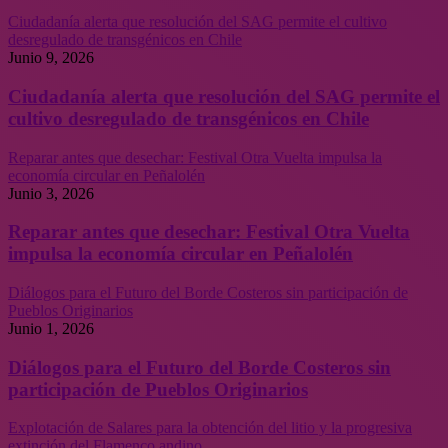
Ciudadanía alerta que resolución del SAG permite el cultivo
desregulado de transgénicos en Chile
Junio 9, 2026
Ciudadanía alerta que resolución del SAG permite el
cultivo desregulado de transgénicos en Chile
Reparar antes que desechar: Festival Otra Vuelta impulsa la
economía circular en Peñalolén
Junio 3, 2026
Reparar antes que desechar: Festival Otra Vuelta
impulsa la economía circular en Peñalolén
Diálogos para el Futuro del Borde Costeros sin participación de
Pueblos Originarios
Junio 1, 2026
Diálogos para el Futuro del Borde Costeros sin
participación de Pueblos Originarios
Explotación de Salares para la obtención del litio y la progresiva
extinción del Flamenco andino