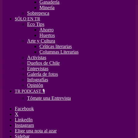
Ganadería
Minería
Sobrepesca
SÓLO EN TR
Eco Tips
Ahorro
Huertos
Arte y Cultura
Críticas literarias
Columnas Literarias
Activistas
Dueños de Chile
Entrevistas
Galería de fotos
Infografías
Opinión
TR PODCAST 🎙️
Tómate una Entrevista
Facebook
X
LinkedIn
Instagram
Elige una nota al azar
Sidebar