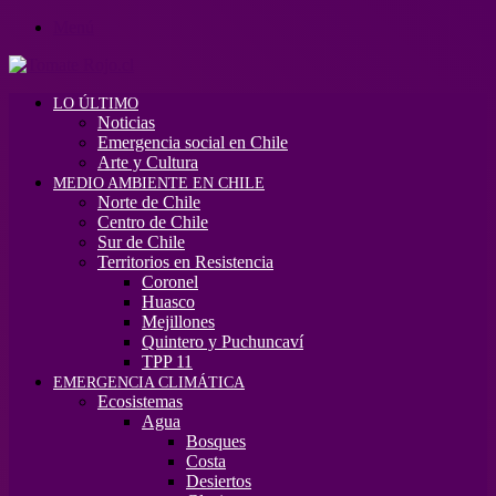
Menú
LO ÚLTIMO
Noticias
Emergencia social en Chile
Arte y Cultura
MEDIO AMBIENTE EN CHILE
Norte de Chile
Centro de Chile
Sur de Chile
Territorios en Resistencia
Coronel
Huasco
Mejillones
Quintero y Puchuncaví
TPP 11
EMERGENCIA CLIMÁTICA
Ecosistemas
Agua
Bosques
Costa
Desiertos