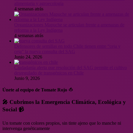
alimentaria y agroecología
4 semanas atrás
Organizaciones Mapuche se articulan frente a amenazas de
reforma a la Ley Indígena
4 semanas atrás
Defensores de semillas en todo Chile tienen entre “ceja y
ceja” la nueva consulta del SAG
Junio 24, 2026
Ciudadanía alerta que resolución del SAG permite el cultivo
desregulado de transgénicos en Chile
Junio 9, 2026
Únete al equipo de Tomate Rojo 🍅
🎤 Cubrimos la Emergencia Climática, Ecológica y
Social 📹
Un tomate con colores propios, sin tinte ajeno que lo manche ni
intervenga genéticamente