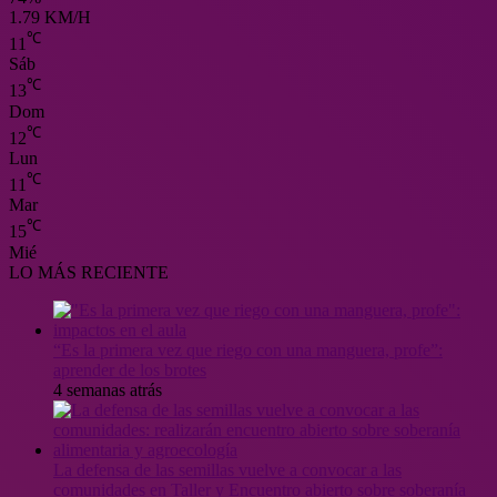
1.79 KM/H
℃
11
Sáb
℃
13
Dom
℃
12
Lun
℃
11
Mar
℃
15
Mié
LO MÁS RECIENTE
“Es la primera vez que riego con una manguera, profe”:
aprender de los brotes
4 semanas atrás
La defensa de las semillas vuelve a convocar a las
comunidades en Taller y Encuentro abierto sobre soberanía