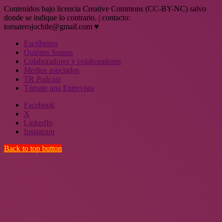
Contenidos bajo licencia Creative Commons (CC-BY-NC) salvo
donde se indique lo contrario. | contacto:
tomaterojochile@gmail.com ♥
Escríbenos
Quiénes Somos
Colaboradores y colaboradoras
Medios asociados
TR Podcast
Tómate una Entrevista
Facebook
X
LinkedIn
Instagram
Back to top button