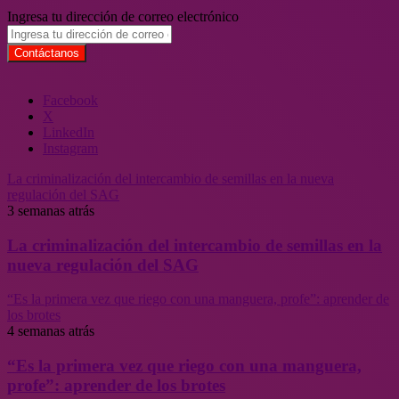
Ingresa tu dirección de correo electrónico
Facebook
X
LinkedIn
Instagram
La criminalización del intercambio de semillas en la nueva
regulación del SAG
3 semanas atrás
La criminalización del intercambio de semillas en la
nueva regulación del SAG
“Es la primera vez que riego con una manguera, profe”: aprender de
los brotes
4 semanas atrás
“Es la primera vez que riego con una manguera,
profe”: aprender de los brotes