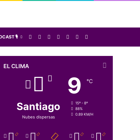
Facebook
X
LinkedIn
Instagram
Elige una nota al azar
Sidebar
Buscar
CAST 🎙️
EL CLIMA
9
℃
Santiago
15º - 8º
88%
0.89 KM/H
Nubes dispersas