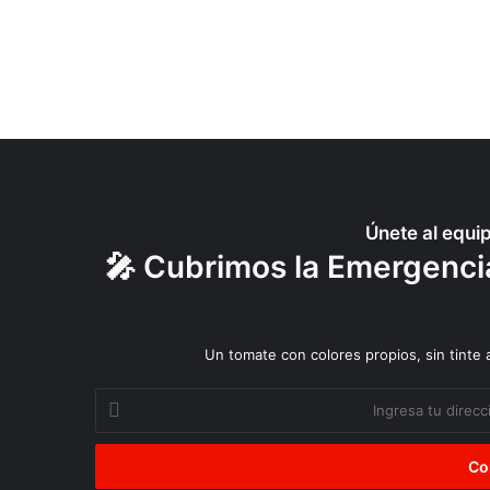
g
u
a
”
Únete al equi
🎤 Cubrimos la Emergencia
Un tomate con colores propios, sin tinte
Ingresa
tu
dirección
de