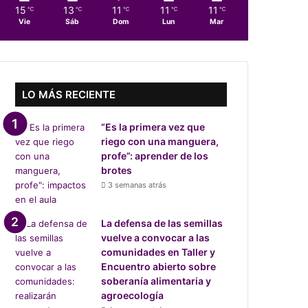
15
13
11
11
11
℃
℃
℃
℃
℃
Vie
Sáb
Dom
Lun
Mar
LO MÁS RECIENTE
“Es la primera vez que
riego con una manguera,
profe”: aprender de los
brotes
3 semanas atrás
La defensa de las semillas
vuelve a convocar a las
comunidades en Taller y
Encuentro abierto sobre
soberanía alimentaria y
agroecología