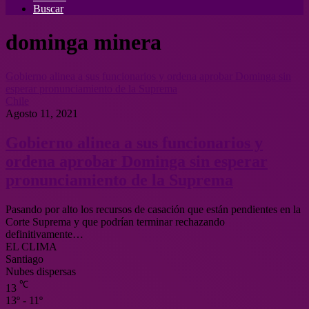
Buscar
dominga minera
Gobierno alinea a sus funcionarios y ordena aprobar Dominga sin
esperar pronunciamiento de la Suprema
Chile
Agosto 11, 2021
Gobierno alinea a sus funcionarios y
ordena aprobar Dominga sin esperar
pronunciamiento de la Suprema
Pasando por alto los recursos de casación que están pendientes en la
Corte Suprema y que podrían terminar rechazando
definitivamente…
EL CLIMA
Santiago
Nubes dispersas
℃
13
13º - 11º