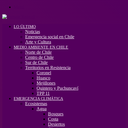
Menú
LO ÚLTIMO
Noticias
Emergencia social en Chile
Arte y Cultura
MEDIO AMBIENTE EN CHILE
Norte de Chile
Centro de Chile
Sur de Chile
Territorios en Resistencia
Coronel
Huasco
Mejillones
Quintero y Puchuncaví
TPP 11
EMERGENCIA CLIMÁTICA
Ecosistemas
Agua
Bosques
Costa
Desiertos