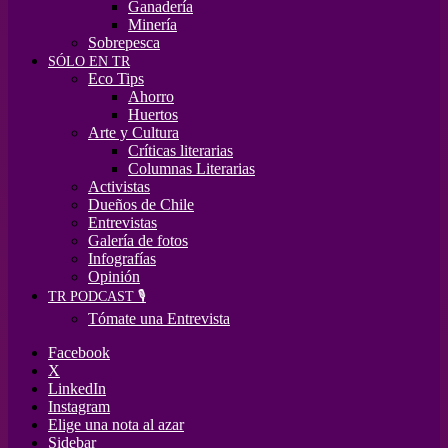
Ganadería
Minería
Sobrepesca
SÓLO EN TR
Eco Tips
Ahorro
Huertos
Arte y Cultura
Críticas literarias
Columnas Literarias
Activistas
Dueños de Chile
Entrevistas
Galería de fotos
Infografías
Opinión
TR PODCAST 🎙️
Tómate una Entrevista
Facebook
X
LinkedIn
Instagram
Elige una nota al azar
Sidebar