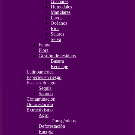
Glaciares
Humedales
Manglares
Lagos
Océanos
Ríos
Salares
Selva
Fauna
Flora
Gestión de residuos
Basura
Reciclaje
Latinoamérica
Especies en riesgo
Escasez de agua
Sequía
Saqueo
Contaminación
Deforestación
Extractivismo
Agro
Transgénicos
Deforestación
Energía