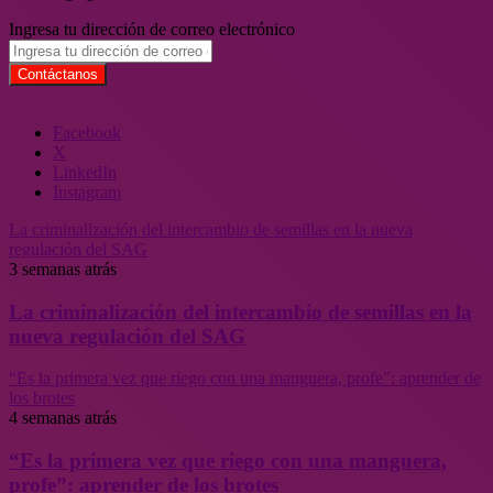
Ingresa tu dirección de correo electrónico
Facebook
X
LinkedIn
Instagram
La criminalización del intercambio de semillas en la nueva
regulación del SAG
3 semanas atrás
La criminalización del intercambio de semillas en la
nueva regulación del SAG
“Es la primera vez que riego con una manguera, profe”: aprender de
los brotes
4 semanas atrás
“Es la primera vez que riego con una manguera,
profe”: aprender de los brotes