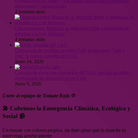
comunidades en Taller y Encuentro abierto sobre soberanía
alimentaria y agroecología
4 semanas atrás
Organizaciones Mapuche se articulan frente a amenazas de
reforma a la Ley Indígena
4 semanas atrás
Defensores de semillas en todo Chile tienen entre “ceja y
ceja” la nueva consulta del SAG
Junio 24, 2026
Ciudadanía alerta que resolución del SAG permite el cultivo
desregulado de transgénicos en Chile
Junio 9, 2026
Únete al equipo de Tomate Rojo 🍅
🎤 Cubrimos la Emergencia Climática, Ecológica y
Social 📹
Un tomate con colores propios, sin tinte ajeno que lo manche ni
intervenga genéticamente