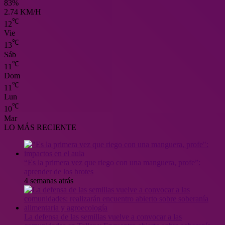
83%
2.74 KM/H
℃
12
Vie
℃
13
Sáb
℃
11
Dom
℃
11
Lun
℃
10
Mar
LO MÁS RECIENTE
“Es la primera vez que riego con una manguera, profe”:
aprender de los brotes
4 semanas atrás
La defensa de las semillas vuelve a convocar a las