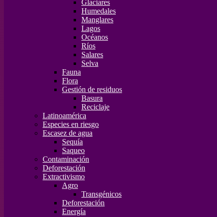
Glaciares
Humedales
Manglares
Lagos
Océanos
Ríos
Salares
Selva
Fauna
Flora
Gestión de residuos
Basura
Reciclaje
Latinoamérica
Especies en riesgo
Escasez de agua
Sequía
Saqueo
Contaminación
Deforestación
Extractivismo
Agro
Transgénicos
Deforestación
Energía