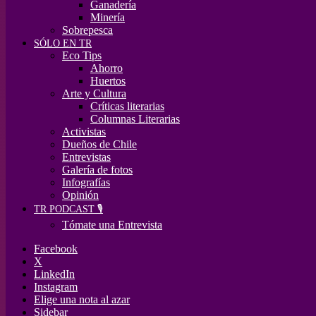
Ganadería
Minería
Sobrepesca
SÓLO EN TR
Eco Tips
Ahorro
Huertos
Arte y Cultura
Críticas literarias
Columnas Literarias
Activistas
Dueños de Chile
Entrevistas
Galería de fotos
Infografías
Opinión
TR PODCAST 🎙️
Tómate una Entrevista
Facebook
X
LinkedIn
Instagram
Elige una nota al azar
Sidebar