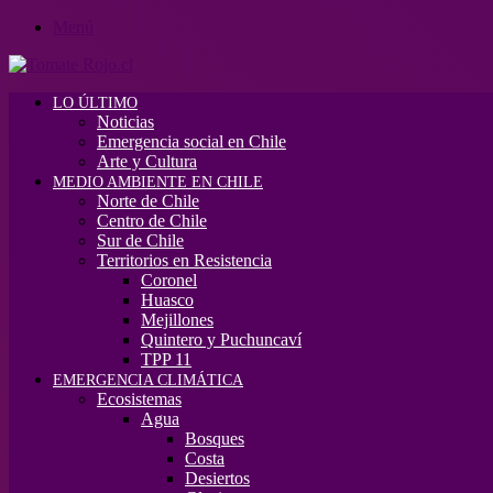
Menú
LO ÚLTIMO
Noticias
Emergencia social en Chile
Arte y Cultura
MEDIO AMBIENTE EN CHILE
Norte de Chile
Centro de Chile
Sur de Chile
Territorios en Resistencia
Coronel
Huasco
Mejillones
Quintero y Puchuncaví
TPP 11
EMERGENCIA CLIMÁTICA
Ecosistemas
Agua
Bosques
Costa
Desiertos