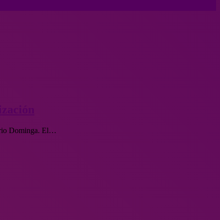
ización
uario Dominga. El…