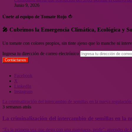
Junio 9, 2026
Únete al equipo de Tomate Rojo 🍅
🎤 Cubrimos la Emergencia Climática, Ecológica y So
Un tomate con colores propios, sin tinte ajeno que lo manche ni inte
Ingresa tu dirección de correo electrónico
Facebook
X
LinkedIn
Instagram
La criminalización del intercambio de semillas en la nueva regulació
3 semanas atrás
La criminalización del intercambio de semillas en la
“Es la primera vez que riego con una manguera, profe”: aprender de l