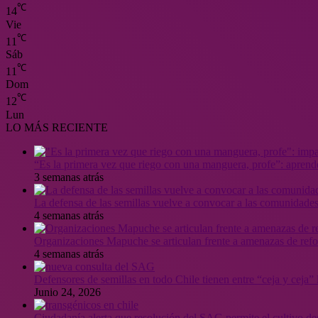
℃
14
Vie
℃
11
Sáb
℃
11
Dom
℃
12
Lun
LO MÁS RECIENTE
“Es la primera vez que riego con una manguera, profe”: aprende
3 semanas atrás
La defensa de las semillas vuelve a convocar a las comunidades
4 semanas atrás
Organizaciones Mapuche se articulan frente a amenazas de ref
4 semanas atrás
Defensores de semillas en todo Chile tienen entre “ceja y ceja
Junio 24, 2026
Ciudadanía alerta que resolución del SAG permite el cultivo de