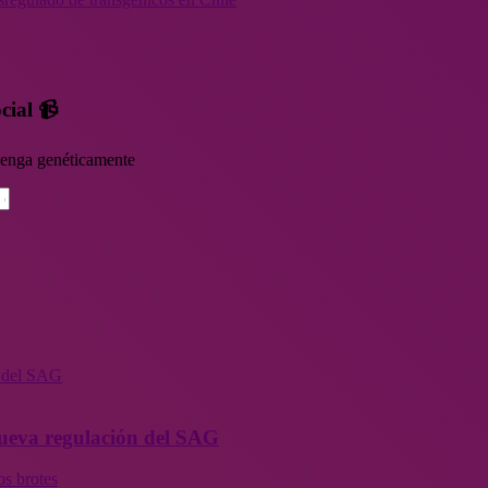
cial 📹
rvenga genéticamente
n del SAG
 nueva regulación del SAG
os brotes