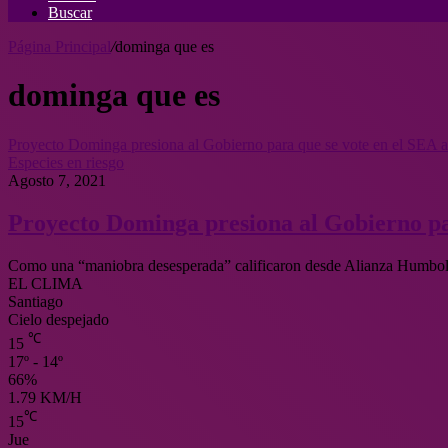
Buscar
Página Principal
/
dominga que es
dominga que es
Proyecto Dominga presiona al Gobierno para que se vote en el SEA a 
Especies en riesgo
Agosto 7, 2021
Proyecto Dominga presiona al Gobierno par
Como una “maniobra desesperada” calificaron desde Alianza Humbold
EL CLIMA
Santiago
Cielo despejado
℃
15
17º - 14º
66%
1.79 KM/H
℃
15
Jue