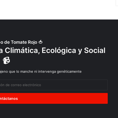
po de Tomate Rojo 🍅
 Climática, Ecológica y Social
📹
 ajeno que lo manche ni intervenga genéticamente
Diálogos
Explotación