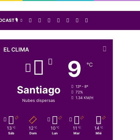
Facebook
X
LinkedIn
Instagram
Elige una nota al azar
Sidebar
Buscar
CAST 🎙️
EL CLIMA
9
℃
Santiago
13º - 8º
72%
1.34 KM/H
Nubes dispersas
13
12
10
11
14
℃
℃
℃
℃
℃
Sáb
Dom
Lun
Mar
Mié