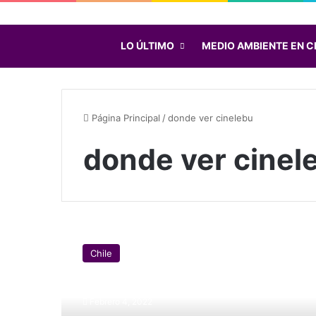
LO ÚLTIMO
MEDIO AMBIENTE EN C
Página Principal
/
donde ver cinelebu
donde ver cinel
C
i
Chile
n
e
l
Febrero 4, 2022
e