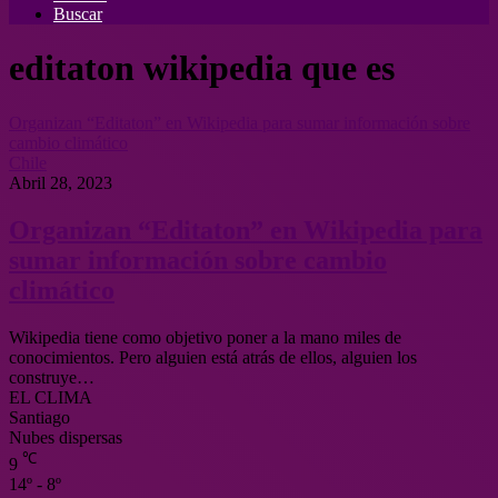
Buscar
editaton wikipedia que es
Organizan “Editaton” en Wikipedia para sumar información sobre
cambio climático
Chile
Abril 28, 2023
Organizan “Editaton” en Wikipedia para
sumar información sobre cambio
climático
Wikipedia tiene como objetivo poner a la mano miles de
conocimientos. Pero alguien está atrás de ellos, alguien los
construye…
EL CLIMA
Santiago
Nubes dispersas
℃
9
14º - 8º