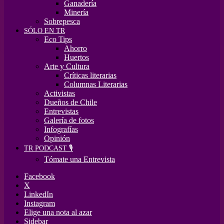
Ganadería
Minería
Sobrepesca
SÓLO EN TR
Eco Tips
Ahorro
Huertos
Arte y Cultura
Críticas literarias
Columnas Literarias
Activistas
Dueños de Chile
Entrevistas
Galería de fotos
Infografías
Opinión
TR PODCAST 🎙️
Tómate una Entrevista
Facebook
X
LinkedIn
Instagram
Elige una nota al azar
Sidebar