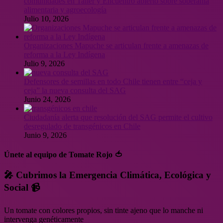
comunidades en Taller y Encuentro abierto sobre soberanía
alimentaria y agroecología
Julio 10, 2026
Organizaciones Mapuche se articulan frente a amenazas de
reforma a la Ley Indígena
Julio 9, 2026
Defensores de semillas en todo Chile tienen entre “ceja y
ceja” la nueva consulta del SAG
Junio 24, 2026
Ciudadanía alerta que resolución del SAG permite el cultivo
desregulado de transgénicos en Chile
Junio 9, 2026
Únete al equipo de Tomate Rojo 🍅
🎤 Cubrimos la Emergencia Climática, Ecológica y
Social 📹
Un tomate con colores propios, sin tinte ajeno que lo manche ni
intervenga genéticamente