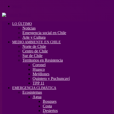
Menú
LO ÚLTIMO
Noticias
Emergencia social en Chile
Arte y Cultura
MEDIO AMBIENTE EN CHILE
Norte de Chile
Centro de Chile
Sur de Chile
Territorios en Resistencia
Coronel
Huasco
Mejillones
Quintero y Puchuncaví
TPP 11
EMERGENCIA CLIMÁTICA
Ecosistemas
Agua
Bosques
Costa
Desiertos