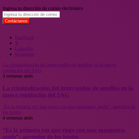
Ingresa tu dirección de correo electrónico
Facebook
X
LinkedIn
Instagram
La criminalización del intercambio de semillas en la nueva
regulación del SAG
3 semanas atrás
La criminalización del intercambio de semillas en la
nueva regulación del SAG
“Es la primera vez que riego con una manguera, profe”: aprender de
los brotes
4 semanas atrás
“Es la primera vez que riego con una manguera,
profe”: aprender de los brotes