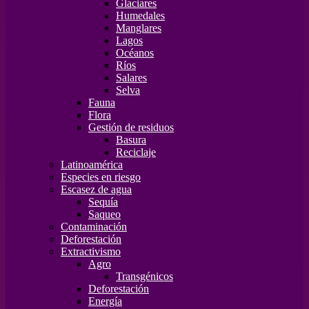
Glaciares
Humedales
Manglares
Lagos
Océanos
Ríos
Salares
Selva
Fauna
Flora
Gestión de residuos
Basura
Reciclaje
Latinoamérica
Especies en riesgo
Escasez de agua
Sequía
Saqueo
Contaminación
Deforestación
Extractivismo
Agro
Transgénicos
Deforestación
Energía