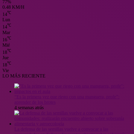
77%
0.48 KM/H
℃
14
Lun
℃
14
Mar
℃
16
Mié
℃
18
Jue
℃
18
Vie
LO MÁS RECIENTE
“Es la primera vez que riego con una manguera, profe”:
aprender de los brotes
4 semanas atrás
La defensa de las semillas vuelve a convocar a las