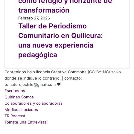
como refugio y horizonte de
la
transformación
autodeterminación
territorial
Taller
Febrero 27, 2026
como
de
Taller de Periodismo
refugio
Periodismo
Comunitario en Quilicura:
y
Comunitario
horizonte
en
una nueva experiencia
de
Quilicura:
pedagógica
transformación
una
nueva
experiencia
Contenidos bajo licencia Creative Commons (CC-BY-NC) salvo
pedagógica
donde se indique lo contrario. | contacto:
tomaterojochile@gmail.com ♥
Escríbenos
Quiénes Somos
Colaboradores y colaboradoras
Medios asociados
TR Podcast
Tómate una Entrevista
Facebook