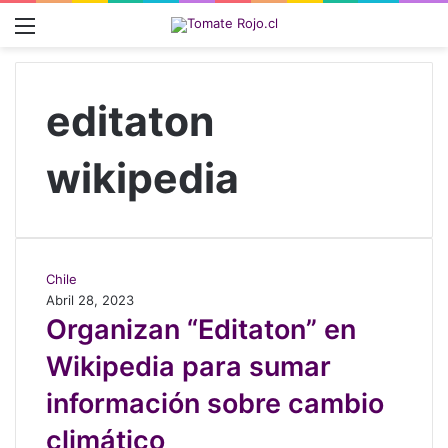
Menú
editaton
wikipedia
O
Chile
r
Abril 28, 2023
g
Organizan “Editaton” en
a
Wikipedia para sumar
n
i
información sobre cambio
z
a
climático
n