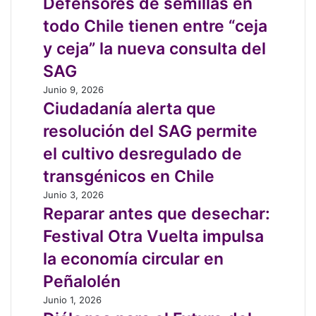
Defensores de semillas en
soberanía
de
semillas
alimentaria
reforma
todo Chile tienen entre “ceja
en
y
a
todo
y ceja” la nueva consulta del
agroecología
la
Chile
Ley
SAG
tienen
Indígena
entre
Ciudadanía
Junio 9, 2026
“ceja
alerta
Ciudadanía alerta que
y
que
resolución del SAG permite
ceja”
resolución
la
del
el cultivo desregulado de
nueva
SAG
transgénicos en Chile
consulta
permite
del
el
Reparar
Junio 3, 2026
SAG
cultivo
antes
Reparar antes que desechar:
desregulado
que
Festival Otra Vuelta impulsa
de
desechar:
transgénicos
Festival
la economía circular en
en
Otra
Peñalolén
Chile
Vuelta
impulsa
Diálogos
Junio 1, 2026
la
para