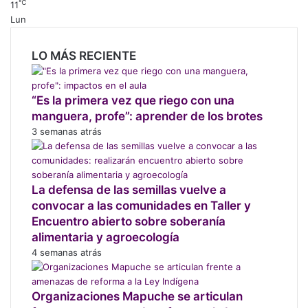
℃
11
p
Lun
a
r
a
LO MÁS RECIENTE
s
u
m
“Es la primera vez que riego con una
a
manguera, profe”: aprender de los brotes
r
3 semanas atrás
i
n
f
o
La defensa de las semillas vuelve a
r
convocar a las comunidades en Taller y
m
Encuentro abierto sobre soberanía
a
alimentaria y agroecología
c
4 semanas atrás
i
ó
n
Organizaciones Mapuche se articulan
s