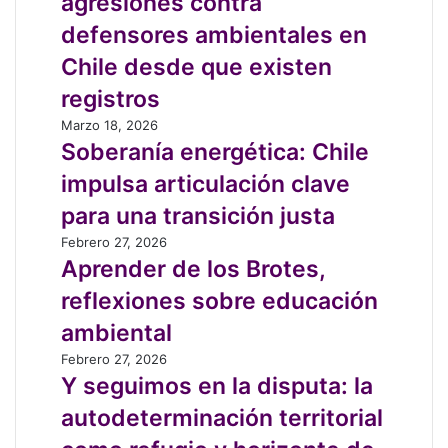
agresiones contra
año
con
defensores ambientales en
más
Chile desde que existen
agresiones
contra
registros
defensores
Soberanía
Marzo 18, 2026
ambientales
energética:
Soberanía energética: Chile
en
Chile
Chile
impulsa articulación clave
impulsa
desde
articulación
para una transición justa
que
clave
existen
Aprender
Febrero 27, 2026
para
registros
de
Aprender de los Brotes,
una
los
transición
reflexiones sobre educación
Brotes,
justa
reflexiones
ambiental
sobre
Y
Febrero 27, 2026
educación
seguimos
Y seguimos en la disputa: la
ambiental
en
autodeterminación territorial
la
disputa: