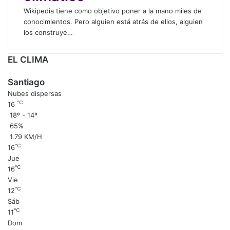
“
Wikipedia tiene como objetivo poner a la mano miles de
E
conocimientos. Pero alguien está atrás de ellos, alguien
d
los construye…
i
t
EL CLIMA
a
t
Santiago
o
Nubes dispersas
n
℃
16
”
18º - 14º
e
65%
n
1.79 KM/H
W
℃
16
i
Jue
k
℃
16
i
Vie
p
℃
12
e
Sáb
d
℃
11
i
Dom
a