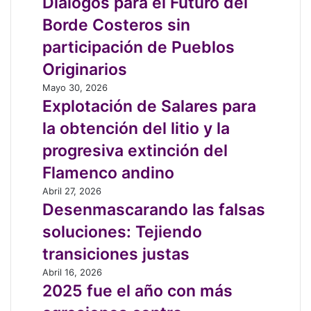
Diálogos para el Futuro del
economía
el
Borde Costeros sin
circular
Futuro
en
del
participación de Pueblos
Peñalolén
Borde
Originarios
Costeros
sin
Explotación
Mayo 30, 2026
participación
de
Explotación de Salares para
de
Salares
la obtención del litio y la
Pueblos
para
Originarios
la
progresiva extinción del
obtención
Flamenco andino
del
litio
Desenmascarando
Abril 27, 2026
y
las
Desenmascarando las falsas
la
falsas
soluciones: Tejiendo
progresiva
soluciones:
extinción
Tejiendo
transiciones justas
del
transiciones
2025
Abril 16, 2026
Flamenco
justas
fue
2025 fue el año con más
andino
el