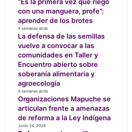
la
“Es la primera vez que riego
la
primera
nueva
con una manguera, profe”:
vez
regulación
que
aprender de los brotes
del
riego
SAG
La
4 semanas atrás
con
defensa
La defensa de las semillas
una
de
manguera,
vuelve a convocar a las
las
profe”:
semillas
comunidades en Taller y
aprender
vuelve
de
Encuentro abierto sobre
a
los
convocar
soberanía alimentaria y
brotes
a
agroecología
las
comunidades
Organizaciones
4 semanas atrás
en
Mapuche
Organizaciones Mapuche se
Taller
se
articulan frente a amenazas
y
articulan
Encuentro
frente
de reforma a la Ley Indígena
abierto
a
Defensores
Junio 24, 2026
sobre
amenazas
de