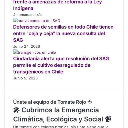
frente a amenazas de reforma a la Ley
o
b
Indígena
r
4 semanas atrás
e
c
Defensores de semillas en todo Chile tienen
a
entre “ceja y ceja” la nueva consulta del
m
SAG
b
Junio 24, 2026
i
o
Ciudadanía alerta que resolución del SAG
c
permite el cultivo desregulado de
l
transgénicos en Chile
i
Junio 9, 2026
m
á
t
i
Únete al equipo de Tomate Rojo 🍅
c
🎤 Cubrimos la Emergencia
o
Climática, Ecológica y Social 📹
Un tomate con colores propios, sin tinte ajeno que lo