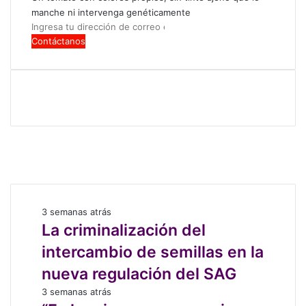
manche ni intervenga genéticamente
Ingresa
tu
dirección
de
correo
electrónico
Facebook
X
LinkedIn
Instagram
La
3 semanas atrás
criminalización
La criminalización del
del
intercambio de semillas en la
intercambio
de
nueva regulación del SAG
semillas
“Es
3 semanas atrás
en