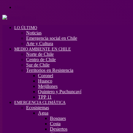
Menú
LO ÚLTIMO
Noticias
Emergencia social en Chile
Arte y Cultura
MEDIO AMBIENTE EN CHILE
Norte de Chile
Centro de Chile
Sur de Chile
Territorios en Resistencia
Coronel
Huasco
Mejillones
Quintero y Puchuncaví
TPP 11
EMERGENCIA CLIMÁTICA
Ecosistemas
Agua
Bosques
Costa
Desiertos