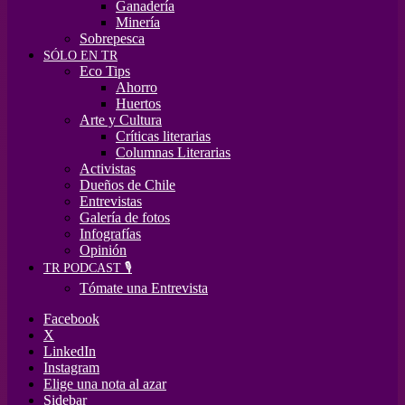
Ganadería
Minería
Sobrepesca
SÓLO EN TR
Eco Tips
Ahorro
Huertos
Arte y Cultura
Críticas literarias
Columnas Literarias
Activistas
Dueños de Chile
Entrevistas
Galería de fotos
Infografías
Opinión
TR PODCAST 🎙️
Tómate una Entrevista
Facebook
X
LinkedIn
Instagram
Elige una nota al azar
Sidebar