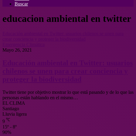
Buscar
educacion ambiental en twitter
Educación ambiental en Twitter: usuarios chilenos se unen para
crear conciencia y proteger la biodiversidad
Emergencia Climática
Mayo 26, 2021
Educación ambiental en Twitter: usuarios
chilenos se unen para crear conciencia y
proteger la biodiversidad
Twitter tiene por objetivo mostrar lo que está pasando y de lo que las
personas están hablando en el mismo…
EL CLIMA
Santiago
Lluvia ligera
℃
9
15º - 8º
90%