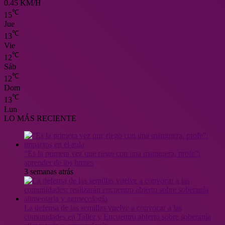
0.45 KM/H
℃
15
Jue
℃
13
Vie
℃
12
Sáb
℃
12
Dom
℃
13
Lun
LO MÁS RECIENTE
“Es la primera vez que riego con una manguera, profe”:
aprender de los brotes
3 semanas atrás
La defensa de las semillas vuelve a convocar a las
comunidades en Taller y Encuentro abierto sobre soberanía