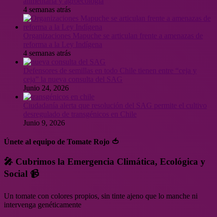
alimentaria y agroecología
4 semanas atrás
Organizaciones Mapuche se articulan frente a amenazas de
reforma a la Ley Indígena
4 semanas atrás
Defensores de semillas en todo Chile tienen entre “ceja y
ceja” la nueva consulta del SAG
Junio 24, 2026
Ciudadanía alerta que resolución del SAG permite el cultivo
desregulado de transgénicos en Chile
Junio 9, 2026
Únete al equipo de Tomate Rojo 🍅
🎤 Cubrimos la Emergencia Climática, Ecológica y
Social 📹
Un tomate con colores propios, sin tinte ajeno que lo manche ni
intervenga genéticamente