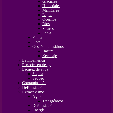
Glaciares
Humedales
Manglares
Lagos
Océanos
Ríos
Salares
Selva
Fauna
Flora
Gestión de residuos
Basura
Reciclaje
Latinoamérica
Especies en riesgo
Escasez de agua
Sequía
Saqueo
Contaminación
Deforestación
Extractivismo
Agro
Transgénicos
Deforestación
Energía