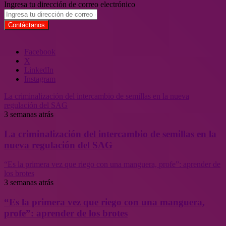
Ingresa tu dirección de correo electrónico
Facebook
X
LinkedIn
Instagram
La criminalización del intercambio de semillas en la nueva
regulación del SAG
3 semanas atrás
La criminalización del intercambio de semillas en la
nueva regulación del SAG
“Es la primera vez que riego con una manguera, profe”: aprender de
los brotes
3 semanas atrás
“Es la primera vez que riego con una manguera,
profe”: aprender de los brotes