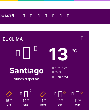
Facebook
X
LinkedIn
Instagram
Elige una nota al azar
Sidebar
Buscar
CAST 🎙️
EL CLIMA
13
℃
Santiago
15º - 12º
74%
1.79 KM/H
Nubes dispersas
15
12
11
11
11
℃
℃
℃
℃
℃
Vie
Sáb
Dom
Lun
Mar