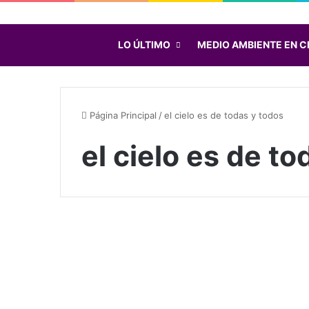
LO ÚLTIMO
MEDIO AMBIENTE EN C
Página Principal
/
el cielo es de todas y todos
el cielo es de t
A
s
Noticias
t
r
o
Octubre 1, 2020
t