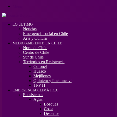
Menú
LO ÚLTIMO
Noticias
Emergencia social en Chile
Arte y Cultura
MEDIO AMBIENTE EN CHILE
Norte de Chile
Centro de Chile
Sur de Chile
Territorios en Resistencia
Coronel
Huasco
Mejillones
Quintero y Puchuncaví
TPP 11
EMERGENCIA CLIMÁTICA
Ecosistemas
Agua
Bosques
Costa
Desiertos