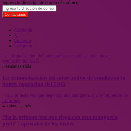
Ingresa tu dirección de correo electrónico
Facebook
X
LinkedIn
Instagram
La criminalización del intercambio de semillas en la nueva
regulación del SAG
3 semanas atrás
La criminalización del intercambio de semillas en la
nueva regulación del SAG
“Es la primera vez que riego con una manguera, profe”: aprender de
los brotes
4 semanas atrás
“Es la primera vez que riego con una manguera,
profe”: aprender de los brotes