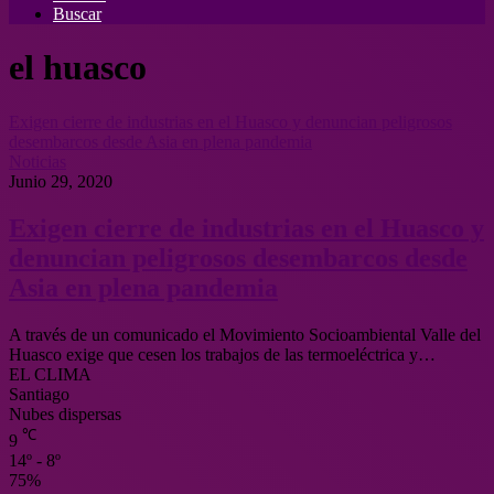
Buscar
el huasco
Exigen cierre de industrias en el Huasco y denuncian peligrosos
desembarcos desde Asia en plena pandemia
Noticias
Junio 29, 2020
Exigen cierre de industrias en el Huasco y
denuncian peligrosos desembarcos desde
Asia en plena pandemia
A través de un comunicado el Movimiento Socioambiental Valle del
Huasco exige que cesen los trabajos de las termoeléctrica y…
EL CLIMA
Santiago
Nubes dispersas
℃
9
14º - 8º
75%