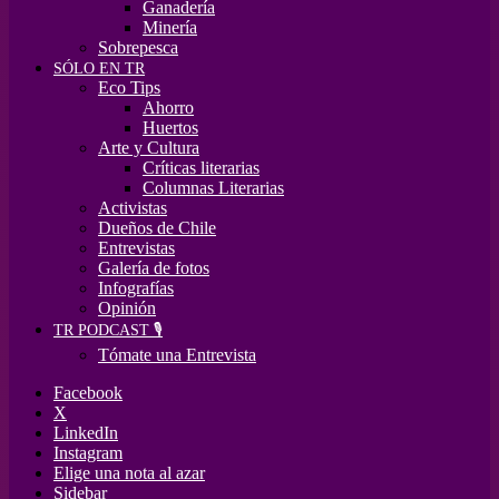
Ganadería
Minería
Sobrepesca
SÓLO EN TR
Eco Tips
Ahorro
Huertos
Arte y Cultura
Críticas literarias
Columnas Literarias
Activistas
Dueños de Chile
Entrevistas
Galería de fotos
Infografías
Opinión
TR PODCAST 🎙️
Tómate una Entrevista
Facebook
X
LinkedIn
Instagram
Elige una nota al azar
Sidebar