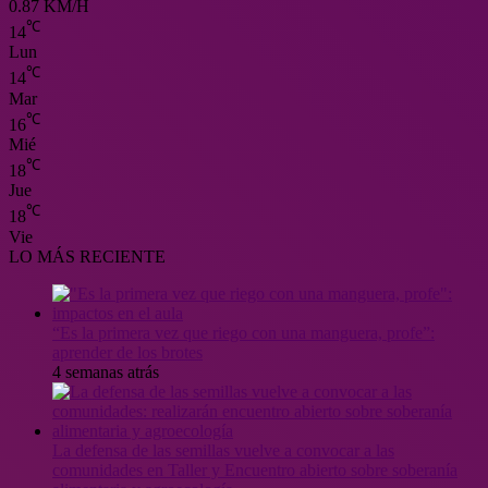
0.87 KM/H
℃
14
Lun
℃
14
Mar
℃
16
Mié
℃
18
Jue
℃
18
Vie
LO MÁS RECIENTE
“Es la primera vez que riego con una manguera, profe”:
aprender de los brotes
4 semanas atrás
La defensa de las semillas vuelve a convocar a las
comunidades en Taller y Encuentro abierto sobre soberanía