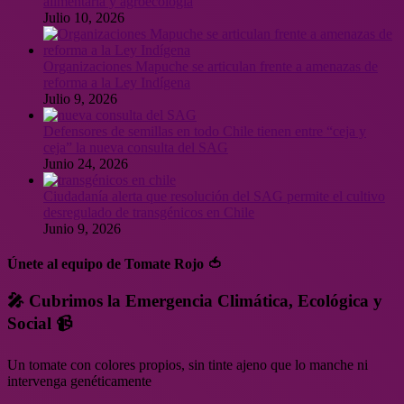
alimentaria y agroecología
Julio 10, 2026
Organizaciones Mapuche se articulan frente a amenazas de
reforma a la Ley Indígena
Julio 9, 2026
Defensores de semillas en todo Chile tienen entre “ceja y
ceja” la nueva consulta del SAG
Junio 24, 2026
Ciudadanía alerta que resolución del SAG permite el cultivo
desregulado de transgénicos en Chile
Junio 9, 2026
Únete al equipo de Tomate Rojo 🍅
🎤 Cubrimos la Emergencia Climática, Ecológica y
Social 📹
Un tomate con colores propios, sin tinte ajeno que lo manche ni
intervenga genéticamente