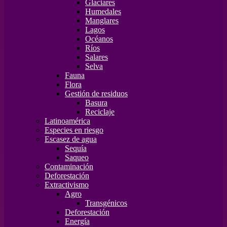
Glaciares
Humedales
Manglares
Lagos
Océanos
Ríos
Salares
Selva
Fauna
Flora
Gestión de residuos
Basura
Reciclaje
Latinoamérica
Especies en riesgo
Escasez de agua
Sequía
Saqueo
Contaminación
Deforestación
Extractivismo
Agro
Transgénicos
Deforestación
Energía