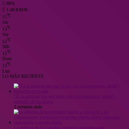
88%
1.48 KM/H
℃
15
Jue
℃
13
Vie
℃
12
Sáb
℃
12
Dom
℃
13
Lun
LO MÁS RECIENTE
“Es la primera vez que riego con una manguera, profe”:
aprender de los brotes
3 semanas atrás
La defensa de las semillas vuelve a convocar a las