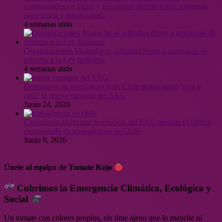
comunidades en Taller y Encuentro abierto sobre soberanía
alimentaria y agroecología
4 semanas atrás
Organizaciones Mapuche se articulan frente a amenazas de
reforma a la Ley Indígena
4 semanas atrás
Defensores de semillas en todo Chile tienen entre “ceja y
ceja” la nueva consulta del SAG
Junio 24, 2026
Ciudadanía alerta que resolución del SAG permite el cultivo
desregulado de transgénicos en Chile
Junio 9, 2026
Únete al equipo de Tomate Rojo
Cubrimos la Emergencia Climática, Ecológica y
Social
Un tomate con colores propios, sin tinte ajeno que lo manche ni