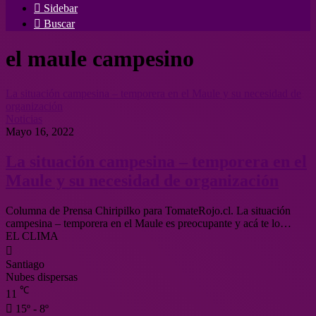
Sidebar
Buscar
el maule campesino
La situación campesina – temporera en el Maule y su necesidad de
organización
Noticias
Mayo 16, 2022
La situación campesina – temporera en el
Maule y su necesidad de organización
Columna de Prensa Chiripilko para TomateRojo.cl. La situación
campesina – temporera en el Maule es preocupante y acá te lo…
EL CLIMA
Santiago
Nubes dispersas
℃
11
15º - 8º