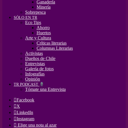
Ganadería
Minería
Sobrepesca
SÓLO EN TR
Eco Tips
Ahorro
Huertos
Arte y Cultura
Críticas literarias
Columnas Literarias
Activistas
Dueños de Chile
Entrevistas
Galería de fotos
Infografías
Opinión
TR PODCAST
Tómate una Entrevista
Facebook
X
LinkedIn
Instagram
Elige una nota al azar