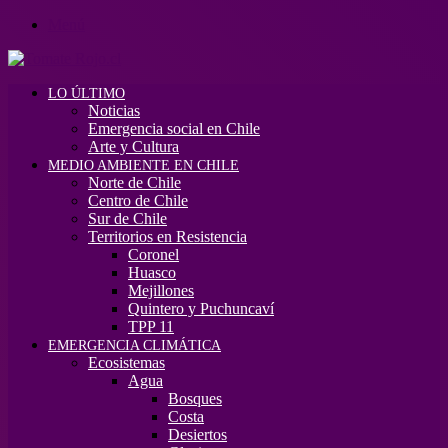
Menú
LO ÚLTIMO
Noticias
Emergencia social en Chile
Arte y Cultura
MEDIO AMBIENTE EN CHILE
Norte de Chile
Centro de Chile
Sur de Chile
Territorios en Resistencia
Coronel
Huasco
Mejillones
Quintero y Puchuncaví
TPP 11
EMERGENCIA CLIMÁTICA
Ecosistemas
Agua
Bosques
Costa
Desiertos