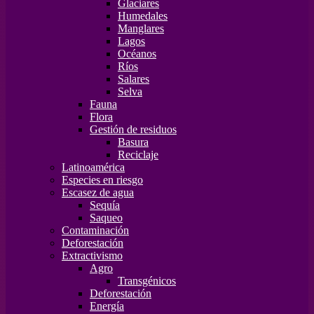
Glaciares
Humedales
Manglares
Lagos
Océanos
Ríos
Salares
Selva
Fauna
Flora
Gestión de residuos
Basura
Reciclaje
Latinoamérica
Especies en riesgo
Escasez de agua
Sequía
Saqueo
Contaminación
Deforestación
Extractivismo
Agro
Transgénicos
Deforestación
Energía