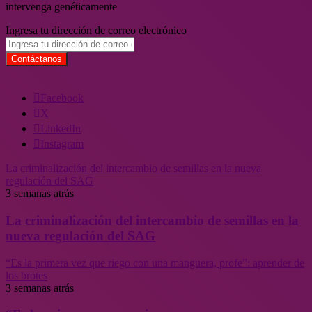
intervenga genéticamente
Ingresa tu dirección de correo electrónico
Facebook
X
LinkedIn
Instagram
La criminalización del intercambio de semillas en la nueva
regulación del SAG
3 semanas atrás
La criminalización del intercambio de semillas en la
nueva regulación del SAG
“Es la primera vez que riego con una manguera, profe”: aprender de
los brotes
3 semanas atrás