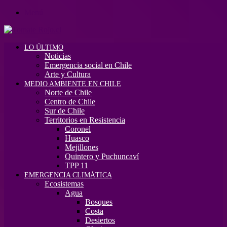
Menú
LO ÚLTIMO
Noticias
Emergencia social en Chile
Arte y Cultura
MEDIO AMBIENTE EN CHILE
Norte de Chile
Centro de Chile
Sur de Chile
Territorios en Resistencia
Coronel
Huasco
Mejillones
Quintero y Puchuncaví
TPP 11
EMERGENCIA CLIMÁTICA
Ecosistemas
Agua
Bosques
Costa
Desiertos