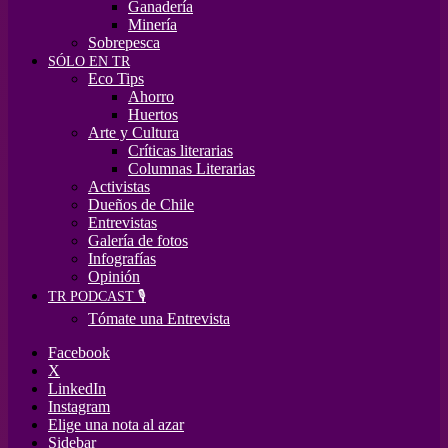
Ganadería
Minería
Sobrepesca
SÓLO EN TR
Eco Tips
Ahorro
Huertos
Arte y Cultura
Críticas literarias
Columnas Literarias
Activistas
Dueños de Chile
Entrevistas
Galería de fotos
Infografías
Opinión
TR PODCAST 🎙️
Tómate una Entrevista
Facebook
X
LinkedIn
Instagram
Elige una nota al azar
Sidebar