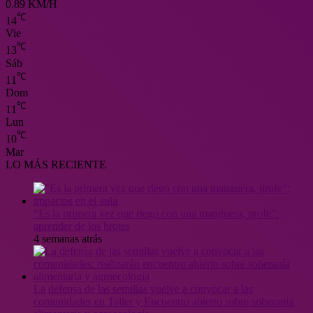
0.89 KM/H
℃
14
Vie
℃
13
Sáb
℃
11
Dom
℃
11
Lun
℃
10
Mar
LO MÁS RECIENTE
“Es la primera vez que riego con una manguera, profe”:
aprender de los brotes
4 semanas atrás
La defensa de las semillas vuelve a convocar a las
comunidades en Taller y Encuentro abierto sobre soberanía