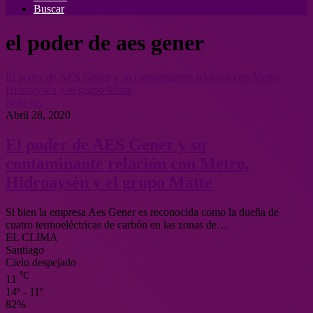
Buscar
el poder de aes gener
El poder de AES Gener y su contaminante relación con Metro,
Hidroaysén y el grupo Matte
Noticias
Abril 28, 2020
El poder de AES Gener y su
contaminante relación con Metro,
Hidroaysén y el grupo Matte
Si bien la empresa Aes Gener es reconocida como la dueña de
cuatro termoeléctricas de carbón en las zonas de…
EL CLIMA
Santiago
Cielo despejado
℃
11
14º - 11º
82%