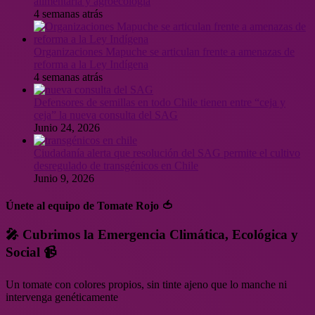
alimentaria y agroecología
4 semanas atrás
Organizaciones Mapuche se articulan frente a amenazas de
reforma a la Ley Indígena
4 semanas atrás
Defensores de semillas en todo Chile tienen entre “ceja y
ceja” la nueva consulta del SAG
Junio 24, 2026
Ciudadanía alerta que resolución del SAG permite el cultivo
desregulado de transgénicos en Chile
Junio 9, 2026
Únete al equipo de Tomate Rojo 🍅
🎤 Cubrimos la Emergencia Climática, Ecológica y
Social 📹
Un tomate con colores propios, sin tinte ajeno que lo manche ni
intervenga genéticamente