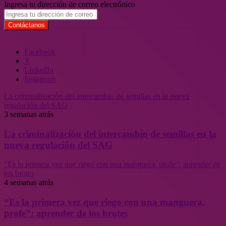
Ingresa tu dirección de correo electrónico
Facebook
X
LinkedIn
Instagram
La criminalización del intercambio de semillas en la nueva
regulación del SAG
3 semanas atrás
La criminalización del intercambio de semillas en la
nueva regulación del SAG
“Es la primera vez que riego con una manguera, profe”: aprender de
los brotes
4 semanas atrás
“Es la primera vez que riego con una manguera,
profe”: aprender de los brotes