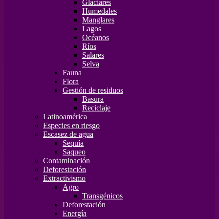
Glaciares
Humedales
Manglares
Lagos
Océanos
Ríos
Salares
Selva
Fauna
Flora
Gestión de residuos
Basura
Reciclaje
Latinoamérica
Especies en riesgo
Escasez de agua
Sequía
Saqueo
Contaminación
Deforestación
Extractivismo
Agro
Transgénicos
Deforestación
Energía