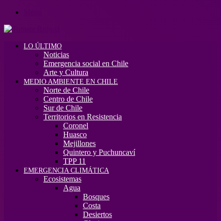
Menú
LO ÚLTIMO
Noticias
Emergencia social en Chile
Arte y Cultura
MEDIO AMBIENTE EN CHILE
Norte de Chile
Centro de Chile
Sur de Chile
Territorios en Resistencia
Coronel
Huasco
Mejillones
Quintero y Puchuncaví
TPP 11
EMERGENCIA CLIMÁTICA
Ecosistemas
Agua
Bosques
Costa
Desiertos