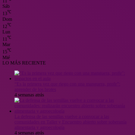
11
Sáb
℃
13
Dom
℃
12
Lun
℃
11
Mar
℃
15
Mié
LO MÁS RECIENTE
“Es la primera vez que riego con una manguera, profe”:
aprender de los brotes
4 semanas atrás
La defensa de las semillas vuelve a convocar a las
comunidades en Taller y Encuentro abierto sobre soberanía
alimentaria y agroecología
4 semanas atrás