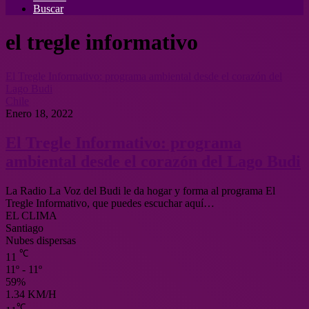
Buscar
el tregle informativo
El Tregle Informativo: programa ambiental desde el corazón del
Lago Budi
Chile
Enero 18, 2022
El Tregle Informativo: programa
ambiental desde el corazón del Lago Budi
La Radio La Voz del Budi le da hogar y forma al programa El
Tregle Informativo, que puedes escuchar aquí…
EL CLIMA
Santiago
Nubes dispersas
℃
11
11º - 11º
59%
1.34 KM/H
℃