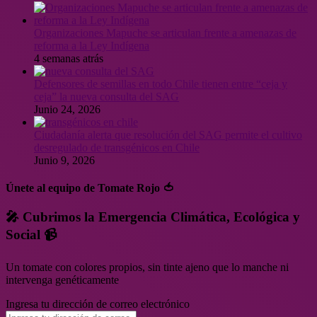
Organizaciones Mapuche se articulan frente a amenazas de
reforma a la Ley Indígena
4 semanas atrás
Defensores de semillas en todo Chile tienen entre “ceja y
ceja” la nueva consulta del SAG
Junio 24, 2026
Ciudadanía alerta que resolución del SAG permite el cultivo
desregulado de transgénicos en Chile
Junio 9, 2026
Únete al equipo de Tomate Rojo 🍅
🎤 Cubrimos la Emergencia Climática, Ecológica y
Social 📹
Un tomate con colores propios, sin tinte ajeno que lo manche ni
intervenga genéticamente
Ingresa tu dirección de correo electrónico