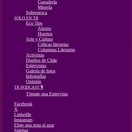
Ganadería
Minería
Sobrepesca
SÓLO EN TR
Eco Tips
Ahorro
Huertos
Arte y Cultura
Críticas literarias
Columnas Literarias
Activistas
Dueños de Chile
Entrevistas
Galería de fotos
Infografías
Opinión
TR PODCAST 🎙️
Tómate una Entrevista
Facebook
X
LinkedIn
Instagram
Elige una nota al azar
Sidebar