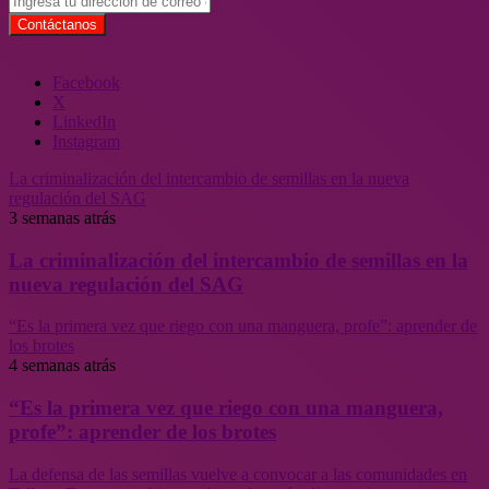
Facebook
X
LinkedIn
Instagram
La criminalización del intercambio de semillas en la nueva
regulación del SAG
3 semanas atrás
La criminalización del intercambio de semillas en la
nueva regulación del SAG
“Es la primera vez que riego con una manguera, profe”: aprender de
los brotes
4 semanas atrás
“Es la primera vez que riego con una manguera,
profe”: aprender de los brotes
La defensa de las semillas vuelve a convocar a las comunidades en