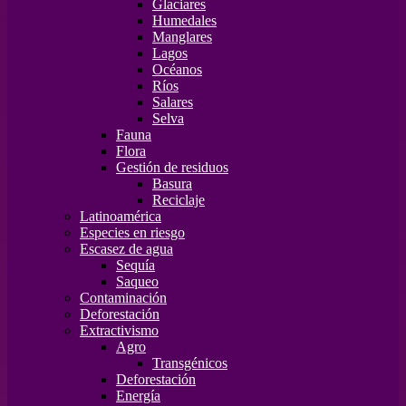
Glaciares
Humedales
Manglares
Lagos
Océanos
Ríos
Salares
Selva
Fauna
Flora
Gestión de residuos
Basura
Reciclaje
Latinoamérica
Especies en riesgo
Escasez de agua
Sequía
Saqueo
Contaminación
Deforestación
Extractivismo
Agro
Transgénicos
Deforestación
Energía