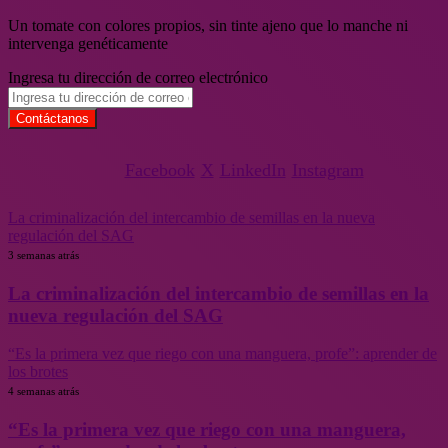
Un tomate con colores propios, sin tinte ajeno que lo manche ni
intervenga genéticamente
Ingresa tu dirección de correo electrónico
Facebook
X
LinkedIn
Instagram
La criminalización del intercambio de semillas en la nueva
regulación del SAG
3 semanas atrás
La criminalización del intercambio de semillas en la
nueva regulación del SAG
“Es la primera vez que riego con una manguera, profe”: aprender de
los brotes
4 semanas atrás
“Es la primera vez que riego con una manguera,