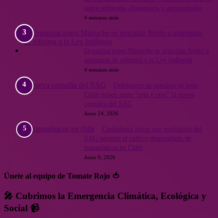
sobre soberanía alimentaria y agroecología
4 semanas atrás
Organizaciones Mapuche se articulan frente a
amenazas de reforma a la Ley Indígena
4 semanas atrás
Defensores de semillas en todo
Chile tienen entre “ceja y ceja” la nueva
consulta del SAG
Junio 24, 2026
Ciudadanía alerta que resolución del
SAG permite el cultivo desregulado de
transgénicos en Chile
Junio 9, 2026
Únete al equipo de Tomate Rojo 🍅
🎤 Cubrimos la Emergencia Climática, Ecológica y
Social 📹