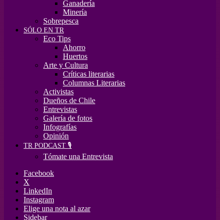
Ganadería
Minería
Sobrepesca
SÓLO EN TR
Eco Tips
Ahorro
Huertos
Arte y Cultura
Críticas literarias
Columnas Literarias
Activistas
Dueños de Chile
Entrevistas
Galería de fotos
Infografías
Opinión
TR PODCAST 🎙️
Tómate una Entrevista
Facebook
X
LinkedIn
Instagram
Elige una nota al azar
Sidebar