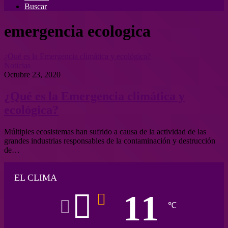
Buscar
emergencia ecologica
¿Qué es la Emergencia climática y ecológica?
Noticias
Octubre 23, 2020
¿Qué es la Emergencia climática y
ecológica?
Múltiples ecosistemas han sufrido a causa de la actividad de las
grandes industrias responsables de la contaminación y destrucción
de…
EL CLIMA
11
℃