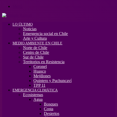
Menú
LO ÚLTIMO
Noticias
Emergencia social en Chile
Arte y Cultura
MEDIO AMBIENTE EN CHILE
Norte de Chile
Centro de Chile
Sur de Chile
Territorios en Resistencia
Coronel
Huasco
Mejillones
Quintero y Puchuncaví
TPP 11
EMERGENCIA CLIMÁTICA
Ecosistemas
Agua
Bosques
Costa
Desiertos