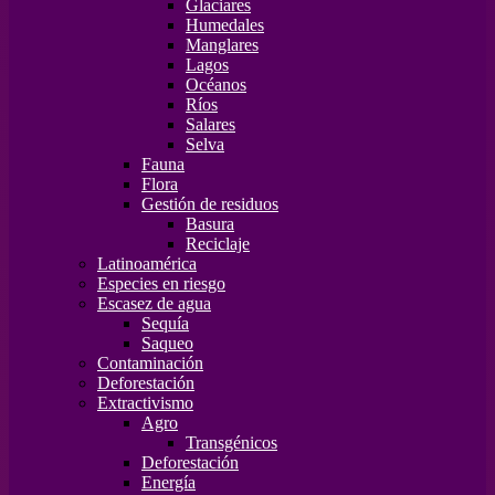
Glaciares
Humedales
Manglares
Lagos
Océanos
Ríos
Salares
Selva
Fauna
Flora
Gestión de residuos
Basura
Reciclaje
Latinoamérica
Especies en riesgo
Escasez de agua
Sequía
Saqueo
Contaminación
Deforestación
Extractivismo
Agro
Transgénicos
Deforestación
Energía