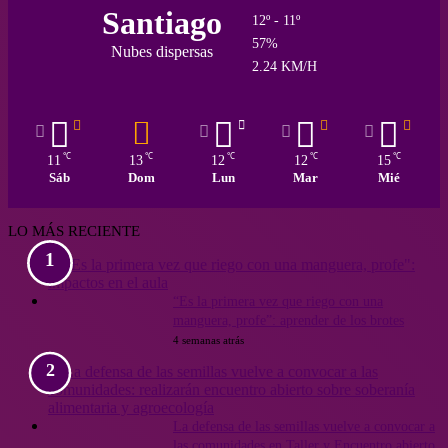
Santiago
12º - 11º
57%
Nubes dispersas
2.24 KM/H
℃
℃
℃
℃
℃
11
13
12
12
15
Sáb
Dom
Lun
Mar
Mié
LO MÁS RECIENTE
“Es la primera vez que riego con una
manguera, profe”: aprender de los brotes
4 semanas atrás
La defensa de las semillas vuelve a convocar a
las comunidades en Taller y Encuentro abierto