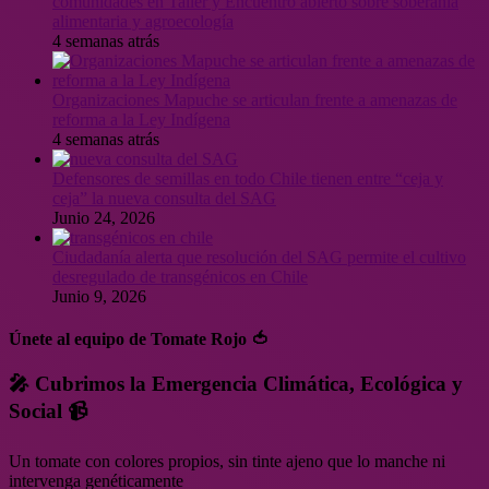
comunidades en Taller y Encuentro abierto sobre soberanía
alimentaria y agroecología
4 semanas atrás
Organizaciones Mapuche se articulan frente a amenazas de
reforma a la Ley Indígena
4 semanas atrás
Defensores de semillas en todo Chile tienen entre “ceja y
ceja” la nueva consulta del SAG
Junio 24, 2026
Ciudadanía alerta que resolución del SAG permite el cultivo
desregulado de transgénicos en Chile
Junio 9, 2026
Únete al equipo de Tomate Rojo 🍅
🎤 Cubrimos la Emergencia Climática, Ecológica y
Social 📹
Un tomate con colores propios, sin tinte ajeno que lo manche ni
intervenga genéticamente