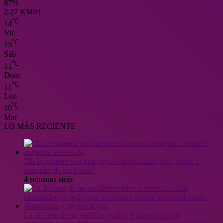
87%
2.27 KM/H
℃
14
Vie
℃
13
Sáb
℃
11
Dom
℃
11
Lun
℃
10
Mar
LO MÁS RECIENTE
“Es la primera vez que riego con una manguera, profe”:
aprender de los brotes
4 semanas atrás
La defensa de las semillas vuelve a convocar a las