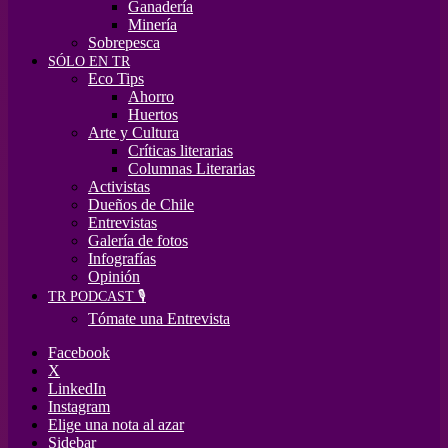
Ganadería
Minería
Sobrepesca
SÓLO EN TR
Eco Tips
Ahorro
Huertos
Arte y Cultura
Críticas literarias
Columnas Literarias
Activistas
Dueños de Chile
Entrevistas
Galería de fotos
Infografías
Opinión
TR PODCAST 🎙️
Tómate una Entrevista
Facebook
X
LinkedIn
Instagram
Elige una nota al azar
Sidebar