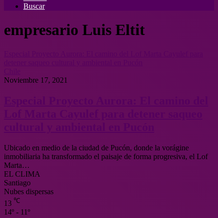
Buscar
empresario Luis Eltit
Especial Proyecto Aurora: El camino del Lof Marta Cayulef para
detener saqueo cultural y ambiental en Pucón
Chile
Noviembre 17, 2021
Especial Proyecto Aurora: El camino del
Lof Marta Cayulef para detener saqueo
cultural y ambiental en Pucón
Ubicado en medio de la ciudad de Pucón, donde la vorágine
inmobiliaria ha transformado el paisaje de forma progresiva, el Lof
Marta…
EL CLIMA
Santiago
Nubes dispersas
℃
13
14º - 11º