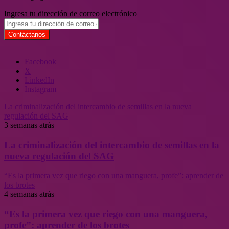
Ingresa tu dirección de correo electrónico
Facebook
X
LinkedIn
Instagram
La criminalización del intercambio de semillas en la nueva
regulación del SAG
3 semanas atrás
La criminalización del intercambio de semillas en la
nueva regulación del SAG
“Es la primera vez que riego con una manguera, profe”: aprender de
los brotes
4 semanas atrás
“Es la primera vez que riego con una manguera,
profe”: aprender de los brotes