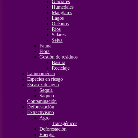
Glaciares
Humedales
Manglares
Lagos
Océanos
Ríos
Salares
Selva
Fauna
Flora
Gestión de residuos
Basura
Reciclaje
Latinoamérica
Especies en riesgo
Escasez de agua
Sequía
Saqueo
Contaminación
Deforestación
Extractivismo
Agro
Transgénicos
Deforestación
Energía