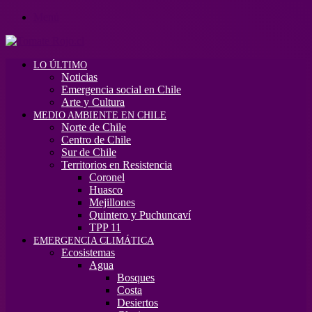
Menú
LO ÚLTIMO
Noticias
Emergencia social en Chile
Arte y Cultura
MEDIO AMBIENTE EN CHILE
Norte de Chile
Centro de Chile
Sur de Chile
Territorios en Resistencia
Coronel
Huasco
Mejillones
Quintero y Puchuncaví
TPP 11
EMERGENCIA CLIMÁTICA
Ecosistemas
Agua
Bosques
Costa
Desiertos